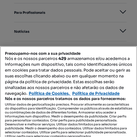
Para Profissionais
Notícias
PORTAIS
Preocupamo-nos com a sua privacidade
Nós e os nossos parceiros
429
armazenamos e/ou acedemos a
informações num dispositivo, tais como identificadores únicos
Mapa do Site
em cookies para tratar dados pessoais. Pode aceitar ou gerir as
suas escolhas clicando abaixo ou em qualquer momento na
página da política de privacidade. Estas escolhas serão
sinalizadas aos nossos parceiros e não afetarão os dados de
Contacte-nos
navegação.
Política de Cookies,
Política de Privacidade
Nós e os nossos parceiros tratamos os dados para fornecermos:
Utilizar dados de geolocalização precisos. Procurar ativamente as características
do dispositivo para identificação. Compreender os públicos através de estatísticas
SIGA-NOS:
ou combinações de dados de diferentes fontes. Armazenar e/ou aceder a
informações num dispositivo. Medir o desempenho da publicidade. Criar perfis
para personalizar conteúdos. Criar perfis para publicidade personalizada.
Desenvolver e melhorar serviços. Utilizar dados limitados para selecionar
publicidade. Medir o desempenho dos conteúdos. Utilizar dados limitados para
selecionar conteúdos. Utilizar perfis para selecionar publicidade personalizada.
DESCARREGAR NA:
Utilizar perfis para selecionar conteúdos personalizados.