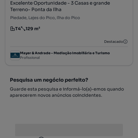
Excelente Oportunidade - 3 Casas e grande
Terreno- Ponta da Ilha
Piedade, Lajes do Pico, Ilha do Pico
T4
129 m²
Tipologia
Preço por metro quadrado
Destacado
Mayer & Andrade - Mediação Imobiliária e Turismo
Profissional
Pesquisa um negócio perfeito?
Guarde esta pesquisa e informá-lo(a)-emos quando
aparecerem novos anúncios coincidentes.