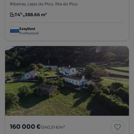
Ribeiras, Lajes do Pico, Ilha do Pico
T4
388.66 m²
Tipologia
Preço por metro quadrado
EasyGest
Profissional
160 000 €
1240,31 €/m²