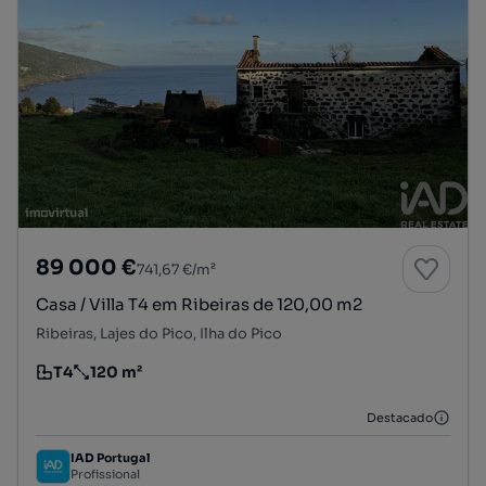
89 000 €
741,67 €/m²
Casa / Villa T4 em Ribeiras de 120,00 m2
Ribeiras, Lajes do Pico, Ilha do Pico
T4
120 m²
Tipologia
Preço por metro quadrado
Destacado
IAD Portugal
Profissional