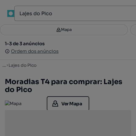
1
Mapa
Mapa
Filtros
Guardar pesquisa
3
1-3 de 3 anúncios
1-3 de 3 anúncios
Ordenar
Ordem dos anúncios
Ordem dos anúncios
...
Lajes do Pico
Moradias T4 para comprar: Lajes
do Pico
Ver Mapa