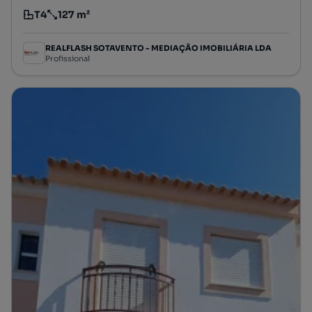
T4
127 m²
Tipologia
Preço por metro quadrado
REALFLASH SOTAVENTO - MEDIAÇÃO IMOBILIÁRIA LDA
Profissional