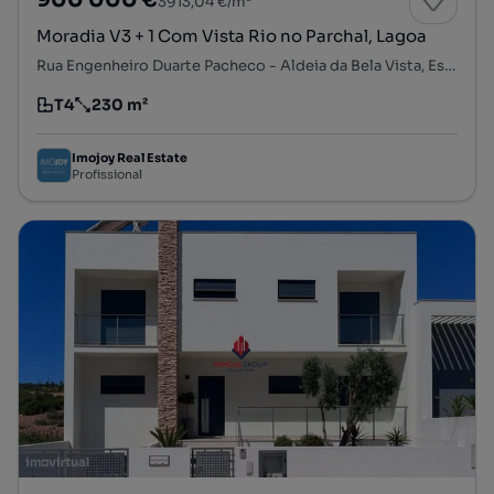
3913,04 €/m²
Moradia V3 + 1 Com Vista Rio no Parchal, Lagoa
Rua Engenheiro Duarte Pacheco - Aldeia da Bela Vista, Estômbar e Parchal, Lagoa, Faro
T4
230 m²
Tipologia
Preço por metro quadrado
Imojoy Real Estate
Profissional