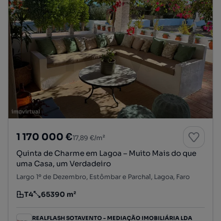
1 170 000 €
17,89 €/m²
Quinta de Charme em Lagoa – Muito Mais do que
uma Casa, um Verdadeiro
Largo 1º de Dezembro, Estômbar e Parchal, Lagoa, Faro
T4
65390 m²
Tipologia
Preço por metro quadrado
REALFLASH SOTAVENTO - MEDIAÇÃO IMOBILIÁRIA LDA