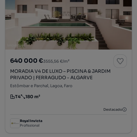
640 000 €
3555,56 €/m²
MORADIA V4 DE LUXO – PISCINA & JARDIM
PRIVADO | FERRAGUDO - ALGARVE
Estômbar e Parchal, Lagoa, Faro
T4
180 m²
Tipologia
Preço por metro quadrado
Destacado
Royal Invicta
Profissional