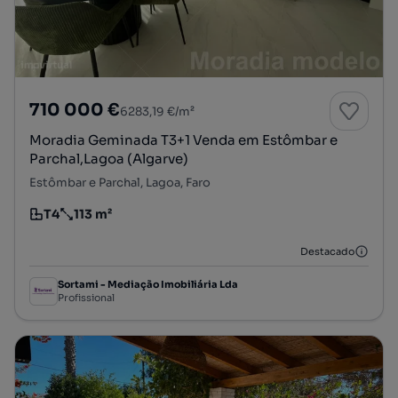
710 000 €
6283,19 €/m²
Moradia Geminada T3+1 Venda em Estômbar e
Parchal,Lagoa (Algarve)
Estômbar e Parchal, Lagoa, Faro
T4
113 m²
Tipologia
Preço por metro quadrado
Destacado
Sortami - Mediação Imobiliária Lda
Profissional