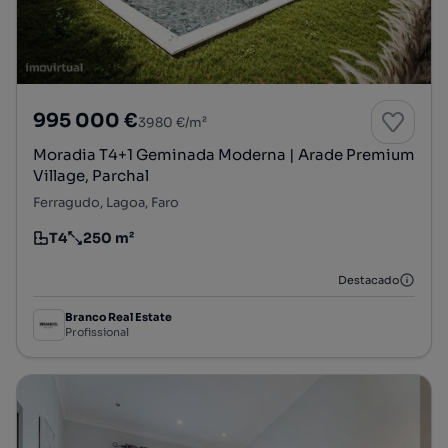
995 000 €
3980 €/m²
Moradia T4+1 Geminada Moderna | Arade Premium
Village, Parchal
Ferragudo, Lagoa, Faro
T4
250 m²
Tipologia
Preço por metro quadrado
Destacado
Branco Real Estate
Profissional