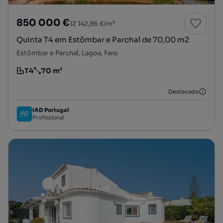
850 000 €
12 142,86 €/m²
Quinta T4 em Estômbar e Parchal de 70,00 m2
Estômbar e Parchal, Lagoa, Faro
T4
70 m²
Tipologia
Preço por metro quadrado
Destacado
IAD Portugal
Profissional