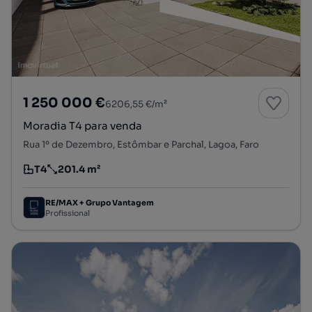
1 250 000 €
6206,55 €/m²
Moradia T4 para venda
Rua 1º de Dezembro, Estômbar e Parchal, Lagoa, Faro
T4
201.4 m²
Tipologia
Preço por metro quadrado
RE/MAX + Grupo Vantagem
Profissional