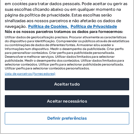
Remax Grupo Praia
em cookies para tratar dados pessoais. Pode aceitar ou gerir as
Profissional
suas escolhas clicando abaixo ou em qualquer momento na
página da política de privacidade. Estas escolhas serão
sinalizadas aos nossos parceiros e não afetarão os dados de
navegação.
Política de Cookies,
Política de Privacidade
Nós e os nossos parceiros tratamos os dados para fornecermos:
Utilizar dados de geolocalização precisos. Procurar ativamente as características
do dispositivo para identificação. Compreender os públicos através de estatísticas
ou combinações de dados de diferentes fontes. Armazenar e/ou aceder a
informações num dispositivo. Medir o desempenho da publicidade. Criar perfis
para personalizar conteúdos. Criar perfis para publicidade personalizada.
Desenvolver e melhorar serviços. Utilizar dados limitados para selecionar
publicidade. Medir o desempenho dos conteúdos. Utilizar dados limitados para
selecionar conteúdos. Utilizar perfis para selecionar publicidade personalizada.
Utilizar perfis para selecionar conteúdos personalizados.
Lista de parceiros (fornecedores)
Aceitar tudo
980 000 €
4454,55 €/m²
Moradia Geminada T3+1 Venda em Estômbar e
Aceitar necessários
Parchal,Lagoa (Algarve)
Estômbar e Parchal, Lagoa, Faro
Definir preferências
T4
220 m²
Tipologia
Preço por metro quadrado