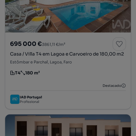
695 000 €
3861,11 €/m²
Casa / Villa T4 em Lagoa e Carvoeiro de 180,00 m2
Estômbar e Parchal, Lagoa, Faro
T4
180 m²
Tipologia
Preço por metro quadrado
Destacado
IAD Portugal
Profissional