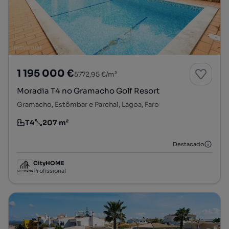
1 195 000 €
5772,95 €/m²
Moradia T4 no Gramacho Golf Resort
Gramacho, Estômbar e Parchal, Lagoa, Faro
T4
207 m²
Tipologia
Preço por metro quadrado
Destacado
CityHOME
Profissional