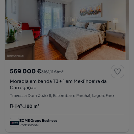
569 000 €
3161,11 €/m²
Moradia em banda T3 + 1 em Mexilhoeira da
Carregação
Travessa Dom João II, Estômbar e Parchal, Lagoa, Faro
T4
180 m²
Tipologia
Preço por metro quadrado
ZOME Grupo Business
Profissional