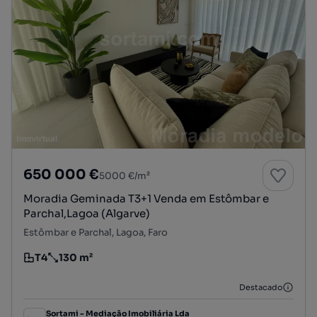
650 000 €
5000 €/m²
Moradia Geminada T3+1 Venda em Estômbar e
Parchal,Lagoa (Algarve)
Estômbar e Parchal, Lagoa, Faro
T4
130 m²
Tipologia
Preço por metro quadrado
Destacado
Sortami - Mediação Imobiliária Lda