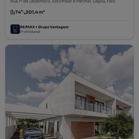
Rua 1º de Dezembro, Estômbar e Parchal, Lagoa, Faro
T4
201.4 m²
Tipologia
Preço por metro quadrado
RE/MAX + Grupo Vantagem
Profissional