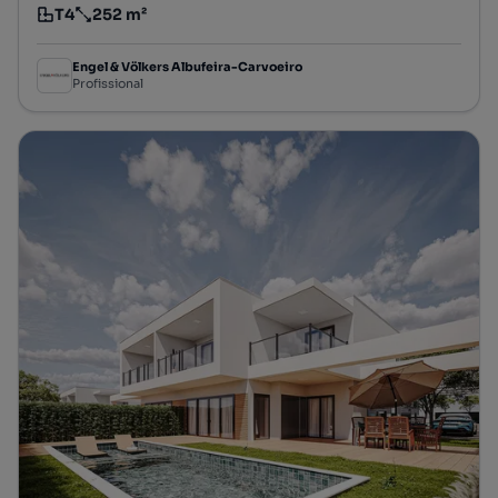
T4
252 m²
Tipologia
Preço por metro quadrado
Engel & Völkers Albufeira-Carvoeiro
Profissional