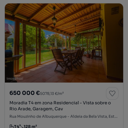
650 000 €
5078,13 €/m²
Moradia T4 em zona Residencial - Vista sobre o
Rio Arade, Garagem, Cav
Rua Mouzinho de Albuquerque - Aldeia da Bela Vista, Estômbar e Parchal, Lagoa, Faro
T4
128 m²