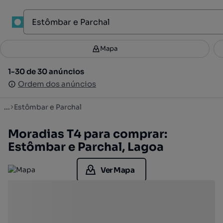
1
Mapa
Mapa
Filtros
Guardar pesquisa
3
1-30 de 30 anúncios
1-30 de 30 anúncios
Ordenar
Ordem dos anúncios
Ordem dos anúncios
...
Estômbar e Parchal
Moradias T4 para comprar:
Estômbar e Parchal, Lagoa
Ver Mapa