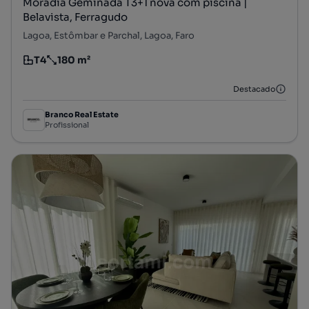
Moradia Geminada T3+1 nova com piscina |
Belavista, Ferragudo
Lagoa, Estômbar e Parchal, Lagoa, Faro
T4
180 m²
Tipologia
Preço por metro quadrado
Destacado
Branco Real Estate
Profissional