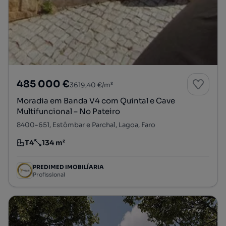
485 000 €
3619,40 €/m²
Moradia em Banda V4 com Quintal e Cave
Multifuncional – No Pateiro
8400-651, Estômbar e Parchal, Lagoa, Faro
T4
134 m²
Tipologia
Preço por metro quadrado
PREDIMED IMOBILÍARIA
Profissional