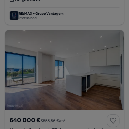
Tipologia
Preço por metro quadrado
RE/MAX + Grupo Vantagem
Profissional
640 000 €
3555,56 €/m²