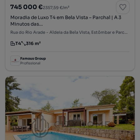
745 000 €
2357,59 €/m²
Moradia de Luxo T4 em Bela Vista – Parchal | A 3
Minutos das...
Rua do Rio Arade - Aldeia da Bela Vista, Estômbar e Parchal, Lagoa, Faro
T4
316 m²
Tipologia
Preço por metro quadrado
Famous Group
Profissional