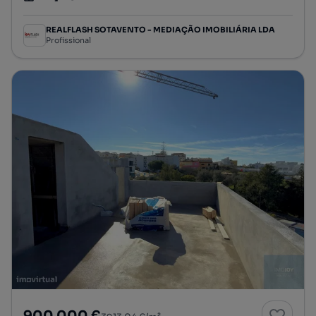
Tipologia
Preço por metro quadrado
REALFLASH SOTAVENTO - MEDIAÇÃO IMOBILIÁRIA LDA
Profissional
900 000 €