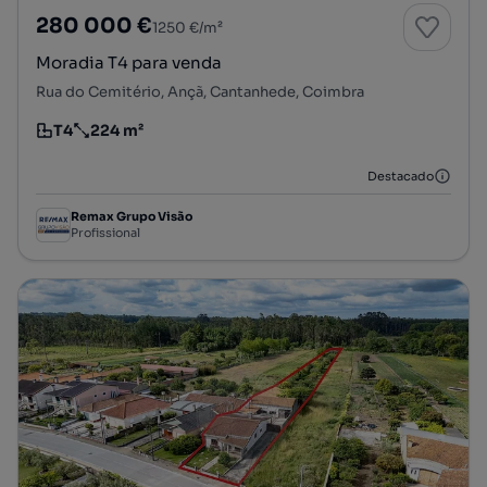
280 000 €
1250 €/m²
Moradia T4 para venda
Rua do Cemitério, Ançã, Cantanhede, Coimbra
T4
224 m²
Tipologia
Preço por metro quadrado
Destacado
Remax Grupo Visão
Profissional