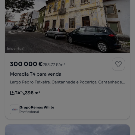
300 000 €
753,77 €/m²
Moradia T4 para venda
Largo Pedro Teixeira, Cantanhede e Pocariça, Cantanhede, Coimbra
T4
398 m²
Tipologia
Preço por metro quadrado
Grupo Remax White
Profissional