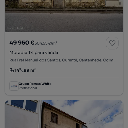
49 950 €
504,55 €/m²
Moradia T4 para venda
Rua Frei Manuel dos Santos, Ourentã, Cantanhede, Coimbra
T4
99 m²
Tipologia
Preço por metro quadrado
Grupo Remax White
Profissional