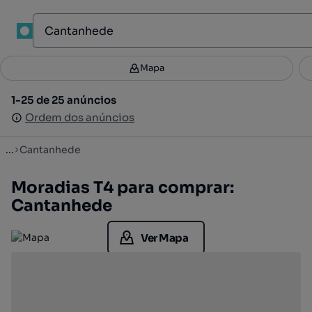
1
Mapa
Mapa
Filtros
Guardar pesquisa
3
1-25 de 25 anúncios
1-25 de 25 anúncios
Ordenar
Ordem dos anúncios
Ordem dos anúncios
...
Cantanhede
Moradias T4 para comprar:
Cantanhede
Ver Mapa