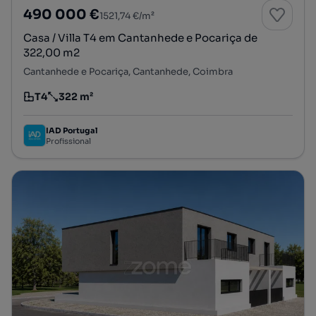
490 000 €
1521,74 €/m²
Casa / Villa T4 em Cantanhede e Pocariça de
322,00 m2
Cantanhede e Pocariça, Cantanhede, Coimbra
T4
322 m²
Tipologia
Preço por metro quadrado
IAD Portugal
Profissional