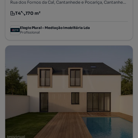
Rua dos Fornos da Cal, Cantanhede e Pocariça, Cantanhede, Coimbra
T4
170 m²
Tipologia
Preço por metro quadrado
Elogio Plural - Mediação Imobiliária Lda
Profissional