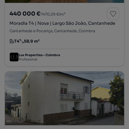
440 000 €
7470,29 €/m²
Moradia T4 | Nova | Largo São João, Cantanhede
Cantanhede e Pocariça, Cantanhede, Coimbra
T4
58.9 m²
Tipologia
Preço por metro quadrado
Lux Properties - Coimbra
Profissional