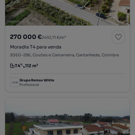
270 000 €
2410,71 €/m²
Moradia T4 para venda
3060-286, Covões e Camarneira, Cantanhede, Coimbra
T4
112 m²
Tipologia
Preço por metro quadrado
Grupo Remax White
Profissional