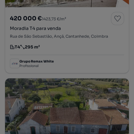
420 000 €
1423,73 €/m²
Moradia T4 para venda
Rua de São Sebastião, Ançã, Cantanhede, Coimbra
T4
295 m²
Tipologia
Preço por metro quadrado
Grupo Remax White
Profissional