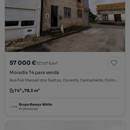
57 000 €
727,97 €/m²
Moradia T4 para venda
Rua Frei Manuel dos Santos, Ourentã, Cantanhede, Coimbra
T4
78.3 m²
Tipologia
Preço por metro quadrado
Grupo Remax White
Profissional