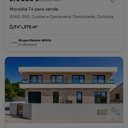
Moradia T4 para venda
3060-290, Covões e Camarneira, Cantanhede, Coimbra
T4
375 m²
Tipologia
Preço por metro quadrado
Grupo Remax White
Profissional