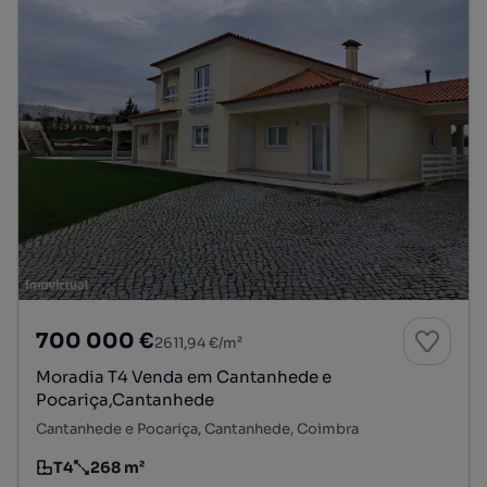
700 000 €
2611,94 €/m²
Moradia T4 Venda em Cantanhede e
Pocariça,Cantanhede
Cantanhede e Pocariça, Cantanhede, Coimbra
T4
268 m²
Tipologia
Preço por metro quadrado