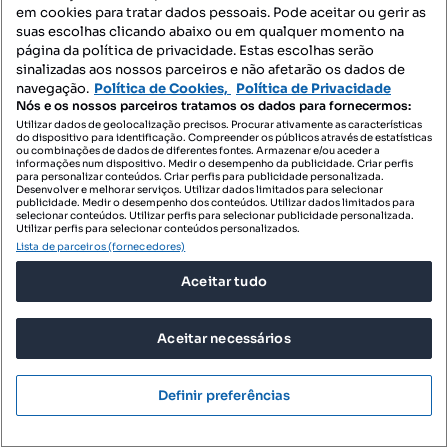
Moradia T4 para venda
em cookies para tratar dados pessoais. Pode aceitar ou gerir as
suas escolhas clicando abaixo ou em qualquer momento na
Rua do Sequeiro, Cantanhede e Pocariça, Cantanhede, Coimbra
página da política de privacidade. Estas escolhas serão
sinalizadas aos nossos parceiros e não afetarão os dados de
T4
190 m²
Tipologia
Preço por metro quadrado
navegação.
Política de Cookies,
Política de Privacidade
Nós e os nossos parceiros tratamos os dados para fornecermos:
Grupo Remax White
Utilizar dados de geolocalização precisos. Procurar ativamente as características
Profissional
do dispositivo para identificação. Compreender os públicos através de estatísticas
ou combinações de dados de diferentes fontes. Armazenar e/ou aceder a
informações num dispositivo. Medir o desempenho da publicidade. Criar perfis
para personalizar conteúdos. Criar perfis para publicidade personalizada.
Desenvolver e melhorar serviços. Utilizar dados limitados para selecionar
publicidade. Medir o desempenho dos conteúdos. Utilizar dados limitados para
selecionar conteúdos. Utilizar perfis para selecionar publicidade personalizada.
Utilizar perfis para selecionar conteúdos personalizados.
Lista de parceiros (fornecedores)
Aceitar tudo
Aceitar necessários
Definir preferências