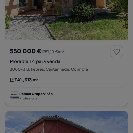
550 000 €
1757,19 €/m²
Moradia T4 para venda
3060-313, Febres, Cantanhede, Coimbra
T4
313 m²
Tipologia
Preço por metro quadrado
Remax Grupo Visão
Profissional