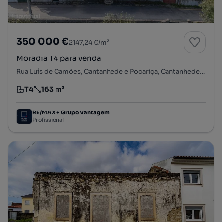
350 000 €
2147,24 €/m²
Moradia T4 para venda
Rua Luís de Camões, Cantanhede e Pocariça, Cantanhede, Coimbra
T4
163 m²
Tipologia
Preço por metro quadrado
RE/MAX + Grupo Vantagem
Profissional