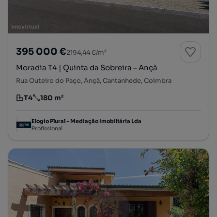
395 000 €
2194,44 €/m²
Moradia T4 | Quinta da Sobreira – Ançã
Rua Outeiro do Paço, Ançã, Cantanhede, Coimbra
T4
180 m²
Tipologia
Preço por metro quadrado
Elogio Plural - Mediação Imobiliária Lda
Profissional