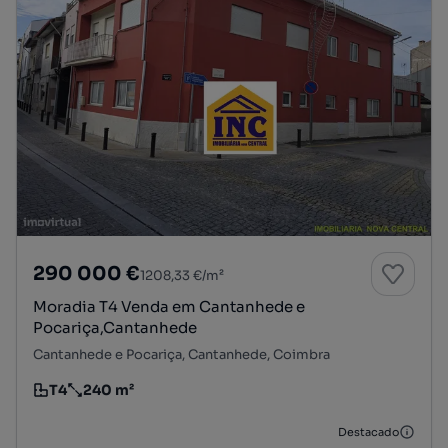
290 000 €
1208,33 €/m²
Moradia T4 Venda em Cantanhede e
Pocariça,Cantanhede
Cantanhede e Pocariça, Cantanhede, Coimbra
T4
240 m²
Tipologia
Preço por metro quadrado
Destacado