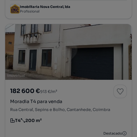
Imobiliaria Nova Central, lda
Profissional
182 600 €
913 €/m²
Moradia T4 para venda
Rua Central, Sepins e Bolho, Cantanhede, Coimbra
T4
200 m²
Tipologia
Preço por metro quadrado
Destacado