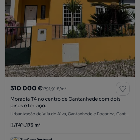
310 000 €
1791,91 €/m²
Moradia T4 no centro de Cantanhede com dois
pisos e terraço.
Urbanização de Vila de Alva, Cantanhede e Pocariça, Cantanhede, Coimbra
T4
173 m²
Tipologia
Preço por metro quadrado
TuaCasa Portugal