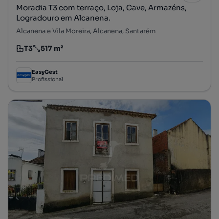
Moradia T3 com terraço, Loja, Cave, Armazéns,
Logradouro em Alcanena.
Alcanena e Vila Moreira, Alcanena, Santarém
T3
517 m²
Tipologia
Preço por metro quadrado
EasyGest
Profissional