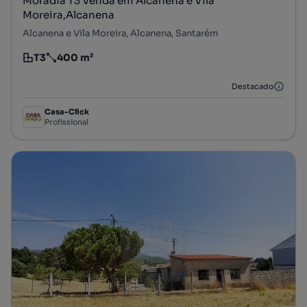
Moradia T3 Venda em Alcanena e Vila
Moreira,Alcanena
Alcanena e Vila Moreira, Alcanena, Santarém
T3
400 m²
Tipologia
Preço por metro quadrado
Destacado
Casa-Click
Profissional