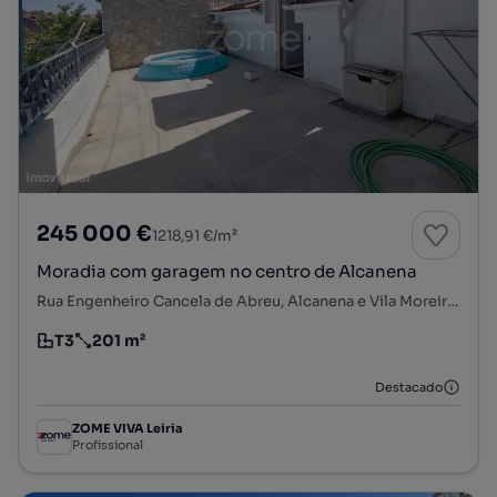
245 000 €
1218,91 €/m²
Moradia com garagem no centro de Alcanena
Rua Engenheiro Cancela de Abreu, Alcanena e Vila Moreira, Alcanena, Santarém
T3
201 m²
Tipologia
Preço por metro quadrado
Destacado
ZOME VIVA Leiria
Profissional