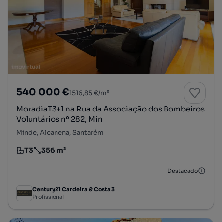
540 000 €
1516,85 €/m²
MoradiaT3+1 na Rua da Associação dos Bombeiros
Voluntários nº 282, Min
Minde, Alcanena, Santarém
T3
356 m²
Tipologia
Preço por metro quadrado
Destacado
Century21 Cardeira & Costa 3
Profissional