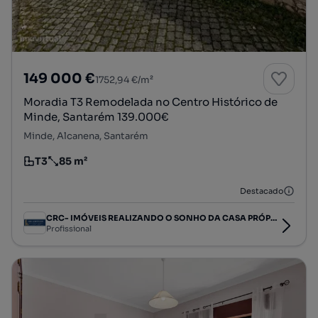
149 000 €
1752,94 €/m²
Moradia T3 Remodelada no Centro Histórico de
Minde, Santarém 139.000€
Minde, Alcanena, Santarém
T3
85 m²
Tipologia
Preço por metro quadrado
Destacado
CRC- IMÓVEIS REALIZANDO O SONHO DA CASA PRÓPRIA.
Profissional