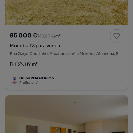
85 000 €
726,50 €/m²
Moradia T3 para venda
Rua Gago Coutinho, Alcanena e Vila Moreira, Alcanena, Santarém
T3
117 m²
Tipologia
Preço por metro quadrado
Grupo REMAX Rumo
Profissional