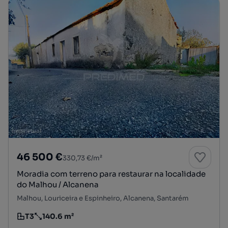
46 500 €
330,73 €/m²
Moradia com terreno para restaurar na localidade
do Malhou / Alcanena
Malhou, Louriceira e Espinheiro, Alcanena, Santarém
T3
140.6 m²
Tipologia
Preço por metro quadrado