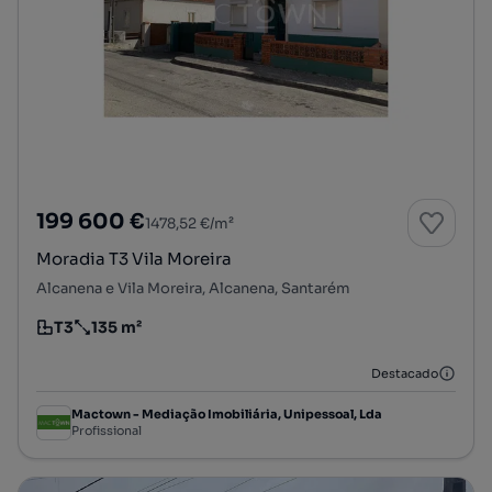
199 600 €
1478,52 €/m²
Moradia T3 Vila Moreira
Alcanena e Vila Moreira, Alcanena, Santarém
T3
135 m²
Tipologia
Preço por metro quadrado
Destacado
Mactown - Mediação Imobiliária, Unipessoal, Lda
Profissional