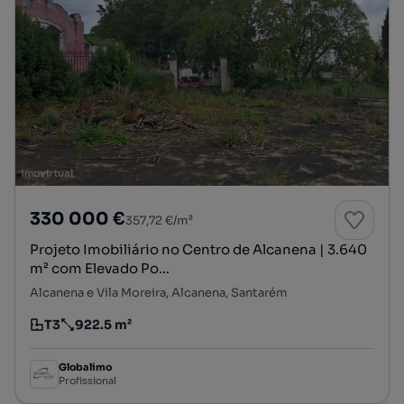
330 000 €
357,72 €/m²
Projeto Imobiliário no Centro de Alcanena | 3.640
m² com Elevado Po...
Alcanena e Vila Moreira, Alcanena, Santarém
T3
922.5 m²
Tipologia
Preço por metro quadrado
Globalimo
Profissional