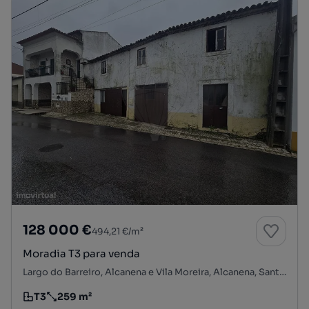
128 000 €
494,21 €/m²
Moradia T3 para venda
Largo do Barreiro, Alcanena e Vila Moreira, Alcanena, Santarém
T3
259 m²
Tipologia
Preço por metro quadrado