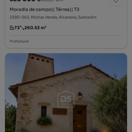
Moradia de campo|| Térrea|| T3
2380-563, Moitas Venda, Alcanena, Santarém
T3
260.53 m²
Tipologia
Preço por metro quadrado
Profissional