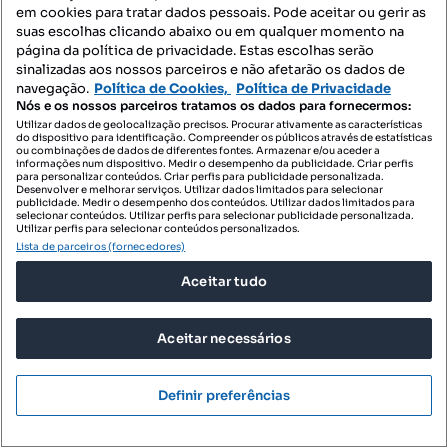
em cookies para tratar dados pessoais. Pode aceitar ou gerir as
suas escolhas clicando abaixo ou em qualquer momento na
página da política de privacidade. Estas escolhas serão
sinalizadas aos nossos parceiros e não afetarão os dados de
navegação.
Política de Cookies,
Política de Privacidade
Nós e os nossos parceiros tratamos os dados para fornecermos:
Utilizar dados de geolocalização precisos. Procurar ativamente as características
do dispositivo para identificação. Compreender os públicos através de estatísticas
ou combinações de dados de diferentes fontes. Armazenar e/ou aceder a
informações num dispositivo. Medir o desempenho da publicidade. Criar perfis
para personalizar conteúdos. Criar perfis para publicidade personalizada.
Desenvolver e melhorar serviços. Utilizar dados limitados para selecionar
publicidade. Medir o desempenho dos conteúdos. Utilizar dados limitados para
Localizações recomendadas
selecionar conteúdos. Utilizar perfis para selecionar publicidade personalizada.
Utilizar perfis para selecionar conteúdos personalizados.
Moradias para comprar - Alcanena e Vila Moreira
Lista de parceiros (fornecedores)
Moradias para comprar - Bugalhos
Aceitar tudo
Moradias para comprar - Malhou, Louriceira e Espinheiro
Aceitar necessários
Moradias para comprar - Minde
Moradias para comprar - Moitas Venda
Definir preferências
Moradias para comprar - Monsanto