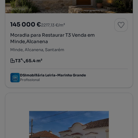
145 000 €
2217,13 €/m²
Moradia para Restaurar T3 Venda em
Minde,Alcanena
Minde, Alcanena, Santarém
T3
65.4 m²
Tipologia
Preço por metro quadrado
DSImobiliária Leiria-Marinha Grande
Profissional