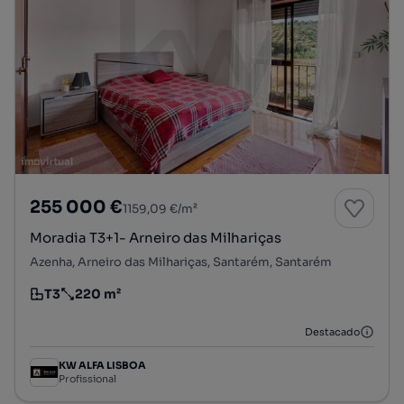
255 000 €
1159,09 €/m²
Moradia T3+1- Arneiro das Milhariças
Azenha, Arneiro das Milhariças, Santarém, Santarém
T3
220 m²
Tipologia
Preço por metro quadrado
Destacado
KW ALFA LISBOA
Profissional