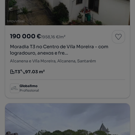
190 000 €
1958,16 €/m²
Moradia T3 no Centro de Vila Moreira - com
logradouro, anexos e fre...
Alcanena e Vila Moreira, Alcanena, Santarém
T3
97.03 m²
Tipologia
Preço por metro quadrado
Globalimo
Profissional