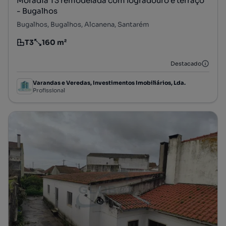
Moradia T3 remodelada com logradouro e terraço
- Bugalhos
Bugalhos, Bugalhos, Alcanena, Santarém
T3
160 m²
Tipologia
Preço por metro quadrado
Destacado
Varandas e Veredas, Investimentos Imobiliários, Lda.
Profissional