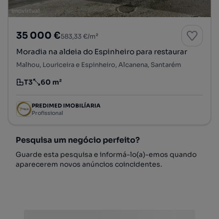
35 000 €
583,33 €/m²
Moradia na aldeia do Espinheiro para restaurar
Malhou, Louriceira e Espinheiro, Alcanena, Santarém
T3
60 m²
Tipologia
Preço por metro quadrado
PREDIMED IMOBILÍARIA
Profissional
Pesquisa um negócio perfeito?
Guarde esta pesquisa e informá-lo(a)-emos quando
aparecerem novos anúncios coincidentes.