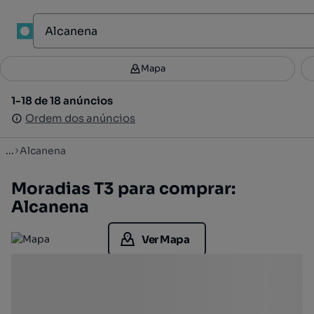
1
Mapa
Mapa
Filtros
Guardar pesquisa
3
1-18 de 18 anúncios
1-18 de 18 anúncios
Ordenar
Ordem dos anúncios
Ordem dos anúncios
...
Alcanena
Moradias T3 para comprar:
Alcanena
Ver Mapa