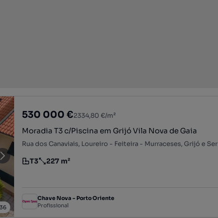
530 000 €
2334,80 €/m²
Moradia T3 c/Piscina em Grijó Vila Nova de Gaia
T3
227 m²
Tipologia
Preço por metro quadrado
Chave Nova - Porto Oriente
Profissional
36