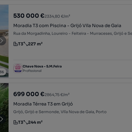
530 000 €
2334,80 €/m²
Moradia T3 com Piscina - Grijó Vila Nova de Gaia
T3
227 m²
Tipologia
Preço por metro quadrado
Chave Nova - S.M.Feira
Profissional
36
699 000 €
2864,75 €/m²
Moradia Térrea T3 em Grijó
Grijó, Grijó e Sermonde, Vila Nova de Gaia, Porto
T3
244 m²
Tipologia
Preço por metro quadrado