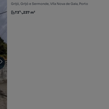
Grijó, Grijó e Sermonde, Vila Nova de Gaia, Porto
T3
237 m²
Tipologia
Preço por metro quadrado