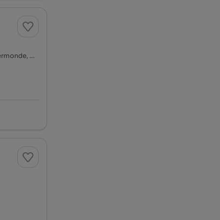
Rua da Morgadinha, Loureiro - Feiteira - Murraceses, Grijó e Sermonde, Vila Nova de Gaia, Porto