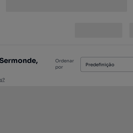
e Sermonde,
Ordenar
Predefinição
por
s?