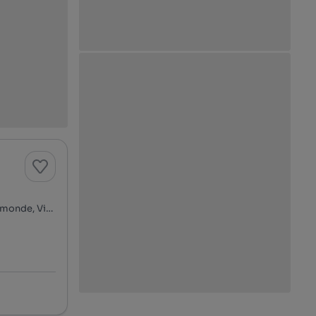
Rua dos Canaviais, Loureiro - Feiteira - Murraceses, Grijó e Sermonde, Vila Nova de Gaia, Porto