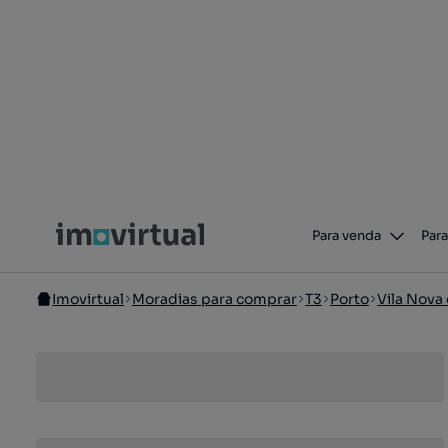
Para venda
Para
Imovirtual
Moradias para comprar
T3
Porto
Vila Nova