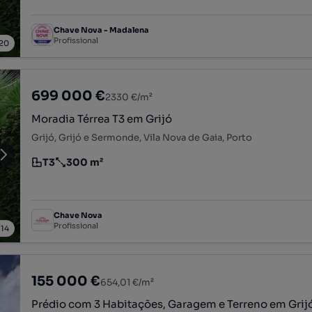
Chave Nova - Madalena
Profissional
20
699 000 €
2330 €/m²
Moradia Térrea T3 em Grijó
Grijó, Grijó e Sermonde, Vila Nova de Gaia, Porto
T3
300 m²
Tipologia
Preço por metro quadrado
Chave Nova
Profissional
/
14
155 000 €
654,01 €/m²
Prédio com 3 Habitações, Garagem e Terreno em Grij