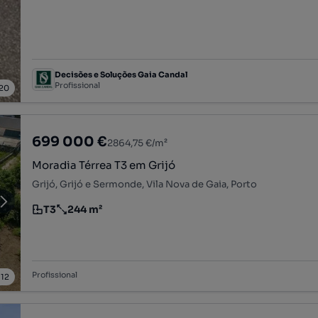
Decisões e Soluções Gaia Candal
Profissional
20
699 000 €
2864,75 €/m²
Moradia Térrea T3 em Grijó
Grijó, Grijó e Sermonde, Vila Nova de Gaia, Porto
T3
244 m²
Tipologia
Preço por metro quadrado
Profissional
/
12