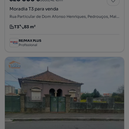
Moradia T3 para venda
Rua Particular de Dom Afonso Henriques, Pedrouços, Maia, Porto
T3
83 m²
Tipologia
Preço por metro quadrado
RE/MAX PLUS
Profissional