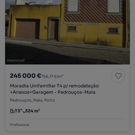
245 000 €
756,17 €/m²
Moradia Unifamiliar T4 p/ remodelação
+Anexos+Garagem - Pedrouços-Maia
Pedrouços, Maia, Porto
T3
324 m²
Tipologia
Preço por metro quadrado
Profissional