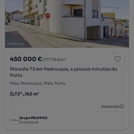
450 000 €
2777,78 €/m²
Moradia T3 em Pedrouços, a poucos minutos do
Porto
Maia, Pedrouços, Maia, Porto
T3
162 m²
Tipologia
Preço por metro quadrado
Destacado
Grupo PRUMMO
Profissional