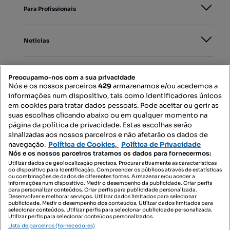
Para Profissionais
Notícias
PORTAIS
Preocupamo-nos com a sua privacidade
Nós e os nossos parceiros
429
armazenamos e/ou acedemos a
informações num dispositivo, tais como identificadores únicos
Mapa do Site
em cookies para tratar dados pessoais. Pode aceitar ou gerir as
suas escolhas clicando abaixo ou em qualquer momento na
página da política de privacidade. Estas escolhas serão
sinalizadas aos nossos parceiros e não afetarão os dados de
Contacte-nos
navegação.
Política de Cookies,
Política de Privacidade
Nós e os nossos parceiros tratamos os dados para fornecermos:
Utilizar dados de geolocalização precisos. Procurar ativamente as características
do dispositivo para identificação. Compreender os públicos através de estatísticas
SIGA-NOS:
ou combinações de dados de diferentes fontes. Armazenar e/ou aceder a
informações num dispositivo. Medir o desempenho da publicidade. Criar perfis
para personalizar conteúdos. Criar perfis para publicidade personalizada.
Desenvolver e melhorar serviços. Utilizar dados limitados para selecionar
publicidade. Medir o desempenho dos conteúdos. Utilizar dados limitados para
selecionar conteúdos. Utilizar perfis para selecionar publicidade personalizada.
DESCARREGAR NA:
Utilizar perfis para selecionar conteúdos personalizados.
Lista de parceiros (fornecedores)