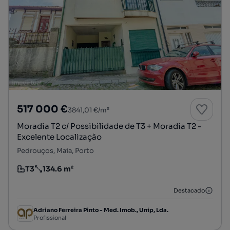
517 000 €
3841,01 €/m²
Moradia T2 c/ Possibilidade de T3 + Moradia T2 -
Excelente Localização
Pedrouços, Maia, Porto
T3
134.6 m²
Tipologia
Preço por metro quadrado
Destacado
Adriano Ferreira Pinto - Med. Imob., Unip, Lda.
Profissional