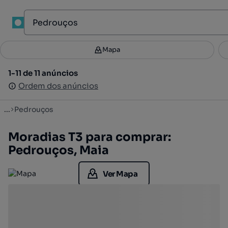
1
Mapa
Mapa
Filtros
Guardar pesquisa
3
1-11 de 11 anúncios
1-11 de 11 anúncios
Ordenar
Ordem dos anúncios
Ordem dos anúncios
...
Pedrouços
Moradias T3 para comprar:
Pedrouços, Maia
Ver Mapa