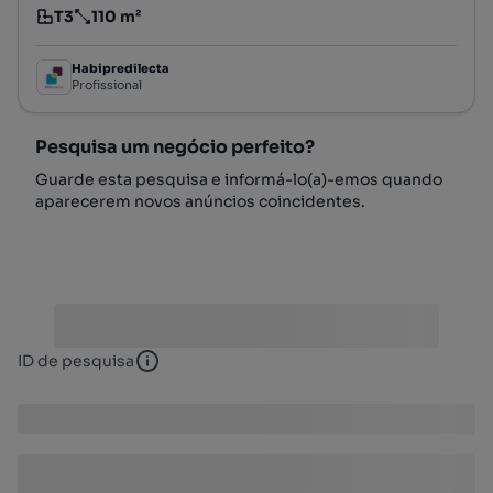
T3
110 m²
Tipologia
Preço por metro quadrado
Habipredilecta
Profissional
Pesquisa um negócio perfeito?
Guarde esta pesquisa e informá-lo(a)-emos quando
aparecerem novos anúncios coincidentes.
ID de pesquisa
ID de pesquisa