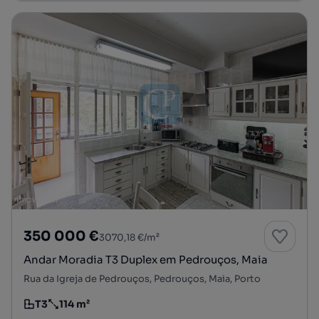
350 000 €
3070,18 €/m²
Andar Moradia T3 Duplex em Pedrouços, Maia
Rua da Igreja de Pedrouços, Pedrouços, Maia, Porto
T3
114 m²
Tipologia
Preço por metro quadrado