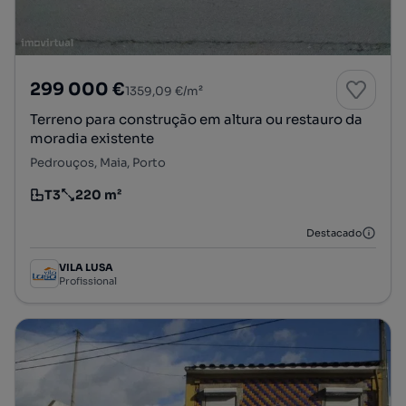
299 000 €
1359,09 €/m²
Terreno para construção em altura ou restauro da
moradia existente
Pedrouços, Maia, Porto
T3
220 m²
Tipologia
Preço por metro quadrado
Destacado
VILA LUSA
Profissional