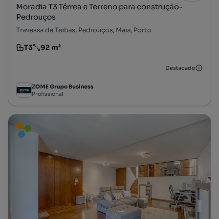
Moradia T3 Térrea e Terreno para construção-
Pedrouços
Travessa de Teibas, Pedrouços, Maia, Porto
T3
92 m²
Tipologia
Preço por metro quadrado
Destacado
ZOME Grupo Business
Profissional