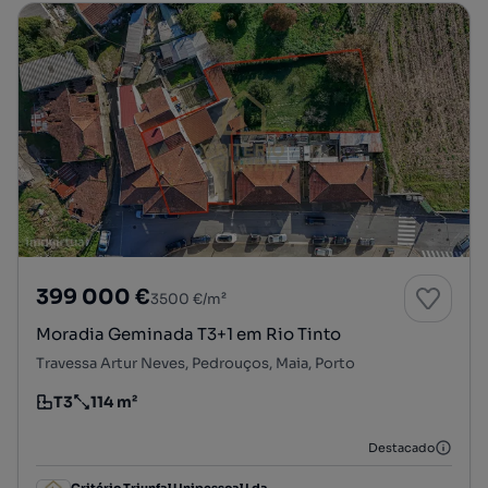
399 000 €
3500 €/m²
Moradia Geminada T3+1 em Rio Tinto
Travessa Artur Neves, Pedrouços, Maia, Porto
T3
114 m²
Tipologia
Preço por metro quadrado
Destacado