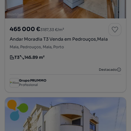
465 000 €
3187,33 €/m²
Andar Moradia T3 Venda em Pedrouços,Maia
Maia, Pedrouços, Maia, Porto
T3
145.89 m²
Tipologia
Preço por metro quadrado
Destacado
Grupo PRUMMO
Profissional