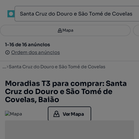
1
Mapa
Mapa
Filtros
Guardar pesquisa
3
1-16 de 16 anúncios
1-16 de 16 anúncios
Ordenar
Ordem dos anúncios
Ordem dos anúncios
...
Santa Cruz do Douro e São Tomé de Covelas
Moradias T3 para comprar: Santa
Cruz do Douro e São Tomé de
Covelas, Baião
Ver Mapa