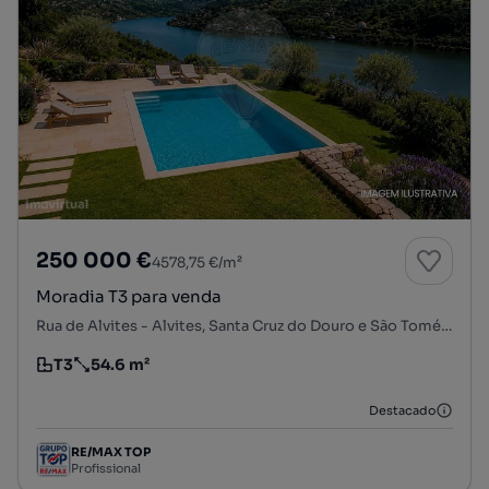
250 000 €
4578,75 €/m²
Moradia T3 para venda
Rua de Alvites - Alvites, Santa Cruz do Douro e São Tomé de Covelas, Baião, Porto
T3
54.6 m²
Tipologia
Preço por metro quadrado
Destacado
RE/MAX TOP
Profissional