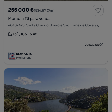
255 000 €
1534,67 €/m²
Moradia T3 para venda
4640-423, Santa Cruz do Douro e São Tomé de Covelas, Baião, Porto
T3
166.16 m²
Tipologia
Preço por metro quadrado
Destacado
RE/MAX TOP
Profissional