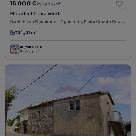
15 000 €
245,90 €/m²
Moradia T3 para venda
Caminho de Figueiredo - Figueiredo, Santa Cruz do Douro e São Tomé de Covelas, Baião, Porto
T3
61 m²
Tipologia
Preço por metro quadrado
RE/MAX TOP
Profissional