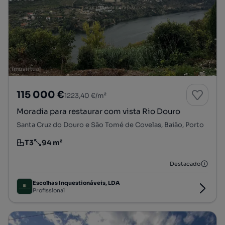
115 000 €
1223,40 €/m²
Moradia para restaurar com vista Rio Douro
Santa Cruz do Douro e São Tomé de Covelas, Baião, Porto
T3
94 m²
Tipologia
Preço por metro quadrado
Destacado
Escolhas Inquestionáveis, LDA
Profissional