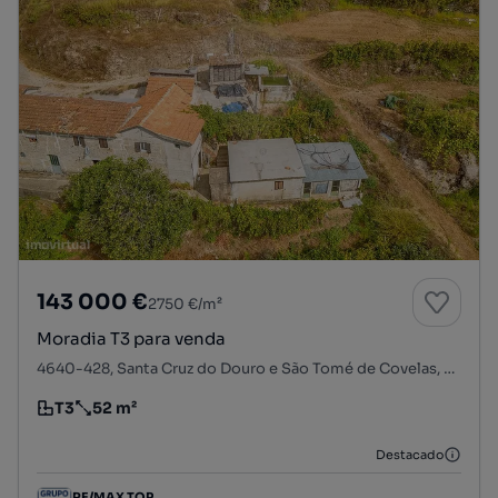
143 000 €
2750 €/m²
Moradia T3 para venda
4640-428, Santa Cruz do Douro e São Tomé de Covelas, Baião, Porto
T3
52 m²
Tipologia
Preço por metro quadrado
Destacado
RE/MAX TOP