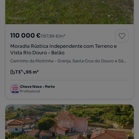
110 000 €
1157,89 €/m²
Moradia Rústica Independente com Terreno e
Vista Rio Douro – Baião
Caminho da Moitinha - Granja, Santa Cruz do Douro e São Tomé de Covelas, Baião, Porto
T3
95 m²
Tipologia
Preço por metro quadrado
Chave Nova - Porto
Profissional