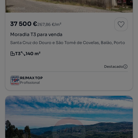
37 500 €
267,86 €/m²
Moradia T3 para venda
Santa Cruz do Douro e São Tomé de Covelas, Baião, Porto
T3
140 m²
Tipologia
Preço por metro quadrado
Destacado
RE/MAX TOP
Profissional