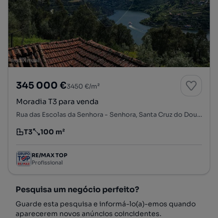
345 000 €
3450 €/m²
Moradia T3 para venda
Rua das Escolas da Senhora - Senhora, Santa Cruz do Douro e São Tomé de Covelas, Baião, Porto
T3
100 m²
Tipologia
Preço por metro quadrado
RE/MAX TOP
Profissional
Pesquisa um negócio perfeito?
Guarde esta pesquisa e informá-lo(a)-emos quando
aparecerem novos anúncios coincidentes.