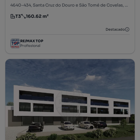
4640-434, Santa Cruz do Douro e São Tomé de Covelas, Baião, Porto
T3
160.62 m²
Tipologia
Preço por metro quadrado
Destacado
RE/MAX TOP
Profissional