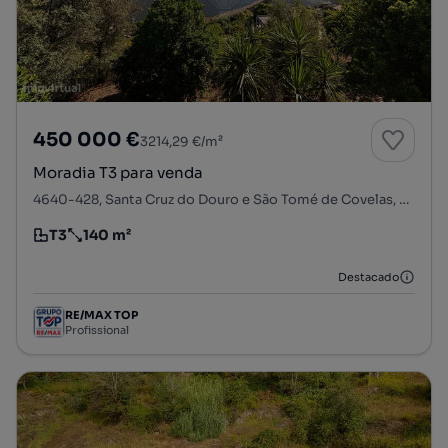
450 000 €
3214,29 €/m²
Moradia T3 para venda
4640-428, Santa Cruz do Douro e São Tomé de Covelas, Baião, Porto
T3
140 m²
Tipologia
Preço por metro quadrado
Destacado
RE/MAX TOP
Profissional