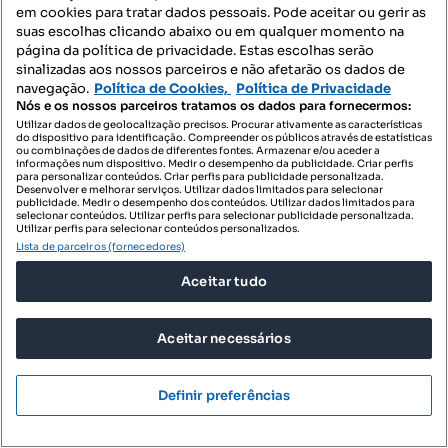
Covelas
em cookies para tratar dados pessoais. Pode aceitar ou gerir as
suas escolhas clicando abaixo ou em qualquer momento na
Villa para arrendar - Santa Cruz do Douro e São Tomé de Covelas
página da política de privacidade. Estas escolhas serão
sinalizadas aos nossos parceiros e não afetarão os dados de
Penthouse para arrendar - Santa Cruz do Douro e São Tomé de
navegação.
Política de Cookies,
Política de Privacidade
Covelas
Nós e os nossos parceiros tratamos os dados para fornecermos:
Utilizar dados de geolocalização precisos. Procurar ativamente as características
Empreendimentos - Santa Cruz do Douro e São Tomé de
do dispositivo para identificação. Compreender os públicos através de estatísticas
ou combinações de dados de diferentes fontes. Armazenar e/ou aceder a
Covelas
informações num dispositivo. Medir o desempenho da publicidade. Criar perfis
para personalizar conteúdos. Criar perfis para publicidade personalizada.
Novas apartamentos para comprar - Santa Cruz do Douro e São
Desenvolver e melhorar serviços. Utilizar dados limitados para selecionar
publicidade. Medir o desempenho dos conteúdos. Utilizar dados limitados para
Tomé de Covelas
selecionar conteúdos. Utilizar perfis para selecionar publicidade personalizada.
Utilizar perfis para selecionar conteúdos personalizados.
Novas t0 para comprar - Santa Cruz do Douro e São Tomé de
Lista de parceiros (fornecedores)
Covelas
Aceitar tudo
Empreendimentos para comprar - Santa Cruz do Douro e São
Tomé de Covelas
Aceitar necessários
Novas espaços comerciais para comprar - Santa Cruz do Douro e
São Tomé de Covelas
Definir preferências
Novas armazéns para comprar - Santa Cruz do Douro e São Tomé
de Covelas