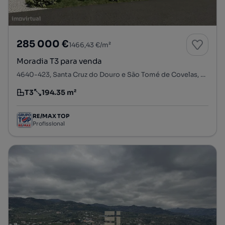
285 000 €
1466,43 €/m²
Moradia T3 para venda
4640-423, Santa Cruz do Douro e São Tomé de Covelas, Baião, Porto
T3
194.35 m²
Tipologia
Preço por metro quadrado
RE/MAX TOP
Profissional