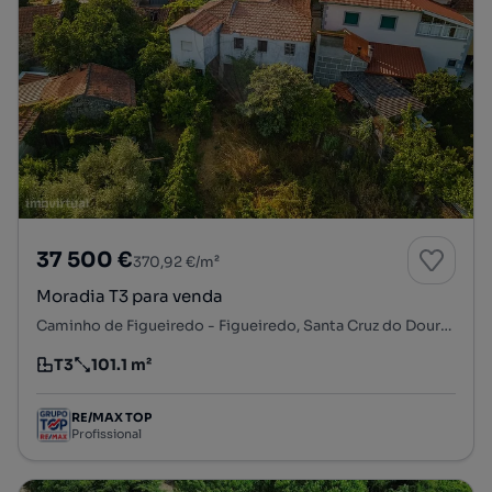
37 500 €
370,92 €/m²
Moradia T3 para venda
Caminho de Figueiredo - Figueiredo, Santa Cruz do Douro e São Tomé de Covelas, Baião, Porto
T3
101.1 m²
Tipologia
Preço por metro quadrado
RE/MAX TOP
Profissional