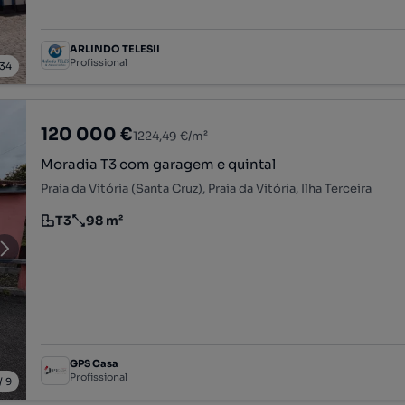
ARLINDO TELESII
Profissional
34
120 000 €
1224,49 €/m²
Moradia T3 com garagem e quintal
Praia da Vitória (Santa Cruz), Praia da Vitória, Ilha Terceira
T3
98 m²
Tipologia
Preço por metro quadrado
GPS Casa
Profissional
/
9