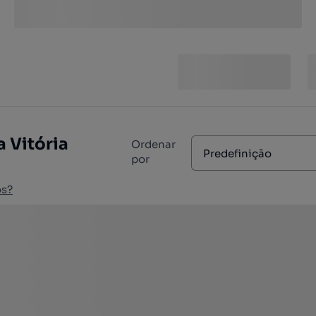
a Vitória
Ordenar
Predefinição
por
os?