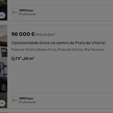
GPS Casa
Profissional
60
96 000 €
1745,45 €/m²
Oportunidade única no centro da Praia da Vitória!
Praia da Vitória (Santa Cruz), Praia da Vitória, Ilha Terceira
T3
55 m²
Tipologia
Preço por metro quadrado
GPS Casa
Profissional
/
14