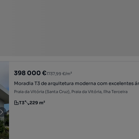
398 000 €
1737,99 €/m²
Moradia T3 de arquitetura moderna com excelentes ár
Praia da Vitória (Santa Cruz), Praia da Vitória, Ilha Terceira
T3
229 m²
Tipologia
Preço por metro quadrado