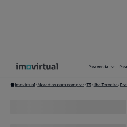
Para venda
Para
Imovirtual
Moradias para comprar
T3
Ilha Terceira
Pra