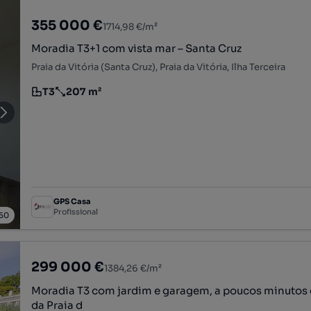
355 000 €
1714,98 €/m²
Moradia T3+1 com vista mar – Santa Cruz
Praia da Vitória (Santa Cruz), Praia da Vitória, Ilha Terceira
T3
207 m²
Tipologia
Preço por metro quadrado
GPS Casa
Profissional
50
299 000 €
1384,26 €/m²
Moradia T3 com jardim e garagem, a poucos minutos
da Praia d