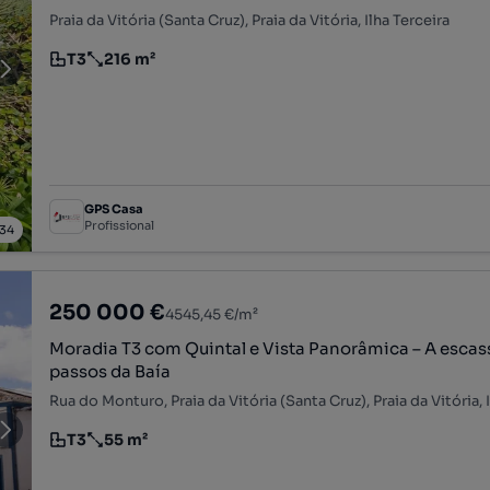
Praia da Vitória (Santa Cruz), Praia da Vitória, Ilha Terceira
T3
216 m²
Tipologia
Preço por metro quadrado
GPS Casa
Profissional
34
250 000 €
4545,45 €/m²
Moradia T3 com Quintal e Vista Panorâmica – A escas
passos da Baía
Rua do Monturo, Praia da Vitória (Santa Cruz), Praia da Vitória, 
T3
55 m²
Tipologia
Preço por metro quadrado