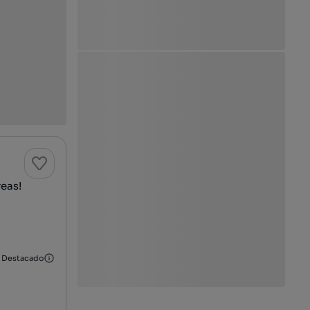
eas!
Destacado