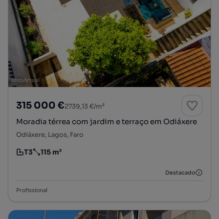
315 000 €
2739,13 €/m²
Moradia térrea com jardim e terraço em Odiáxere
Odiáxere, Lagos, Faro
T3
115 m²
Tipologia
Preço por metro quadrado
Destacado
Profissional