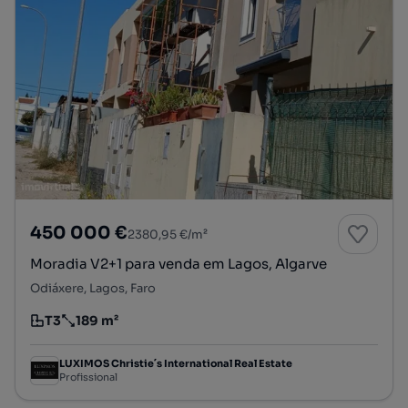
450 000 €
2380,95 €/m²
Moradia V2+1 para venda em Lagos, Algarve
Odiáxere, Lagos, Faro
T3
189 m²
Tipologia
Preço por metro quadrado
LUXIMOS Christie´s International Real Estate
Profissional