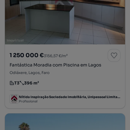
1 250 000 €
3156,57 €/m²
Fantástica Moradia com Piscina em Lagos
Odiáxere, Lagos, Faro
T3
396 m²
Tipologia
Preço por metro quadrado
Nítida Inspiração Sociedade Imobiliária, Unipessoal Limitada
Profissional