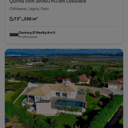
Quinta com 38960 m2 em Odiáxere
Odiáxere, Lagos, Faro
T3
338 m²
Tipologia
Preço por metro quadrado
Century 21 Realty Art II
Profissional