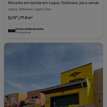
Moradia em banda em Lagos, Odiáxere, para venda
Lagos, Odiáxere, Lagos, Faro
T3
77.8 m²
Tipologia
Preço por metro quadrado
Casas do Barlavento
Profissional