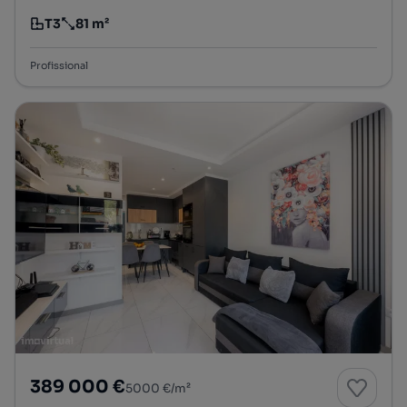
T3
81 m²
Tipologia
Preço por metro quadrado
Profissional
389 000 €
5000 €/m²