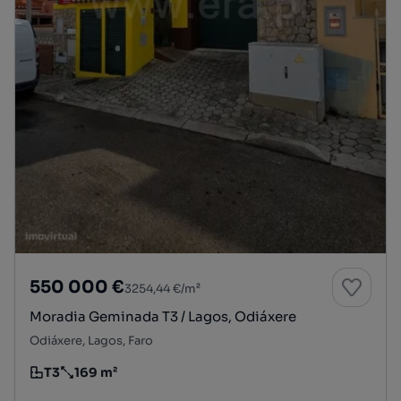
550 000 €
3254,44 €/m²
Moradia Geminada T3 / Lagos, Odiáxere
Odiáxere, Lagos, Faro
T3
169 m²
Tipologia
Preço por metro quadrado