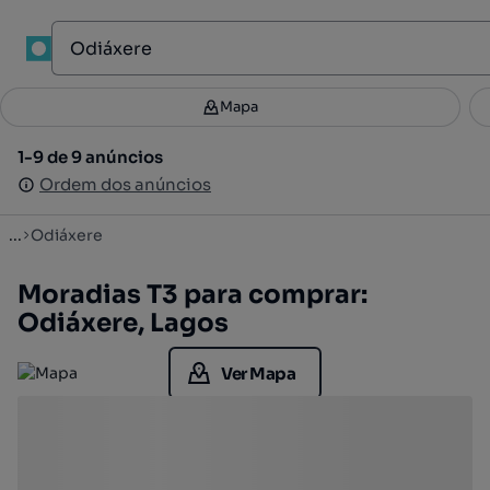
1
Mapa
Mapa
Filtros
Guardar pesquisa
3
1-9 de 9 anúncios
1-9 de 9 anúncios
Ordenar
Ordem dos anúncios
Ordem dos anúncios
...
Odiáxere
Moradias T3 para comprar:
Odiáxere, Lagos
Ver Mapa