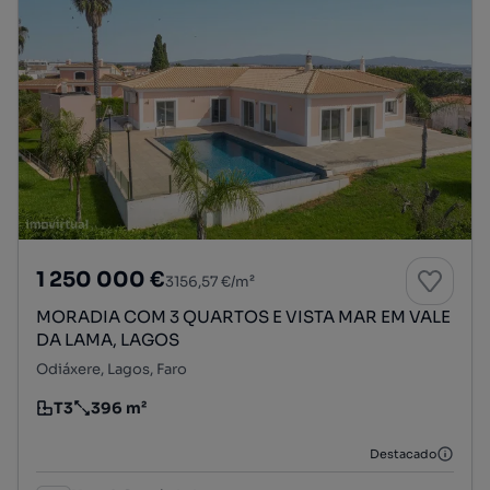
1 250 000 €
3156,57 €/m²
MORADIA COM 3 QUARTOS E VISTA MAR EM VALE
DA LAMA, LAGOS
Odiáxere, Lagos, Faro
T3
396 m²
Tipologia
Preço por metro quadrado
Destacado