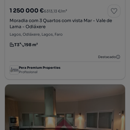
1 250 000 €
6313,13 €/m²
Moradia com 3 Quartos com vista Mar - Vale de
Lama - Odiáxere
Lagos, Odiáxere, Lagos, Faro
T3
198 m²
Tipologia
Preço por metro quadrado
Destacado
Pera Premium Properties
Profissional