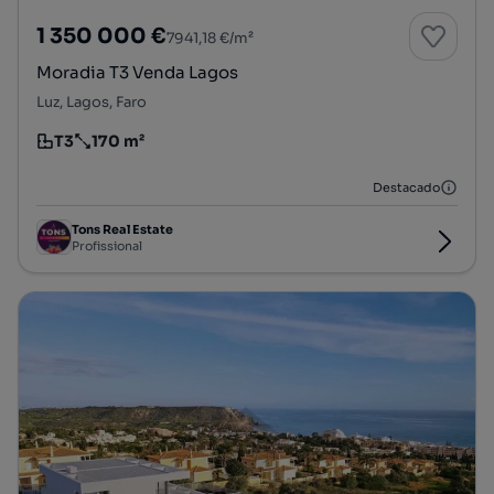
1 350 000 €
7941,18 €/m²
Moradia T3 Venda Lagos
Luz, Lagos, Faro
T3
170 m²
Tipologia
Preço por metro quadrado
Destacado
Tons Real Estate
Profissional