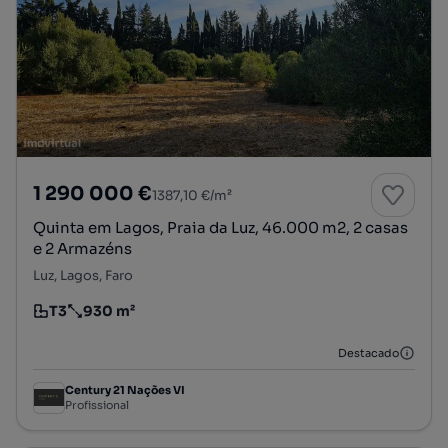
1 290 000 €
1387,10 €/m²
Quinta em Lagos, Praia da Luz, 46.000 m2, 2 casas
e 2 Armazéns
Luz, Lagos, Faro
T3
930 m²
Tipologia
Preço por metro quadrado
Destacado
Century 21 Nações VI
Profissional