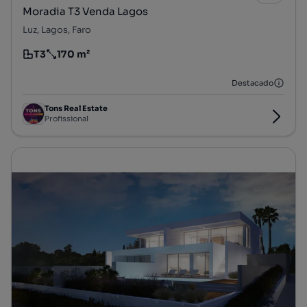
Moradia T3 Venda Lagos
Luz, Lagos, Faro
T3
170 m²
Tipologia
Preço por metro quadrado
Destacado
Tons Real Estate
Profissional