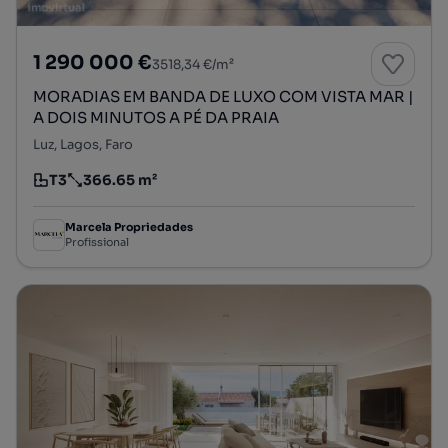
1 290 000 €
3518,34 €/m²
MORADIAS EM BANDA DE LUXO COM VISTA MAR |
A DOIS MINUTOS A PÉ DA PRAIA
Luz, Lagos, Faro
T3
366.65 m²
Tipologia
Preço por metro quadrado
Marcela Propriedades
Profissional