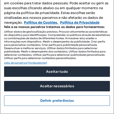
T3
205 m²
em cookies para tratar dados pessoais. Pode aceitar ou gerir as
Tipologia
Preço por metro quadrado
suas escolhas clicando abaixo ou em qualquer momento na
página da política de privacidade. Estas escolhas serão
Destacado
sinalizadas aos nossos parceiros e não afetarão os dados de
navegação.
Política de Cookies,
Política de Privacidade
IAD Portugal
Nós e os nossos parceiros tratamos os dados para fornecermos:
Profissional
Utilizar dados de geolocalização precisos. Procurar ativamente as características
do dispositivo para identificação. Compreender os públicos através de estatísticas
ou combinações de dados de diferentes fontes. Armazenar e/ou aceder a
informações num dispositivo. Medir o desempenho da publicidade. Criar perfis
para personalizar conteúdos. Criar perfis para publicidade personalizada.
Desenvolver e melhorar serviços. Utilizar dados limitados para selecionar
publicidade. Medir o desempenho dos conteúdos. Utilizar dados limitados para
selecionar conteúdos. Utilizar perfis para selecionar publicidade personalizada.
Utilizar perfis para selecionar conteúdos personalizados.
Lista de parceiros (fornecedores)
Aceitar tudo
Aceitar necessários
Definir preferências
1 350 000 €
6585,37 €/m²