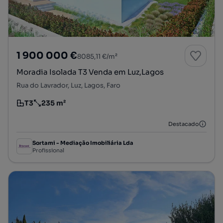
1 900 000 €
8085,11 €/m²
Moradia Isolada T3 Venda em Luz,Lagos
Rua do Lavrador, Luz, Lagos, Faro
T3
235 m²
Tipologia
Preço por metro quadrado
Destacado
Sortami - Mediação Imobiliária Lda
Profissional