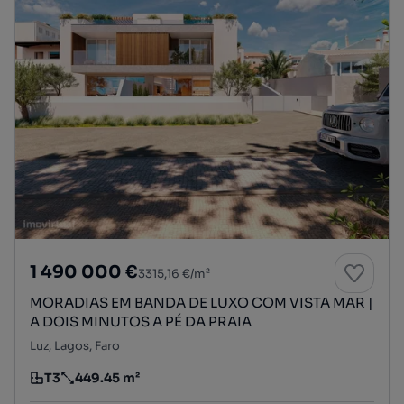
1 490 000 €
3315,16 €/m²
MORADIAS EM BANDA DE LUXO COM VISTA MAR |
A DOIS MINUTOS A PÉ DA PRAIA
Luz, Lagos, Faro
T3
449.45 m²
Tipologia
Preço por metro quadrado