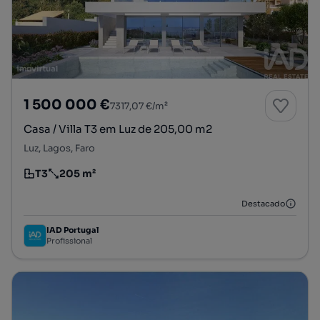
1 500 000 €
7317,07 €/m²
Casa / Villa T3 em Luz de 205,00 m2
Luz, Lagos, Faro
T3
205 m²
Tipologia
Preço por metro quadrado
Destacado
IAD Portugal
Profissional