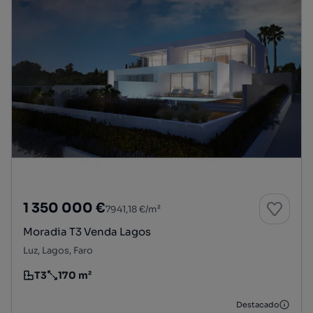
1 350 000 €
7941,18 €/m²
Moradia T3 Venda Lagos
Luz, Lagos, Faro
T3
170 m²
Tipologia
Preço por metro quadrado
Destacado