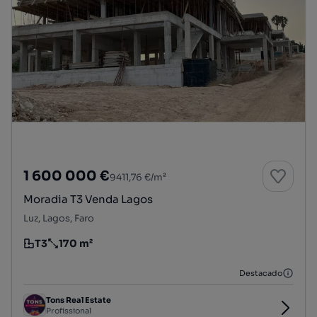
1 600 000 €
9411,76 €/m²
Moradia T3 Venda Lagos
Luz, Lagos, Faro
T3
170 m²
Tipologia
Preço por metro quadrado
Destacado
Tons Real Estate
Profissional