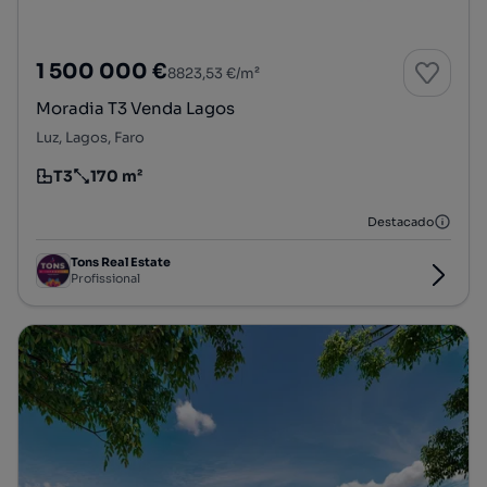
1 500 000 €
8823,53 €/m²
Moradia T3 Venda Lagos
Luz, Lagos, Faro
T3
170 m²
Tipologia
Preço por metro quadrado
Destacado
Tons Real Estate
Profissional