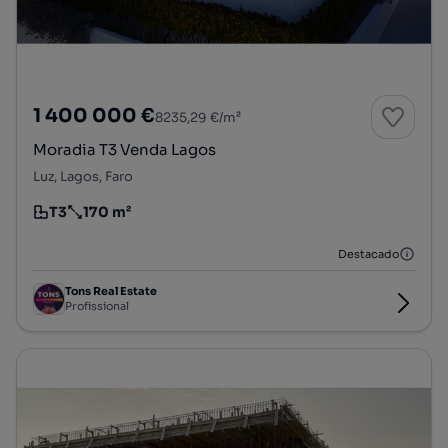
1 400 000 €
8235,29 €/m²
Moradia T3 Venda Lagos
Luz, Lagos, Faro
T3
170 m²
Tipologia
Preço por metro quadrado
Destacado
Tons Real Estate
Profissional