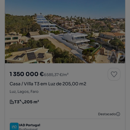
1 350 000 €
6585,37 €/m²
Casa / Villa T3 em Luz de 205,00 m2
Luz, Lagos, Faro
T3
205 m²
Tipologia
Preço por metro quadrado
Destacado
IAD Portugal
Profissional