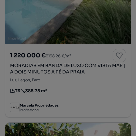
1 220 000 €
3138,26 €/m²
MORADIAS EM BANDA DE LUXO COM VISTA MAR |
A DOIS MINUTOS A PÉ DA PRAIA
Luz, Lagos, Faro
T3
388.75 m²
Tipologia
Preço por metro quadrado
Marcela Propriedades
Profissional