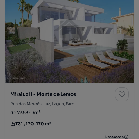
Miraluz II - Monte de Lemos
Rua das Mercês, Luz, Lagos, Faro
de 7353 €/m²
T3
170-170 m²
Tipologia
Preço por metro quadrado
Destacado