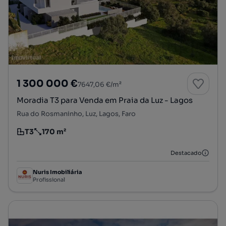
1 300 000 €
7647,06 €/m²
Moradia T3 para Venda em Praia da Luz - Lagos
Rua do Rosmaninho, Luz, Lagos, Faro
T3
170 m²
Tipologia
Preço por metro quadrado
Destacado
Nuris Imobiliária
Profissional