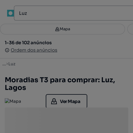
1
Mapa
Mapa
Filtros
Guardar pesquisa
3
1-36 de 102 anúncios
1-36 de 102 anúncios
Ordenar
Ordem dos anúncios
Ordem dos anúncios
...
Luz
Moradias T3 para comprar: Luz,
Lagos
Ver Mapa