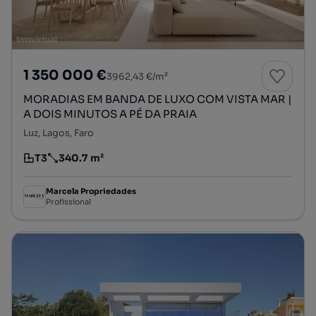
1 350 000 €
3962,43 €/m²
MORADIAS EM BANDA DE LUXO COM VISTA MAR |
A DOIS MINUTOS A PÉ DA PRAIA
Luz, Lagos, Faro
T3
340.7 m²
Tipologia
Preço por metro quadrado
Marcela Propriedades
Profissional