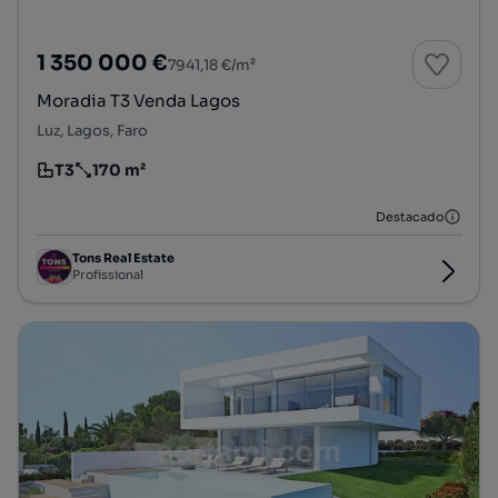
1 350 000 €
7941,18 €/m²
Moradia T3 Venda Lagos
Luz, Lagos, Faro
T3
170 m²
Tipologia
Preço por metro quadrado
Destacado
Tons Real Estate
Profissional