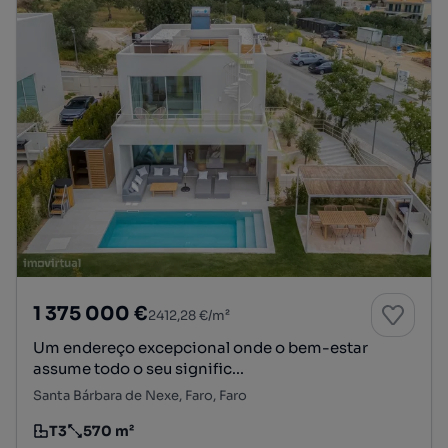
1 375 000 €
2412,28 €/m²
Um endereço excepcional onde o bem-estar
assume todo o seu signific...
Santa Bárbara de Nexe, Faro, Faro
T3
570 m²
Tipologia
Preço por metro quadrado