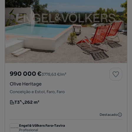
990 000 €
3778,63 €/m²
Olive Heritage
Conceição e Estoi, Faro, Faro
T3
262 m²
Tipologia
Preço por metro quadrado
Destacado
Engel & Völkers Faro-Tavira
Profissional