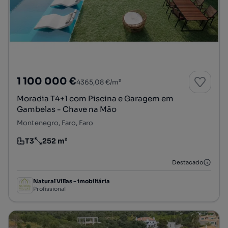
1 100 000 €
4365,08 €/m²
Moradia T4+1 com Piscina e Garagem em
Gambelas - Chave na Mão
Montenegro, Faro, Faro
T3
252 m²
Tipologia
Preço por metro quadrado
Destacado
Natural Villas - imobiliária
Profissional