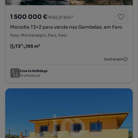
1 500 000 €
7692,31 €/m²
Moradia T3+2 para venda nas Gambelas, em Faro
Faro, Montenegro, Faro, Faro
T3
195 m²
Tipologia
Preço por metro quadrado
Destacado
Live in Holidays
Profissional