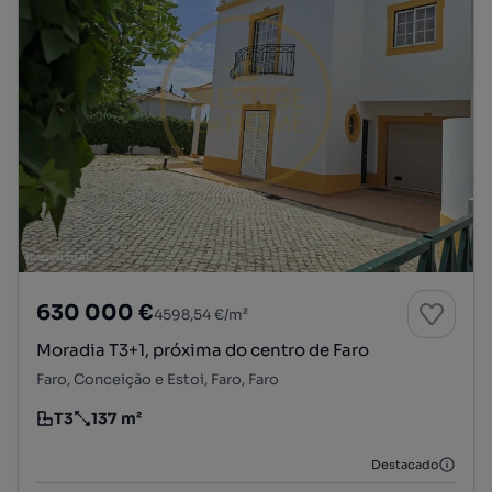
630 000 €
4598,54 €/m²
Moradia T3+1, próxima do centro de Faro
Faro, Conceição e Estoi, Faro, Faro
T3
137 m²
Tipologia
Preço por metro quadrado
Destacado