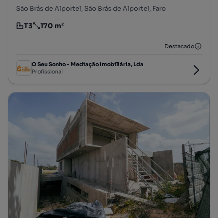
São Brás de Alportel, São Brás de Alportel, Faro
T3
170 m²
Tipologia
Preço por metro quadrado
Destacado
O Seu Sonho - Mediação Imobiliária, Lda
Profissional