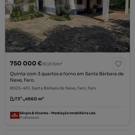
750 000 €
151,21 €/m²
Quinta com 3 quartos e forno em Santa Bárbara de
Nexe, Faro.
8005-401, Santa Bárbara de Nexe, Faro, Faro
T3
4960 m²
Tipologia
Preço por metro quadrado
Sérgio & Vicente - Mediação Imobiliária Lda
Profissional