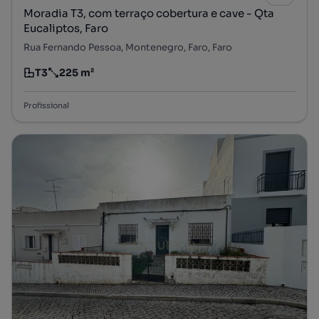
Moradia T3, com terraço cobertura e cave - Qta
Eucaliptos, Faro
Rua Fernando Pessoa, Montenegro, Faro, Faro
T3
225 m²
Tipologia
Preço por metro quadrado
Profissional