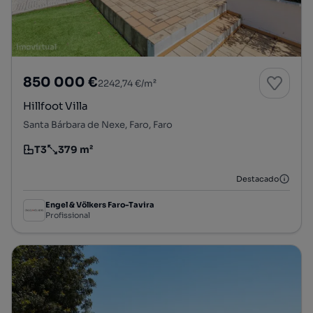
850 000 €
2242,74 €/m²
Hillfoot Villa
Santa Bárbara de Nexe, Faro, Faro
T3
379 m²
Tipologia
Preço por metro quadrado
Destacado
Engel & Völkers Faro-Tavira
Profissional