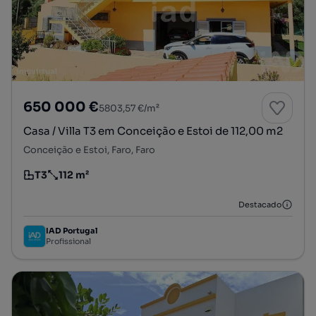
650 000 €
5803,57 €/m²
Casa / Villa T3 em Conceição e Estoi de 112,00 m2
Conceição e Estoi, Faro, Faro
T3
112 m²
Tipologia
Preço por metro quadrado
Destacado
IAD Portugal
Profissional