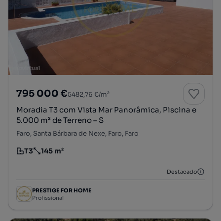
795 000 €
5482,76 €/m²
Moradia T3 com Vista Mar Panorâmica, Piscina e
5.000 m² de Terreno – S
Faro, Santa Bárbara de Nexe, Faro, Faro
T3
145 m²
Tipologia
Preço por metro quadrado
Destacado
PRESTIGE FOR HOME
Profissional