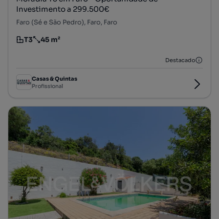
Investimento a 299.500€
Faro (Sé e São Pedro), Faro, Faro
T3
45 m²
Tipologia
Preço por metro quadrado
Destacado
Casas & Quintas
Profissional