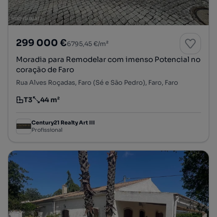
299 000 €
6795,45 €/m²
Moradia para Remodelar com imenso Potencial no
coração de Faro
Rua Alves Roçadas, Faro (Sé e São Pedro), Faro, Faro
T3
44 m²
Tipologia
Preço por metro quadrado
Century21 Realty Art III
Profissional