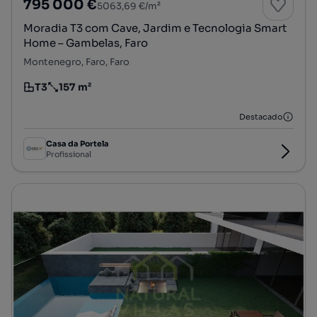
795 000 €
5063,69 €/m²
Moradia T3 com Cave, Jardim e Tecnologia Smart
Home – Gambelas, Faro
Montenegro, Faro, Faro
T3
157 m²
Tipologia
Preço por metro quadrado
Destacado
Casa da Portela
Profissional