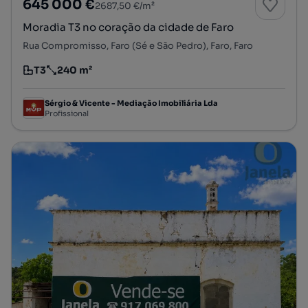
645 000 €
2687,50 €/m²
Moradia T3 no coração da cidade de Faro
Rua Compromisso, Faro (Sé e São Pedro), Faro, Faro
T3
240 m²
Tipologia
Preço por metro quadrado
Sérgio & Vicente - Mediação Imobiliária Lda
Profissional