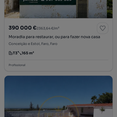
390 000 €
2363,64 €/m²
Moradia para restaurar, ou para fazer nova casa
Conceição e Estoi, Faro, Faro
T3
165 m²
Tipologia
Preço por metro quadrado
Profissional