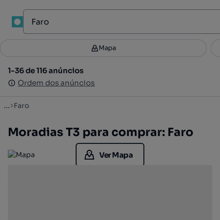
1
Mapa
Mapa
Filtros
Guardar pesquisa
3
1-36 de 116 anúncios
1-36 de 116 anúncios
Ordenar
Ordem dos anúncios
Ordem dos anúncios
...
Faro
Moradias T3 para comprar: Faro
Ver Mapa