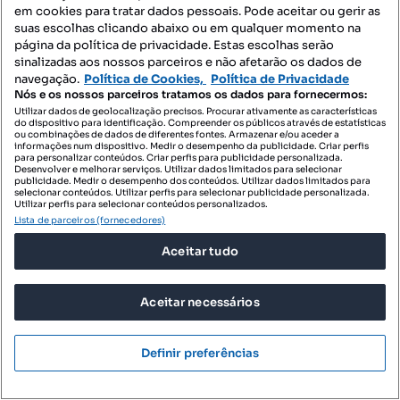
em cookies para tratar dados pessoais. Pode aceitar ou gerir as
Conceição e Estoi, Faro, Faro
suas escolhas clicando abaixo ou em qualquer momento na
página da política de privacidade. Estas escolhas serão
T3
99 m²
Tipologia
Preço por metro quadrado
sinalizadas aos nossos parceiros e não afetarão os dados de
navegação.
Política de Cookies,
Política de Privacidade
AlgarveProperty.com
Nós e os nossos parceiros tratamos os dados para fornecermos:
Profissional
Utilizar dados de geolocalização precisos. Procurar ativamente as características
do dispositivo para identificação. Compreender os públicos através de estatísticas
ou combinações de dados de diferentes fontes. Armazenar e/ou aceder a
informações num dispositivo. Medir o desempenho da publicidade. Criar perfis
para personalizar conteúdos. Criar perfis para publicidade personalizada.
Desenvolver e melhorar serviços. Utilizar dados limitados para selecionar
publicidade. Medir o desempenho dos conteúdos. Utilizar dados limitados para
selecionar conteúdos. Utilizar perfis para selecionar publicidade personalizada.
Utilizar perfis para selecionar conteúdos personalizados.
Lista de parceiros (fornecedores)
Aceitar tudo
Aceitar necessários
Definir preferências