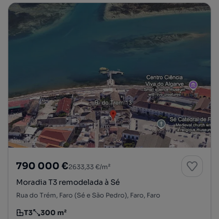
790 000 €
2633,33 €/m²
Moradia T3 remodelada à Sé
Rua do Trém, Faro (Sé e São Pedro), Faro, Faro
T3
300 m²
Tipologia
Preço por metro quadrado