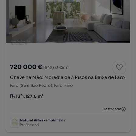
720 000 €
5642,63 €/m²
Chave na Mão: Moradia de 3 Pisos na Baixa de Faro
Faro (Sé e São Pedro), Faro, Faro
T3
127.6 m²
Tipologia
Preço por metro quadrado
Destacado
Natural Villas - imobiliária
Profissional