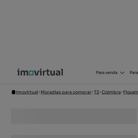
Para venda
Para
Imovirtual
Moradias para comprar
T3
Coimbra
Figuei