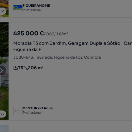
FIGUEIRAHOME
Profissional
/
12
425 000 €
2063,11 €/m²
Moradia T3 com Jardim, Garagem Dupla e Sótão | Carr
Figueira da F
3080-843, Tavarede, Figueira da Foz, Coimbra
T3
206 m²
Tipologia
Preço por metro quadrado
CENTURY21 Aqua
Profissional
53