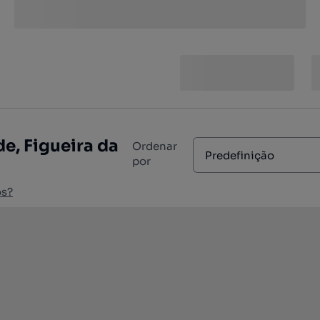
e, Figueira da
Ordenar
Predefinição
por
os?