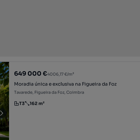
649 000 €
4006,17 €/m²
Moradia única e exclusiva na Figueira da Foz
Tavarede, Figueira da Foz, Coimbra
T3
162 m²
Tipologia
Preço por metro quadrado