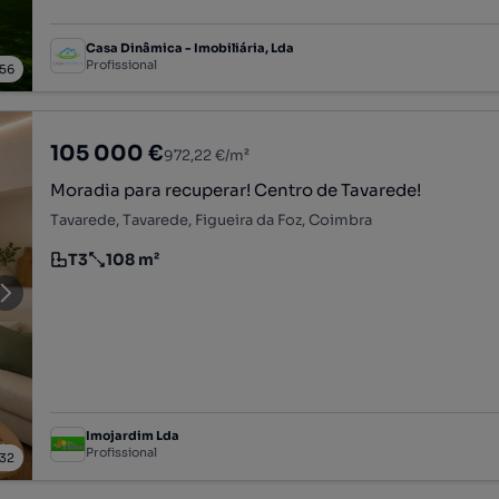
Casa Dinâmica - Imobiliária, Lda
Profissional
56
105 000 €
972,22 €/m²
Moradia para recuperar! Centro de Tavarede!
Tavarede, Tavarede, Figueira da Foz, Coimbra
T3
108 m²
Tipologia
Preço por metro quadrado
Imojardim Lda
Profissional
32