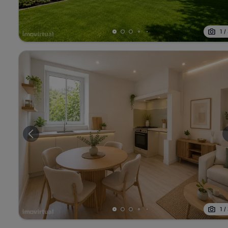
1
/
1
/