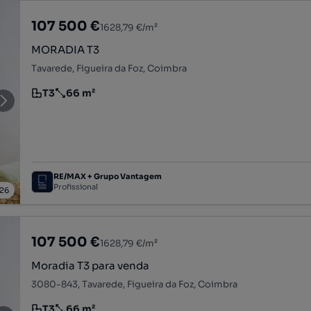
107 500 €
1628,79 €/m²
MORADIA T3
Tavarede, Figueira da Foz, Coimbra
T3
66 m²
Tipologia
Preço por metro quadrado
RE/MAX + Grupo Vantagem
Profissional
26
107 500 €
1628,79 €/m²
Moradia T3 para venda
3080-843, Tavarede, Figueira da Foz, Coimbra
T3
66 m²