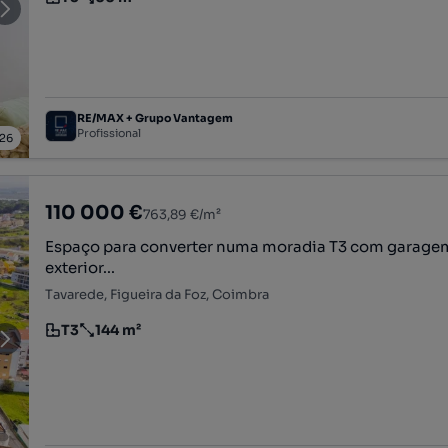
Tipologia
Preço por metro quadrado
RE/MAX + Grupo Vantagem
Profissional
26
110 000 €
763,89 €/m²
Espaço para converter numa moradia T3 com garage
exterior...
Tavarede, Figueira da Foz, Coimbra
T3
144 m²
Tipologia
Preço por metro quadrado