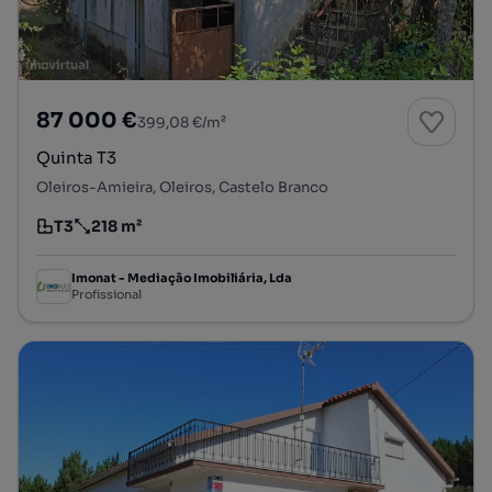
87 000 €
399,08 €/m²
Quinta T3
Oleiros-Amieira, Oleiros, Castelo Branco
T3
218 m²
Tipologia
Preço por metro quadrado
Imonat - Mediação Imobiliária, Lda
Profissional