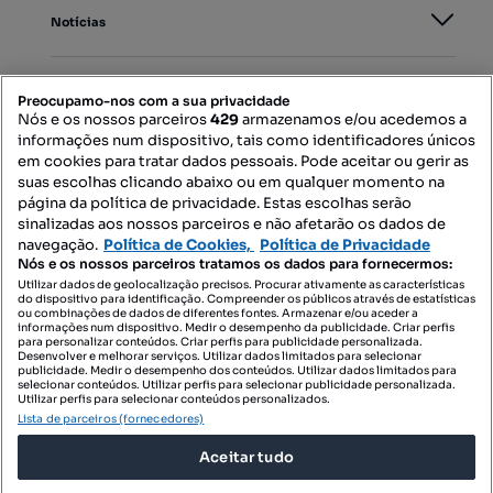
Notícias
PORTAIS
Preocupamo-nos com a sua privacidade
Nós e os nossos parceiros
429
armazenamos e/ou acedemos a
informações num dispositivo, tais como identificadores únicos
Mapa do Site
em cookies para tratar dados pessoais. Pode aceitar ou gerir as
suas escolhas clicando abaixo ou em qualquer momento na
página da política de privacidade. Estas escolhas serão
sinalizadas aos nossos parceiros e não afetarão os dados de
Contacte-nos
navegação.
Política de Cookies,
Política de Privacidade
Nós e os nossos parceiros tratamos os dados para fornecermos:
Utilizar dados de geolocalização precisos. Procurar ativamente as características
do dispositivo para identificação. Compreender os públicos através de estatísticas
SIGA-NOS:
ou combinações de dados de diferentes fontes. Armazenar e/ou aceder a
informações num dispositivo. Medir o desempenho da publicidade. Criar perfis
para personalizar conteúdos. Criar perfis para publicidade personalizada.
Desenvolver e melhorar serviços. Utilizar dados limitados para selecionar
publicidade. Medir o desempenho dos conteúdos. Utilizar dados limitados para
selecionar conteúdos. Utilizar perfis para selecionar publicidade personalizada.
DESCARREGAR NA:
Utilizar perfis para selecionar conteúdos personalizados.
Lista de parceiros (fornecedores)
Aceitar tudo