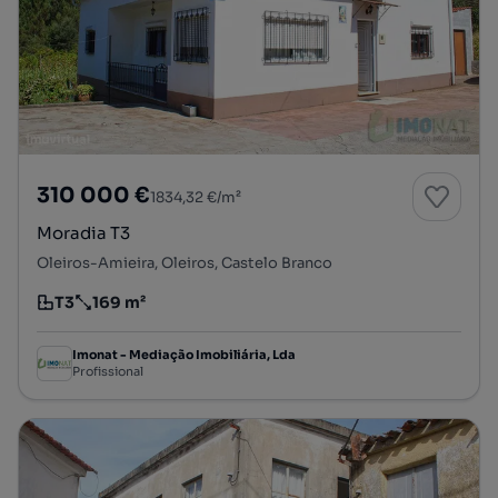
310 000 €
1834,32 €/m²
Moradia T3
Oleiros-Amieira, Oleiros, Castelo Branco
T3
169 m²
Tipologia
Preço por metro quadrado
Imonat - Mediação Imobiliária, Lda
Profissional