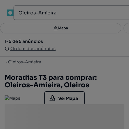
1
Mapa
Mapa
Filtros
Guardar pesquisa
3
1-5 de 5 anúncios
1-5 de 5 anúncios
Ordenar
Ordem dos anúncios
Ordem dos anúncios
...
Oleiros-Amieira
Moradias T3 para comprar:
Oleiros-Amieira, Oleiros
Ver Mapa