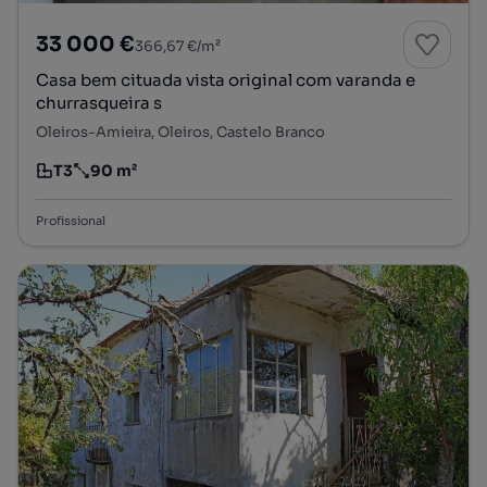
33 000 €
366,67 €/m²
Casa bem cituada vista original com varanda e
churrasqueira s
Oleiros-Amieira, Oleiros, Castelo Branco
T3
90 m²
Tipologia
Preço por metro quadrado
Profissional