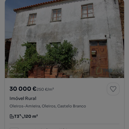
30 000 €
250 €/m²
Imóvel Rural
Oleiros-Amieira, Oleiros, Castelo Branco
T3
120 m²
Tipologia
Preço por metro quadrado