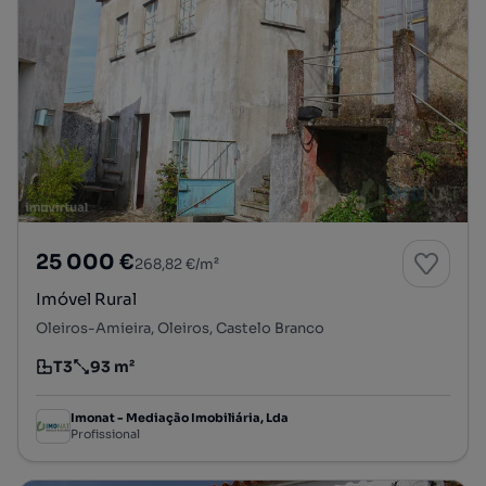
25 000 €
268,82 €/m²
Imóvel Rural
Oleiros-Amieira, Oleiros, Castelo Branco
T3
93 m²
Tipologia
Preço por metro quadrado
Imonat - Mediação Imobiliária, Lda
Profissional