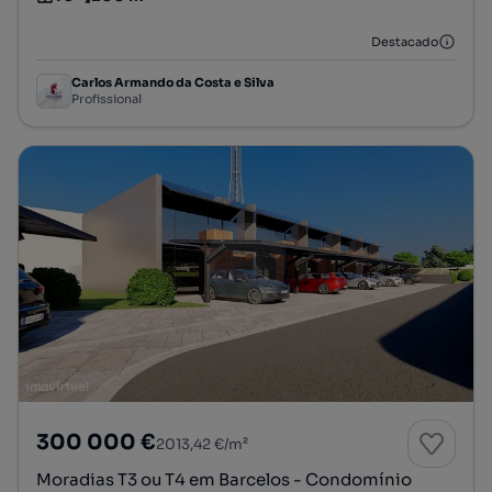
Tipologia
Preço por metro quadrado
Destacado
Carlos Armando da Costa e Silva
Profissional
300 000 €
2013,42 €/m²
Moradias T3 ou T4 em Barcelos - Condomínio