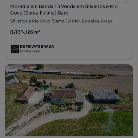
Moradia em Banda T3 Venda em Silveiros e Rio
Covo (Santa Eulália),Barc
Silveiros e Rio Covo (Santa Eulália), Barcelos, Braga
T3
126 m²
Tipologia
Preço por metro quadrado
DS PRIVATE BRAGA
Profissional