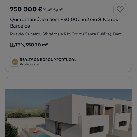
750 000 €
21,43 €/m²
Quinta Temática com +30.000 m2 em Silveiros –
Barcelos
Rua do Outeiro, Silveiros e Rio Covo (Santa Eulália), Barcelos, Braga
T3
35000 m²
Tipologia
Preço por metro quadrado
REALTY ONE GROUP PORTUGAL
Profissional