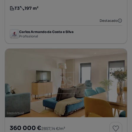
T3
197 m²
Tipologia
Preço por metro quadrado
Destacado
Carlos Armando da Costa e Silva
Profissional
360 000 €
2857,14 €/m²