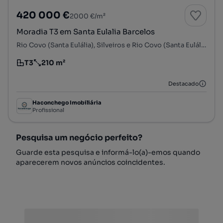
420 000 €
2000 €/m²
Moradia T3 em Santa Eulalia Barcelos
Rio Covo (Santa Eulália), Silveiros e Rio Covo (Santa Eulália), Barcelos, Braga
T3
210 m²
Tipologia
Preço por metro quadrado
Destacado
Haconchego Imobiliária
Profissional
Pesquisa um negócio perfeito?
Guarde esta pesquisa e informá-lo(a)-emos quando
aparecerem novos anúncios coincidentes.