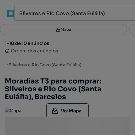
1
Mapa
Mapa
Filtros
Guardar pesquisa
3
1-10 de 10 anúncios
1-10 de 10 anúncios
Ordenar
Ordem dos anúncios
Ordem dos anúncios
...
Silveiros e Rio Covo (Santa Eulália)
Moradias T3 para comprar:
Silveiros e Rio Covo (Santa
Eulália), Barcelos
Ver Mapa