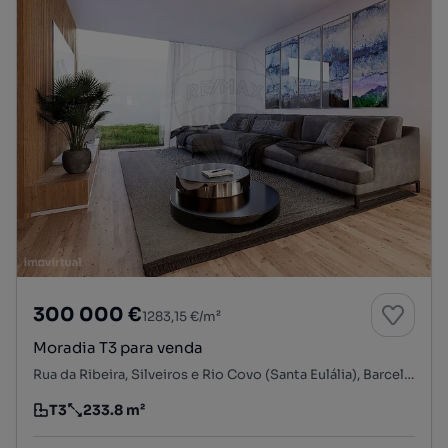
300 000 €
1283,15 €/m²
Moradia T3 para venda
Rua da Ribeira, Silveiros e Rio Covo (Santa Eulália), Barcelos, Braga
T3
233.8 m²
Tipologia
Preço por metro quadrado