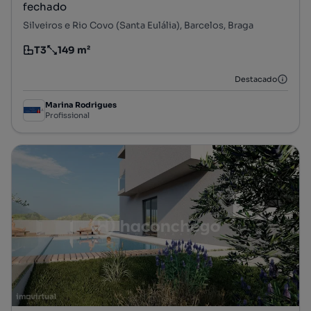
fechado
Silveiros e Rio Covo (Santa Eulália), Barcelos, Braga
T3
149 m²
Tipologia
Preço por metro quadrado
Destacado
Marina Rodrigues
Profissional