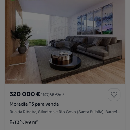
320 000 €
2147,65 €/m²
Moradia T3 para venda
Rua da Ribeira, Silveiros e Rio Covo (Santa Eulália), Barcelos, Braga
T3
149 m²
Tipologia
Preço por metro quadrado