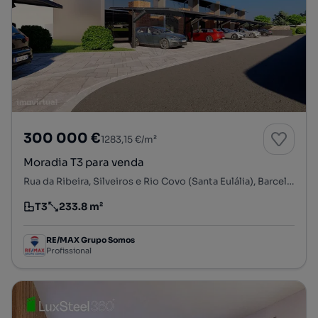
300 000 €
1283,15 €/m²
Moradia T3 para venda
Rua da Ribeira, Silveiros e Rio Covo (Santa Eulália), Barcelos, Braga
T3
233.8 m²
Tipologia
Preço por metro quadrado
RE/MAX Grupo Somos
Profissional