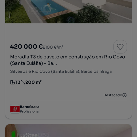
420 000 €
2100 €/m²
Moradia T3 de gaveto em construção em Rio Covo
(Santa Eulália) - Ba...
Silveiros e Rio Covo (Santa Eulália), Barcelos, Braga
T3
200 m²
Tipologia
Preço por metro quadrado
Destacado
Barcelcasa
Profissional