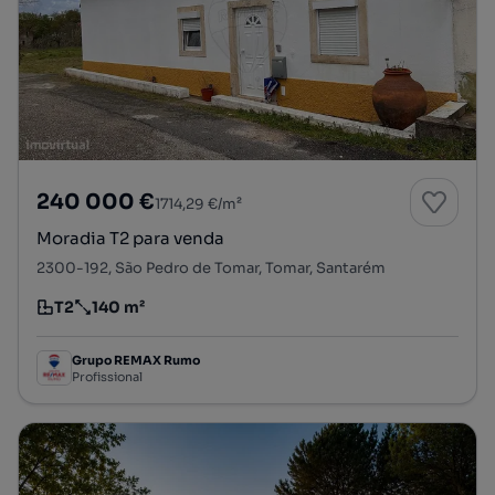
240 000 €
1714,29 €/m²
Moradia T2 para venda
2300-192, São Pedro de Tomar, Tomar, Santarém
T2
140 m²
Tipologia
Preço por metro quadrado
Grupo REMAX Rumo
Profissional