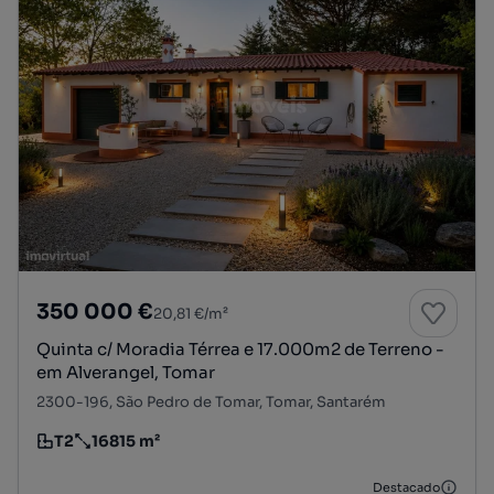
350 000 €
20,81 €/m²
Quinta c/ Moradia Térrea e 17.000m2 de Terreno -
em Alverangel, Tomar
2300-196, São Pedro de Tomar, Tomar, Santarém
T2
16815 m²
Tipologia
Preço por metro quadrado
Destacado