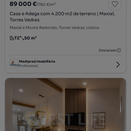
89 000 €
1780 €/m²
Casa e Adega com 4.200 m2 de terreno | Maxial,
Torres Vedras
Maxial e Monte Redondo, Torres Vedras, Lisboa
T2
50 m²
Tipologia
Preço por metro quadrado
Destacado
Medipred Imobiliária
Profissional