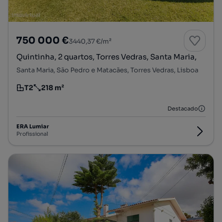
750 000 €
3440,37 €/m²
Quintinha, 2 quartos, Torres Vedras, Santa Maria,
Santa Maria, São Pedro e Matacães, Torres Vedras, Lisboa
T2
218 m²
Tipologia
Preço por metro quadrado
Destacado
ERA Lumiar
Profissional