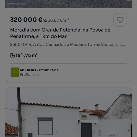
320 000 €
4266,67 €/m²
Moradia com Grande Potencial na Póvoa de
Penafirme, a 1 km do Mar
2560-046, A dos Cunhados e Maceira, Torres Vedras, Lisboa
T2
75 m²
Tipologia
Preço por metro quadrado
MilCasas - Imobiliária
Profissional