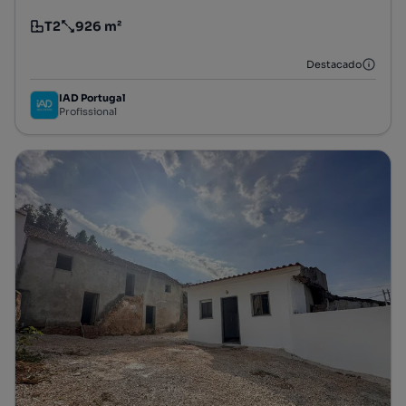
T2
926 m²
Tipologia
Preço por metro quadrado
Destacado
IAD Portugal
Profissional