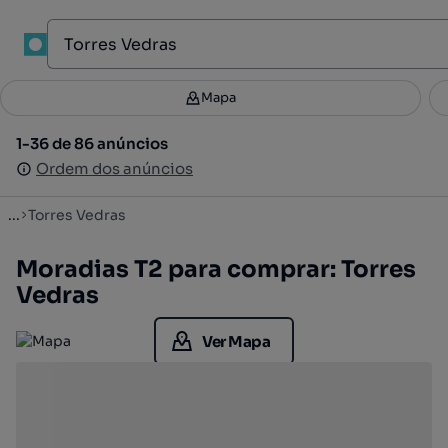
1
Mapa
Mapa
Filtros
Guardar pesquisa
3
1-36 de 86 anúncios
1-36 de 86 anúncios
Ordenar
Ordem dos anúncios
Ordem dos anúncios
...
Torres Vedras
Moradias T2 para comprar: Torres
Vedras
Ver Mapa