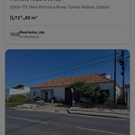
2565-171, Dois Portos e Runa, Torres Vedras, Lisboa
T2
83 m²
Tipologia
Preço por metro quadrado
Reoriente, Lda
Profissional