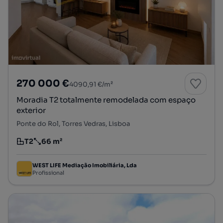
270 000 €
4090,91 €/m²
Moradia T2 totalmente remodelada com espaço
exterior
Ponte do Rol, Torres Vedras, Lisboa
T2
66 m²
Tipologia
Preço por metro quadrado
WEST LIFE Mediação Imobiliária, Lda
Profissional