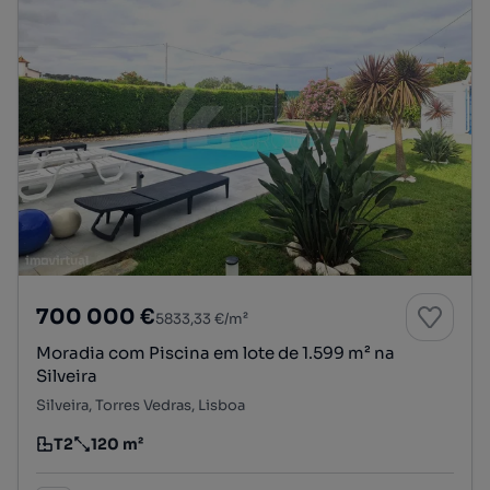
700 000 €
5833,33 €/m²
Moradia com Piscina em lote de 1.599 m² na
Silveira
Silveira, Torres Vedras, Lisboa
T2
120 m²
Tipologia
Preço por metro quadrado