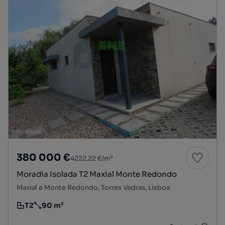
380 000 €
4222,22 €/m²
Moradia Isolada T2 Maxial Monte Redondo
Maxial e Monte Redondo, Torres Vedras, Lisboa
T2
90 m²
Tipologia
Preço por metro quadrado