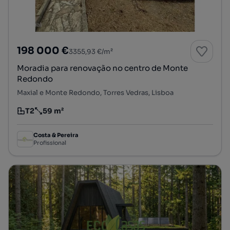
198 000 €
3355,93 €/m²
Moradia para renovação no centro de Monte
Redondo
Maxial e Monte Redondo, Torres Vedras, Lisboa
T2
59 m²
Tipologia
Preço por metro quadrado
Costa & Pereira
Profissional