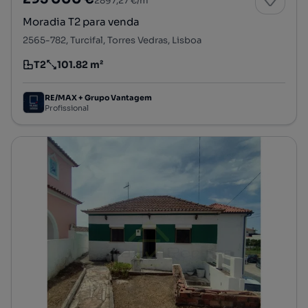
2897,27 €/m²
Moradia T2 para venda
2565-782, Turcifal, Torres Vedras, Lisboa
T2
101.82 m²
Tipologia
Preço por metro quadrado
RE/MAX + Grupo Vantagem
Profissional