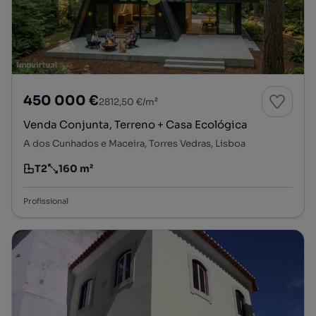
450 000 €
2812,50 €/m²
Venda Conjunta, Terreno + Casa Ecológica
A dos Cunhados e Maceira, Torres Vedras, Lisboa
T2
160 m²
Tipologia
Preço por metro quadrado
Profissional