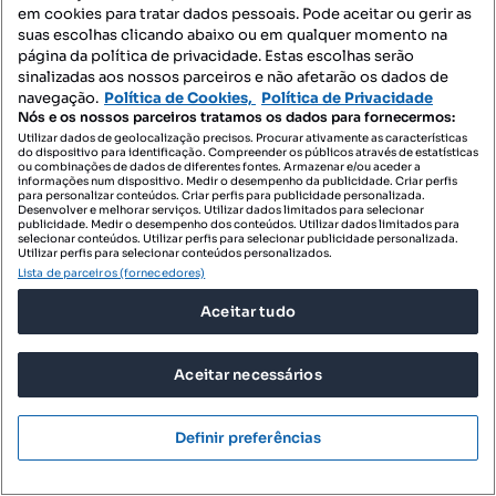
em cookies para tratar dados pessoais. Pode aceitar ou gerir as
suas escolhas clicando abaixo ou em qualquer momento na
página da política de privacidade. Estas escolhas serão
sinalizadas aos nossos parceiros e não afetarão os dados de
navegação.
Política de Cookies,
Política de Privacidade
Nós e os nossos parceiros tratamos os dados para fornecermos:
Utilizar dados de geolocalização precisos. Procurar ativamente as características
do dispositivo para identificação. Compreender os públicos através de estatísticas
ou combinações de dados de diferentes fontes. Armazenar e/ou aceder a
informações num dispositivo. Medir o desempenho da publicidade. Criar perfis
para personalizar conteúdos. Criar perfis para publicidade personalizada.
Desenvolver e melhorar serviços. Utilizar dados limitados para selecionar
publicidade. Medir o desempenho dos conteúdos. Utilizar dados limitados para
415 000 €
selecionar conteúdos. Utilizar perfis para selecionar publicidade personalizada.
5684,93 €/m²
Utilizar perfis para selecionar conteúdos personalizados.
Lista de parceiros (fornecedores)
Quintinha c/Moradia T2, Anexos | lote 1.945,80 m² |
S. Pedro Cadeira
Aceitar tudo
2560-193, São Pedro da Cadeira, Torres Vedras, Lisboa
T2
73 m²
Aceitar necessários
Tipologia
Preço por metro quadrado
MilCasas - Imobiliária
Definir preferências
Profissional