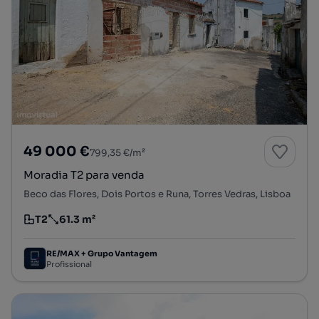
49 000 €
799,35 €/m²
Moradia T2 para venda
Beco das Flores, Dois Portos e Runa, Torres Vedras, Lisboa
T2
61.3 m²
Tipologia
Preço por metro quadrado
RE/MAX + Grupo Vantagem
Profissional