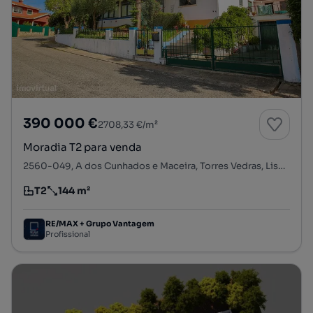
390 000 €
2708,33 €/m²
Moradia T2 para venda
2560-049, A dos Cunhados e Maceira, Torres Vedras, Lisboa
T2
144 m²
Tipologia
Preço por metro quadrado
RE/MAX + Grupo Vantagem
Profissional