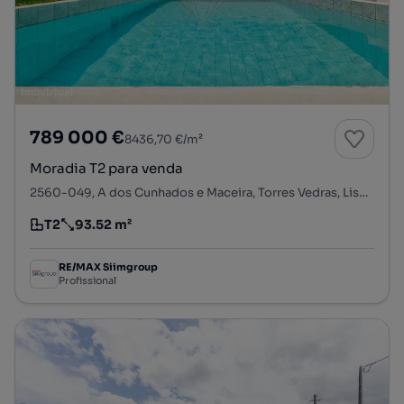
789 000 €
8436,70 €/m²
Moradia T2 para venda
2560-049, A dos Cunhados e Maceira, Torres Vedras, Lisboa
T2
93.52 m²
Tipologia
Preço por metro quadrado
RE/MAX Siimgroup
Profissional