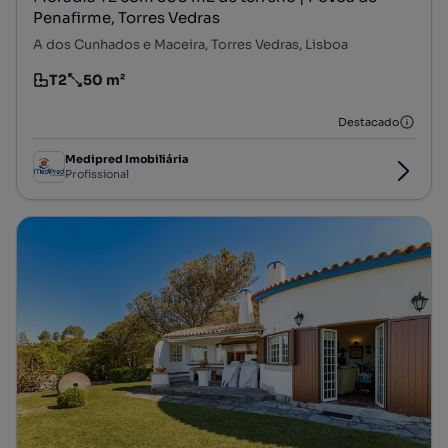
Penafirme, Torres Vedras
A dos Cunhados e Maceira, Torres Vedras, Lisboa
T2
50 m²
Tipologia
Preço por metro quadrado
Destacado
Medipred Imobiliária
Profissional