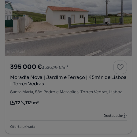
395 000 €
3526,79 €/m²
Moradia Nova | Jardim e Terraço | 45min de Lisboa
| Torres Vedras
Santa Maria, São Pedro e Matacães, Torres Vedras, Lisboa
T2
112 m²
Tipologia
Preço por metro quadrado
Destacado
Oferta privada