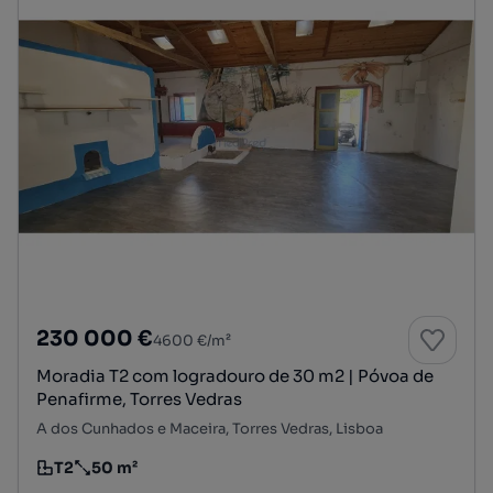
230 000 €
4600 €/m²
Moradia T2 com logradouro de 30 m2 | Póvoa de
Penafirme, Torres Vedras
A dos Cunhados e Maceira, Torres Vedras, Lisboa
T2
50 m²
Tipologia
Preço por metro quadrado