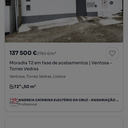
137 500 €
2750 €/m²
Moradia T2 em fase de acabamentos | Ventosa -
Torres Vedras
Ventosa, Torres Vedras, Lisboa
T2
50 m²
Tipologia
Preço por metro quadrado
ANDREIA CATARINA ELEUTÉRIO DA CRUZ - ANGARIAÇÃO IMOBILIÁRIA, SOCIEDADE UNIPESSOAL LIMITADA
Profissional