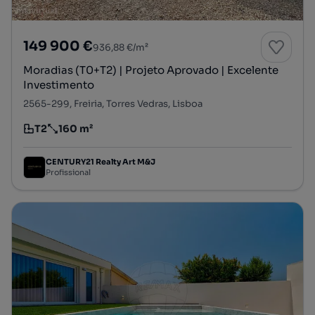
149 900 €
936,88 €/m²
Moradias (T0+T2) | Projeto Aprovado | Excelente
Investimento
2565-299, Freiria, Torres Vedras, Lisboa
T2
160 m²
Tipologia
Preço por metro quadrado
CENTURY21 Realty Art M&J
Profissional