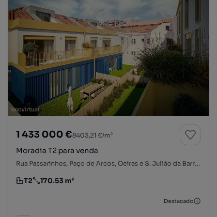
1 433 000 €
8403,21 €/m²
Moradia T2 para venda
Rua Passarinhos, Paço de Arcos, Oeiras e S. Julião da Barra, Paço de Arcos e Caxias, Oeiras, Lisboa
T2
170.53 m²
Tipologia
Preço por metro quadrado
Destacado