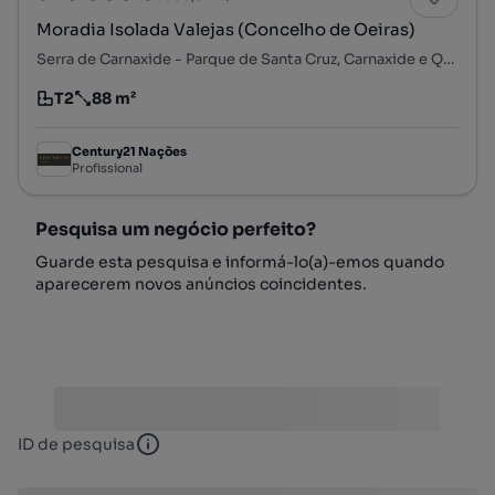
Moradia Isolada Valejas (Concelho de Oeiras)
Serra de Carnaxide - Parque de Santa Cruz, Carnaxide e Queijas, Oeiras, Lisboa
T2
88 m²
Tipologia
Preço por metro quadrado
Century21 Nações
Profissional
Pesquisa um negócio perfeito?
Guarde esta pesquisa e informá-lo(a)-emos quando
aparecerem novos anúncios coincidentes.
ID de pesquisa
ID de pesquisa