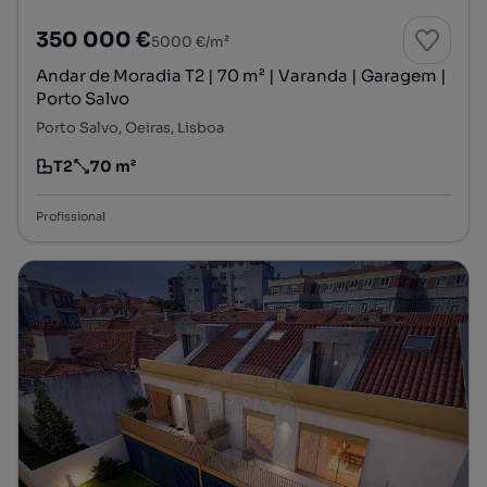
350 000 €
5000 €/m²
Andar de Moradia T2 | 70 m² | Varanda | Garagem |
Porto Salvo
Porto Salvo, Oeiras, Lisboa
T2
70 m²
Tipologia
Preço por metro quadrado
Profissional