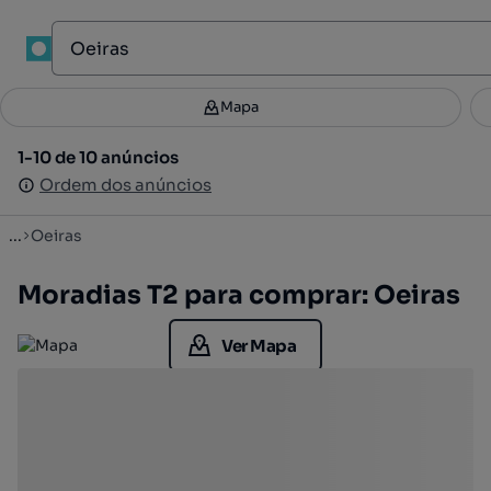
1
Mapa
Mapa
Filtros
Guardar pesquisa
3
1-10 de 10 anúncios
1-10 de 10 anúncios
Ordenar
Ordem dos anúncios
Ordem dos anúncios
...
Oeiras
Moradias T2 para comprar: Oeiras
Ver Mapa