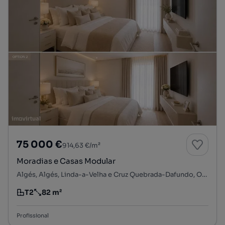
75 000 €
914,63 €/m²
Moradias e Casas Modular
Algés, Algés, Linda-a-Velha e Cruz Quebrada-Dafundo, Oeiras, Lisboa
T2
82 m²
Tipologia
Preço por metro quadrado
Profissional