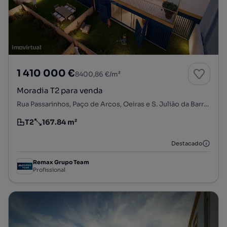
1 410 000 €
8400,86 €/m²
Moradia T2 para venda
Rua Passarinhos, Paço de Arcos, Oeiras e S. Julião da Barra, Paço de Arcos e Caxias, Oeiras, Lisboa
T2
167.84 m²
Tipologia
Preço por metro quadrado
Destacado
Remax Grupo Team
Profissional