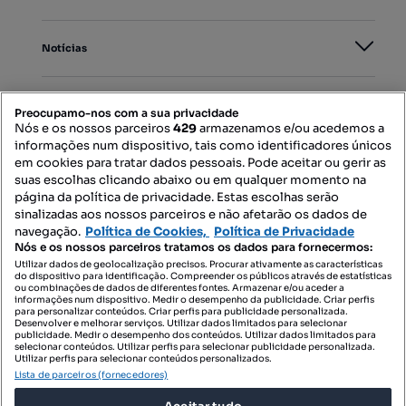
Notícias
PORTAIS
Preocupamo-nos com a sua privacidade
Nós e os nossos parceiros
429
armazenamos e/ou acedemos a
informações num dispositivo, tais como identificadores únicos
Mapa do Site
em cookies para tratar dados pessoais. Pode aceitar ou gerir as
suas escolhas clicando abaixo ou em qualquer momento na
página da política de privacidade. Estas escolhas serão
sinalizadas aos nossos parceiros e não afetarão os dados de
Contacte-nos
navegação.
Política de Cookies,
Política de Privacidade
Nós e os nossos parceiros tratamos os dados para fornecermos:
Utilizar dados de geolocalização precisos. Procurar ativamente as características
do dispositivo para identificação. Compreender os públicos através de estatísticas
SIGA-NOS:
ou combinações de dados de diferentes fontes. Armazenar e/ou aceder a
informações num dispositivo. Medir o desempenho da publicidade. Criar perfis
para personalizar conteúdos. Criar perfis para publicidade personalizada.
Desenvolver e melhorar serviços. Utilizar dados limitados para selecionar
publicidade. Medir o desempenho dos conteúdos. Utilizar dados limitados para
selecionar conteúdos. Utilizar perfis para selecionar publicidade personalizada.
DESCARREGAR NA:
Utilizar perfis para selecionar conteúdos personalizados.
Lista de parceiros (fornecedores)