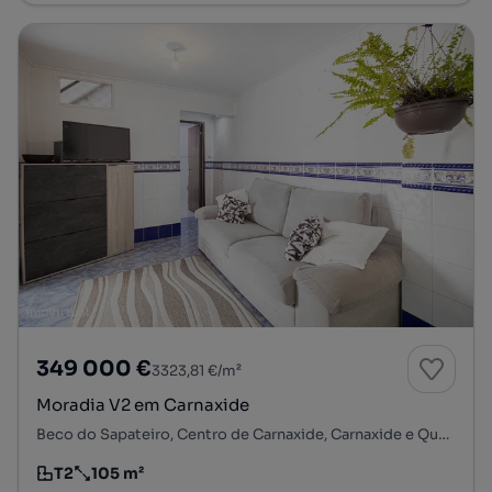
349 000 €
3323,81 €/m²
Moradia V2 em Carnaxide
Beco do Sapateiro, Centro de Carnaxide, Carnaxide e Queijas, Oeiras, Lisboa
T2
105 m²
Tipologia
Preço por metro quadrado