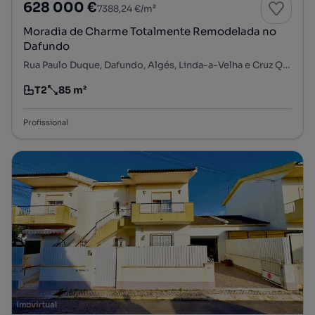
628 000 €
7388,24 €/m²
Moradia de Charme Totalmente Remodelada no
Dafundo
Rua Paulo Duque, Dafundo, Algés, Linda-a-Velha e Cruz Quebrada-Dafundo, Oeiras, Lisboa
T2
85 m²
Tipologia
Preço por metro quadrado
Profissional