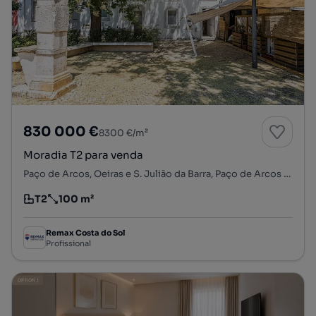
830 000 €
8300 €/m²
Moradia T2 para venda
Paço de Arcos, Oeiras e S. Julião da Barra, Paço de Arcos e Caxias, Oeiras, Lisboa
T2
100 m²
Tipologia
Preço por metro quadrado
Remax Costa do Sol
Profissional