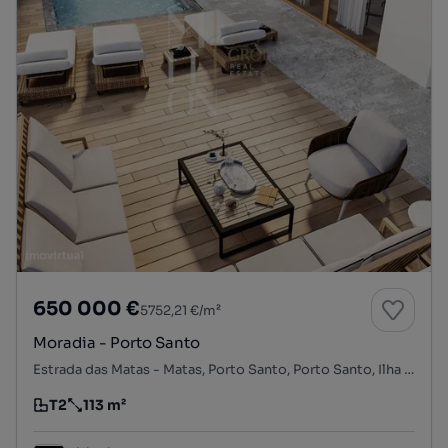
650 000 €
5752,21 €/m²
Moradia - Porto Santo
Estrada das Matas - Matas, Porto Santo, Porto Santo, Ilha de Porto Santo
T2
113 m²
Tipologia
Preço por metro quadrado