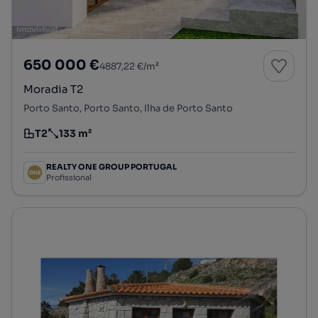
650 000 €
4887,22 €/m²
Moradia T2
Porto Santo, Porto Santo, Ilha de Porto Santo
T2
133 m²
Tipologia
Preço por metro quadrado
REALTY ONE GROUP PORTUGAL
Profissional