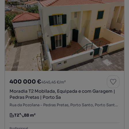
400 000 €
4545,45 €/m²
Moradia T2 Mobilada, Equipada e com Garagem |
Pedras Pretas | Porto Sa
Rua da Pozolana - Pedras Pretas, Porto Santo, Porto Santo, Ilha de Porto Santo
T2
88 m²
Tipologia
Preço por metro quadrado
Profissional