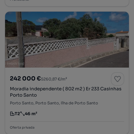
242 000 €
5260,87 €/m²
Moradia independente ( 802 m2 ) Er 233 Casinhas
Porto Santo
Porto Santo, Porto Santo, Ilha de Porto Santo
T2
46 m²
Tipologia
Preço por metro quadrado
Oferta privada