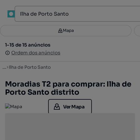
Mapa
Mapa
Filtros
Guardar pesquisa
3
1-15 de 15 anúncios
1-15 de 15 anúncios
Ordenar
Ordem dos anúncios
Ordem dos anúncios
...
Ilha de Porto Santo
Moradias T2 para comprar: Ilha de
Porto Santo distrito
Ver Mapa