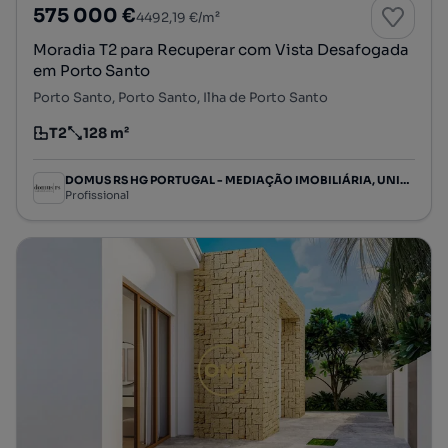
575 000 €
4492,19 €/m²
Moradia T2 para Recuperar com Vista Desafogada
em Porto Santo
Porto Santo, Porto Santo, Ilha de Porto Santo
T2
128 m²
Tipologia
Preço por metro quadrado
DOMUS RS HG PORTUGAL - MEDIAÇÃO IMOBILIÁRIA, UNIPESSOAL LDA
Profissional