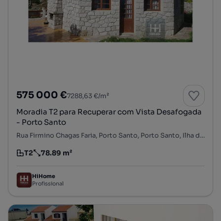
575 000 €
7288,63 €/m²
Moradia T2 para Recuperar com Vista Desafogada
- Porto Santo
Rua Firmino Chagas Faria, Porto Santo, Porto Santo, Ilha de Porto Santo
T2
78.89 m²
Tipologia
Preço por metro quadrado
HiHome
Profissional