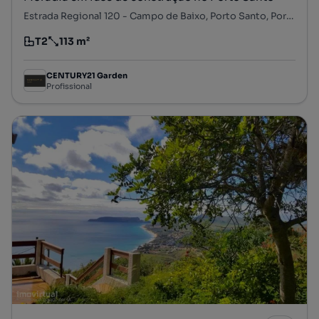
Estrada Regional 120 - Campo de Baixo, Porto Santo, Porto Santo, Ilha de Porto Santo
T2
113 m²
Tipologia
Preço por metro quadrado
CENTURY21 Garden
Profissional