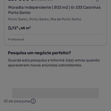
Moradia independente ( 802 m2 ) Er 233 Casinhas
Porto Santo
Porto Santo, Porto Santo, Ilha de Porto Santo
T2
46 m²
Tipologia
Preço por metro quadrado
Profissional
Pesquisa um negócio perfeito?
Guarde esta pesquisa e informá-lo(a)-emos quando
aparecerem novos anúncios coincidentes.
ID de pesquisa
ID de pesquisa