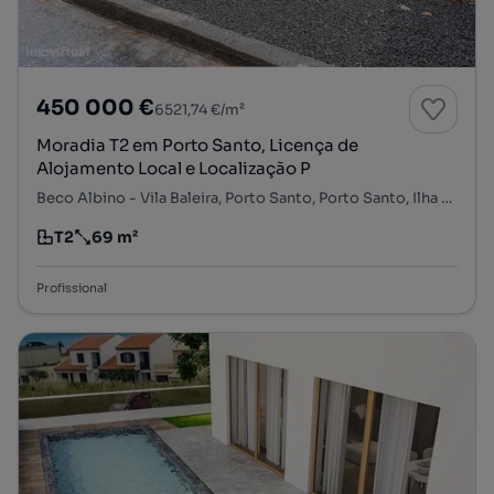
450 000 €
6521,74 €/m²
Moradia T2 em Porto Santo, Licença de
Alojamento Local e Localização P
Beco Albino - Vila Baleira, Porto Santo, Porto Santo, Ilha de Porto Santo
T2
69 m²
Tipologia
Preço por metro quadrado
Profissional