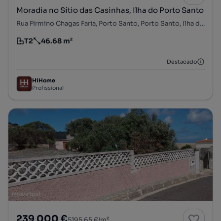
Moradia no Sítio das Casinhas, Ilha do Porto Santo
Rua Firmino Chagas Faria, Porto Santo, Porto Santo, Ilha de Porto Santo
T2
46.68 m²
Tipologia
Preço por metro quadrado
Destacado
HiHome
Profissional
239 000 €
5195,65 €/m²