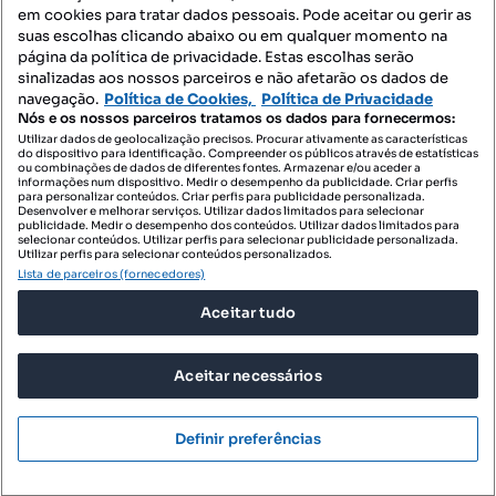
Mapa do Site
em cookies para tratar dados pessoais. Pode aceitar ou gerir as
suas escolhas clicando abaixo ou em qualquer momento na
página da política de privacidade. Estas escolhas serão
sinalizadas aos nossos parceiros e não afetarão os dados de
Contacte-nos
navegação.
Política de Cookies,
Política de Privacidade
Nós e os nossos parceiros tratamos os dados para fornecermos:
Utilizar dados de geolocalização precisos. Procurar ativamente as características
do dispositivo para identificação. Compreender os públicos através de estatísticas
SIGA-NOS:
ou combinações de dados de diferentes fontes. Armazenar e/ou aceder a
informações num dispositivo. Medir o desempenho da publicidade. Criar perfis
para personalizar conteúdos. Criar perfis para publicidade personalizada.
Desenvolver e melhorar serviços. Utilizar dados limitados para selecionar
publicidade. Medir o desempenho dos conteúdos. Utilizar dados limitados para
selecionar conteúdos. Utilizar perfis para selecionar publicidade personalizada.
DESCARREGAR NA:
Utilizar perfis para selecionar conteúdos personalizados.
Lista de parceiros (fornecedores)
Aceitar tudo
Aceitar necessários
© 2026 Imovirtual.com, OLX Portugal, S.A.
TERMOS DE UTILIZAÇÃO
Definir preferências
POLÍTICA DE PRIVACIDADE
CONFIGURAÇÕES DE PRIVACIDADE