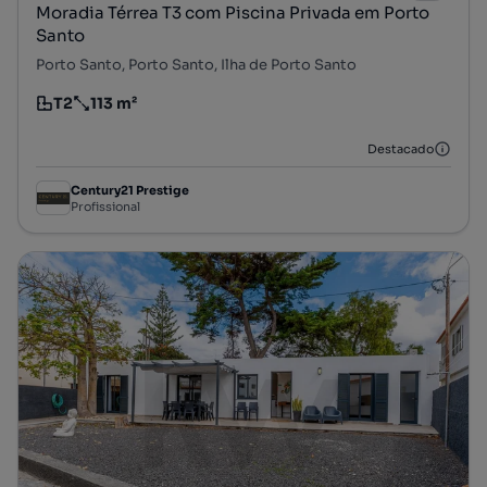
Moradia Térrea T3 com Piscina Privada em Porto
Santo
Porto Santo, Porto Santo, Ilha de Porto Santo
T2
113 m²
Tipologia
Preço por metro quadrado
Destacado
Century21 Prestige
Profissional