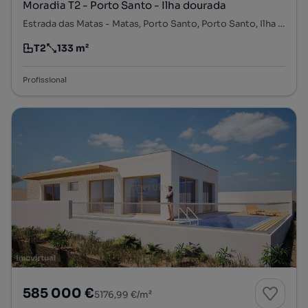
Moradia T2 - Porto Santo - Ilha dourada
Estrada das Matas - Matas, Porto Santo, Porto Santo, Ilha de Porto Santo
T2
133 m²
Tipologia
Preço por metro quadrado
Profissional
585 000 €
5176,99 €/m²