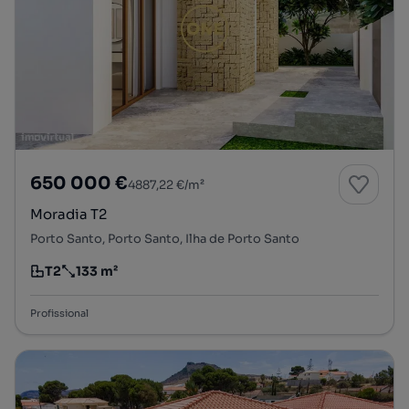
650 000 €
4887,22 €/m²
Moradia T2
Porto Santo, Porto Santo, Ilha de Porto Santo
T2
133 m²
Tipologia
Preço por metro quadrado
Profissional