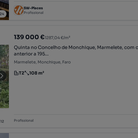
SW-Places
Profissional
24
139 000 €
1287,04 €/m²
Quinta no Concelho de Monchique, Marmelete, com 
anterior a 195...
Marmelete, Monchique, Faro
T2
108 m²
Tipologia
Preço por metro quadrado
Profissional
/
12