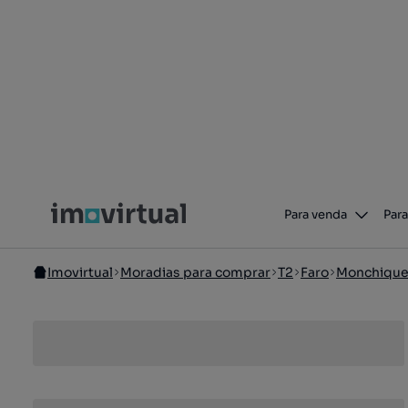
Para venda
Para
Imovirtual
Moradias para comprar
T2
Faro
Monchiqu