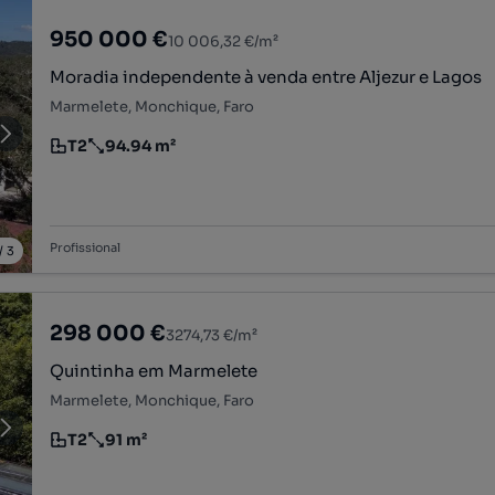
950 000 €
10 006,32 €/m²
Moradia independente à venda entre Aljezur e Lagos
Marmelete, Monchique, Faro
T2
94.94 m²
Tipologia
Preço por metro quadrado
Profissional
/
3
298 000 €
3274,73 €/m²
Quintinha em Marmelete
Marmelete, Monchique, Faro
T2
91 m²
Tipologia
Preço por metro quadrado