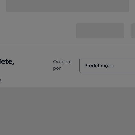
ete,
Ordenar
Predefinição
por
?