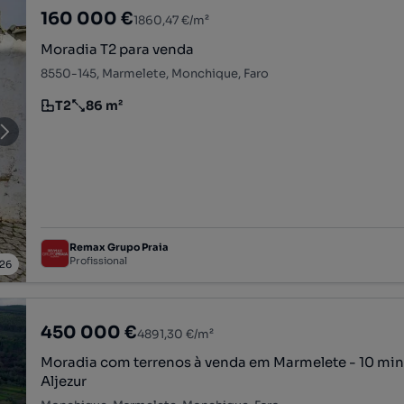
160 000 €
1860,47 €/m²
Moradia T2 para venda
8550-145, Marmelete, Monchique, Faro
T2
86 m²
Tipologia
Preço por metro quadrado
Remax Grupo Praia
Profissional
26
450 000 €
4891,30 €/m²
Moradia com terrenos à venda em Marmelete - 10 minutos de
Aljezur