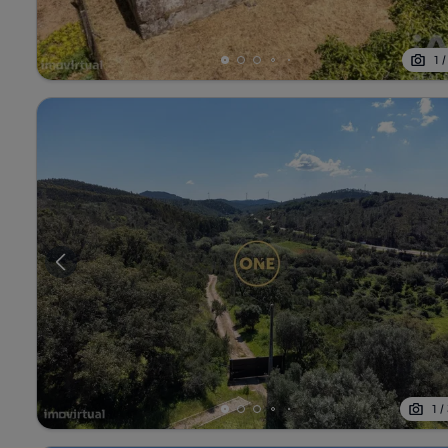
1
1
/