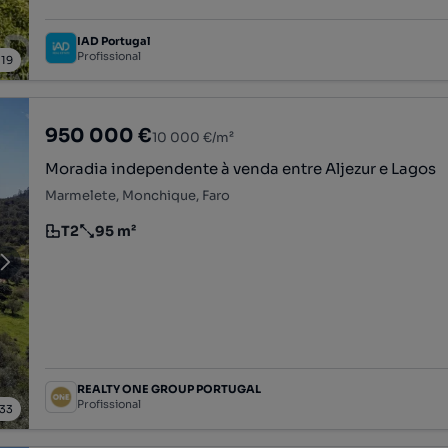
IAD Portugal
Profissional
/
19
950 000 €
10 000 €/m²
Moradia independente à venda entre Aljezur e Lagos
Marmelete, Monchique, Faro
T2
95 m²
Tipologia
Preço por metro quadrado
REALTY ONE GROUP PORTUGAL
Profissional
33