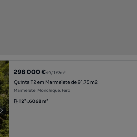
298 000 €
49,11 €/m²
Quinta T2 em Marmelete de 91,75 m2
Marmelete, Monchique, Faro
T2
6068 m²
Tipologia
Preço por metro quadrado