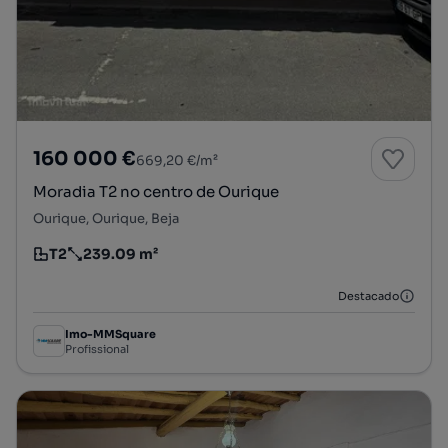
160 000 €
669,20 €/m²
Moradia T2 no centro de Ourique
Ourique, Ourique, Beja
T2
239.09 m²
Tipologia
Preço por metro quadrado
Destacado
Imo-MMSquare
Profissional