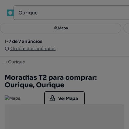
1
Mapa
Mapa
Filtros
Guardar pesquisa
3
1-7 de 7 anúncios
1-7 de 7 anúncios
Ordenar
Ordem dos anúncios
Ordem dos anúncios
...
Ourique
Moradias T2 para comprar:
Ourique, Ourique
Ver Mapa