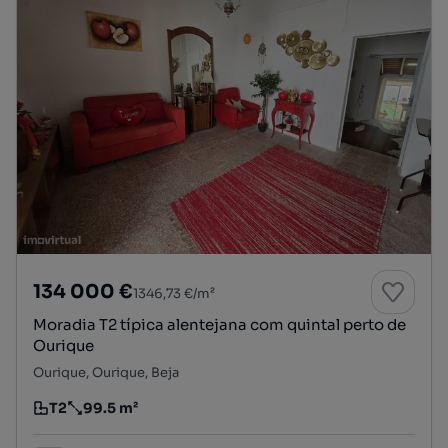
134 000 €
1346,73 €/m²
Moradia T2 típica alentejana com quintal perto de
Ourique
Ourique, Ourique, Beja
T2
99.5 m²
Tipologia
Preço por metro quadrado