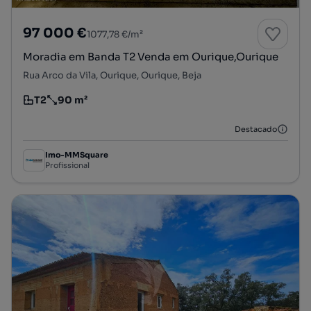
97 000 €
1077,78 €/m²
Moradia em Banda T2 Venda em Ourique,Ourique
Rua Arco da Vila, Ourique, Ourique, Beja
T2
90 m²
Tipologia
Preço por metro quadrado
Destacado
Imo-MMSquare
Profissional