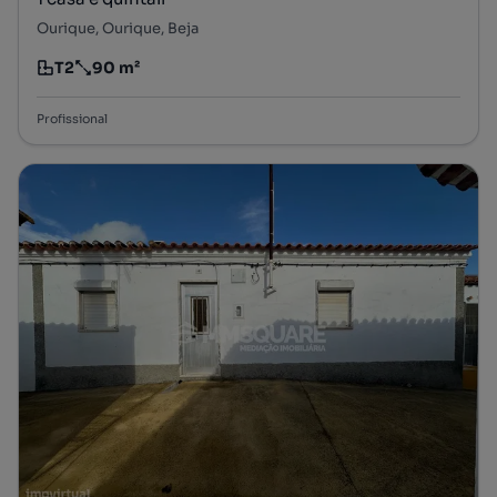
Ourique, Ourique, Beja
T2
90 m²
Tipologia
Preço por metro quadrado
Profissional