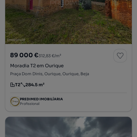
89 000 €
312,83 €/m²
Moradia T2 em Ourique
Praça Dom Dinis, Ourique, Ourique, Beja
T2
284.5 m²
Tipologia
Preço por metro quadrado
PREDIMED IMOBILÍARIA
Profissional