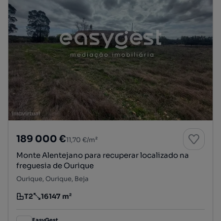
189 000 €
11,70 €/m²
Monte Alentejano para recuperar localizado na
freguesia de Ourique
Ourique, Ourique, Beja
T2
16147 m²
Tipologia
Preço por metro quadrado
EasyGest