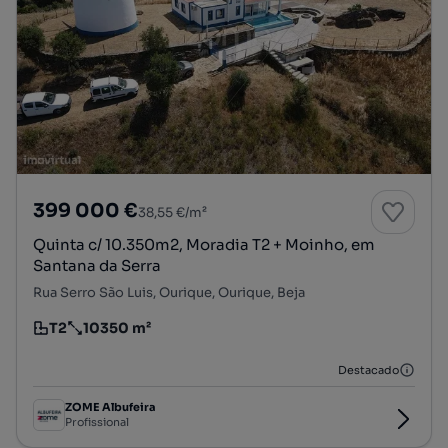
399 000 €
38,55 €/m²
Quinta c/ 10.350m2, Moradia T2 + Moinho, em
Santana da Serra
Rua Serro São Luis, Ourique, Ourique, Beja
T2
10350 m²
Tipologia
Preço por metro quadrado
Destacado
ZOME Albufeira
Profissional