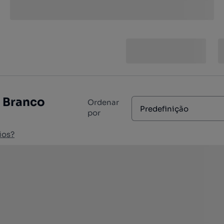
o Branco
Ordenar
Predefinição
por
ios?