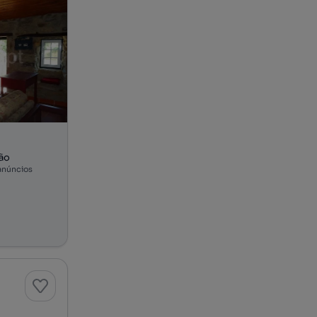
ão
anúncios