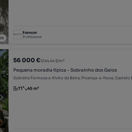
Espaços
Profissional
38
56 000 €
1244,44 €/m²
Pequena moradia típica - Sobrainho dos Gaios
Sobreira Formosa e Alvito da Beira, Proença-a-Nova, Castelo
T1
45 m²
Tipologia
Preço por metro quadrado