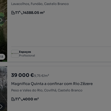
Lavacolhos, Fundão, Castelo Branco
T1
14388.05 m²
Tipologia
Preço por metro quadrado
Espaços
Profissional
/
13
39 000 €
9,75 €/m²
Magnifica Quinta a confinar com Rio Zêzere
Peso e Vales do Rio, Covilhã, Castelo Branco
T1
4000 m²
Tipologia
Preço por metro quadrado