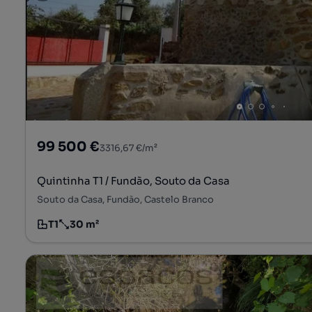
99 500 €
3316,67 €/m²
Quintinha T1 / Fundão, Souto da Casa
Souto da Casa, Fundão, Castelo Branco
T1
30 m²
Tipologia
Preço por metro quadrado