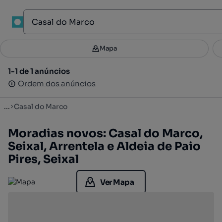
1
Mapa
Mapa
Filtros
Guardar pesquisa
3
1-1 de 1 anúncios
1-1 de 1 anúncios
Ordenar
Ordem dos anúncios
Ordem dos anúncios
...
Casal do Marco
Moradias novos: Casal do Marco,
Seixal, Arrentela e Aldeia de Paio
Pires, Seixal
Ver Mapa