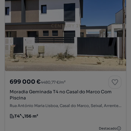
699 000 €
4480,77 €/m²
Moradia Geminada T4 no Casal do Marco Com
Piscina
Rua António Maria Lisboa, Casal do Marco, Seixal, Arrentela e Aldeia de Paio Pires, Seixal, Setúbal
T4
156 m²
Tipologia
Preço por metro quadrado
Destacado