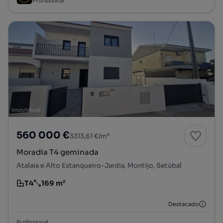
Profissional
560 000 €
3313,61 €/m²
Moradia T4 geminada
Atalaia e Alto Estanqueiro-Jardia, Montijo, Setúbal
T4
169 m²
Tipologia
Preço por metro quadrado
Destacado
Profissional