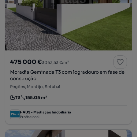
475 000 €
3063,53 €/m²
Moradia Geminada T3 com logradouro em fase de
construção
Pegões, Montijo, Setúbal
T3
155.05 m²
Tipologia
Preço por metro quadrado
HAUS - Mediação Imobiliária
Profissional