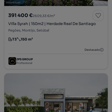
391 400 €
2609,33 €/m²
Villa Syrah | 150m2 | Herdade Real De Santiago
Pegões, Montijo, Setúbal
T3
150 m²
Tipologia
Preço por metro quadrado
Destacado
JPS GROUP
Profissional