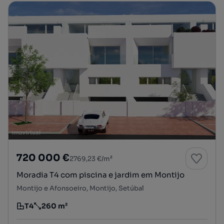
720 000 €
2769,23 €/m²
Moradia T4 com piscina e jardim em Montijo
Montijo e Afonsoeiro, Montijo, Setúbal
T4
260 m²
Tipologia
Preço por metro quadrado