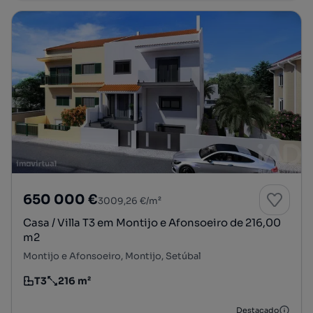
650 000 €
3009,26 €/m²
Casa / Villa T3 em Montijo e Afonsoeiro de 216,00
m2
Montijo e Afonsoeiro, Montijo, Setúbal
T3
216 m²
Tipologia
Preço por metro quadrado
Destacado