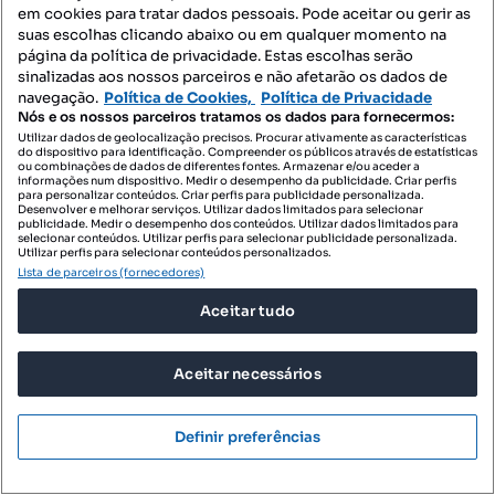
Tipologia
Preço por metro quadrado
em cookies para tratar dados pessoais. Pode aceitar ou gerir as
suas escolhas clicando abaixo ou em qualquer momento na
HAUS - Mediação Imobiliária
página da política de privacidade. Estas escolhas serão
Profissional
sinalizadas aos nossos parceiros e não afetarão os dados de
navegação.
Política de Cookies,
Política de Privacidade
Nós e os nossos parceiros tratamos os dados para fornecermos:
Utilizar dados de geolocalização precisos. Procurar ativamente as características
do dispositivo para identificação. Compreender os públicos através de estatísticas
ou combinações de dados de diferentes fontes. Armazenar e/ou aceder a
informações num dispositivo. Medir o desempenho da publicidade. Criar perfis
para personalizar conteúdos. Criar perfis para publicidade personalizada.
Desenvolver e melhorar serviços. Utilizar dados limitados para selecionar
publicidade. Medir o desempenho dos conteúdos. Utilizar dados limitados para
selecionar conteúdos. Utilizar perfis para selecionar publicidade personalizada.
Utilizar perfis para selecionar conteúdos personalizados.
Lista de parceiros (fornecedores)
Aceitar tudo
Aceitar necessários
Definir preferências
850 000 €
3386,45 €/m²