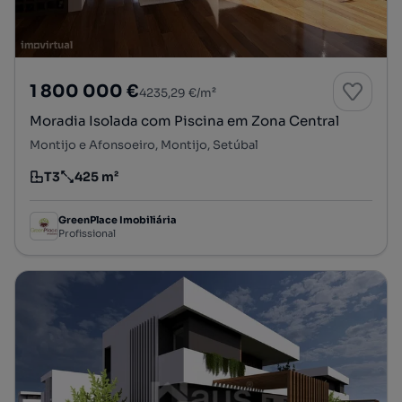
1 800 000 €
4235,29 €/m²
Moradia Isolada com Piscina em Zona Central
Montijo e Afonsoeiro, Montijo, Setúbal
T3
425 m²
Tipologia
Preço por metro quadrado
GreenPlace Imobiliária
Profissional