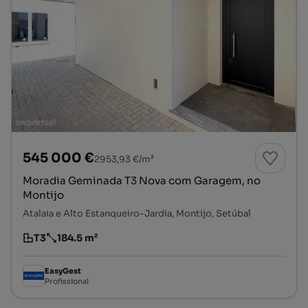
545 000 €
2953,93 €/m²
Moradia Geminada T3 Nova com Garagem, no
Montijo
Atalaia e Alto Estanqueiro-Jardia, Montijo, Setúbal
T3
184.5 m²
Tipologia
Preço por metro quadrado
EasyGest
Profissional