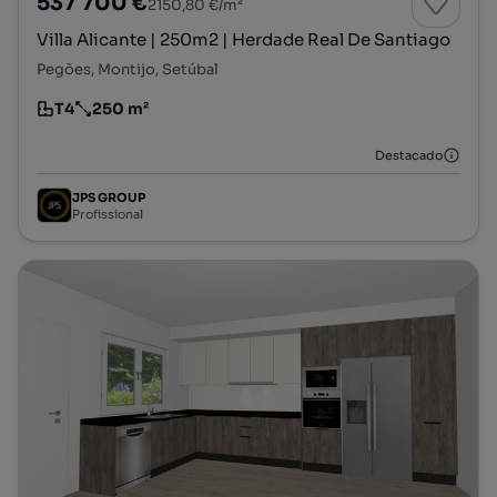
537 700 €
2150,80 €/m²
Villa Alicante | 250m2 | Herdade Real De Santiago
Pegões, Montijo, Setúbal
T4
250 m²
Tipologia
Preço por metro quadrado
Destacado
JPS GROUP
Profissional