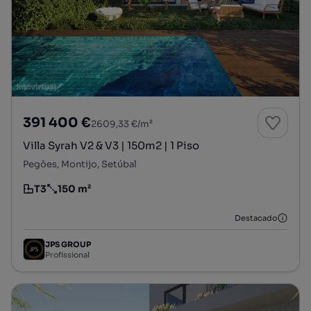
391 400 €
2609,33 €/m²
Villa Syrah V2 & V3 | 150m2 | 1 Piso
Pegões, Montijo, Setúbal
T3
150 m²
Tipologia
Preço por metro quadrado
Destacado
JPS GROUP
Profissional