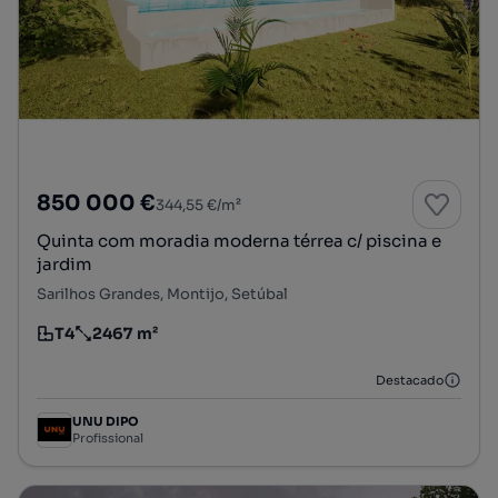
850 000 €
344,55 €/m²
Quinta com moradia moderna térrea c/ piscina e
jardim
Sarilhos Grandes, Montijo, Setúbal
T4
2467 m²
Tipologia
Preço por metro quadrado
Destacado
UNU DIPO
Profissional