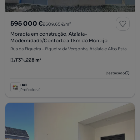
595 000 €
2609,65 €/m²
Moradia em construção, Atalaia-
Modernidade/Conforto a 1 km do Montijo
Rua da Figueira - Figueira da Vergonha, Atalaia e Alto Estanqueiro-Jardia, Montijo, Setúbal
T3
228 m²
Tipologia
Preço por metro quadrado
Destacado
Hall
Profissional