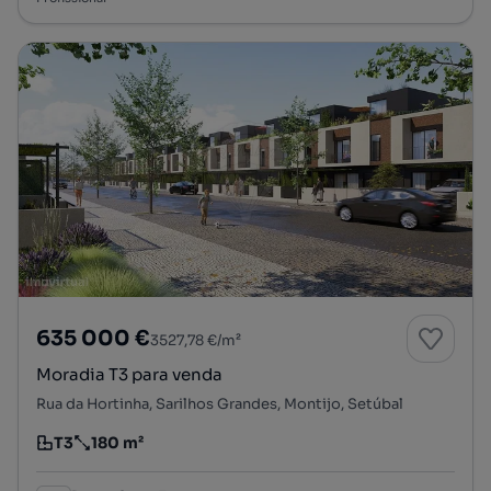
635 000 €
3527,78 €/m²
Moradia T3 para venda
Rua da Hortinha, Sarilhos Grandes, Montijo, Setúbal
T3
180 m²
Tipologia
Preço por metro quadrado