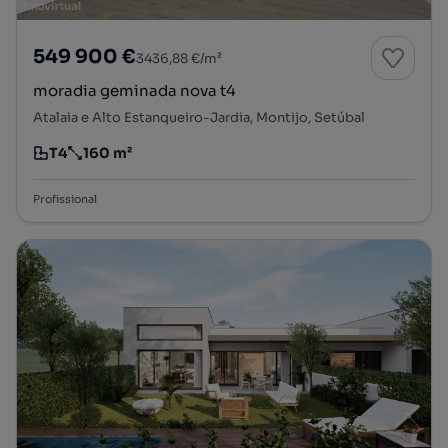
549 900 €
3436,88 €/m²
moradia geminada nova t4
Atalaia e Alto Estanqueiro-Jardia, Montijo, Setúbal
T4
160 m²
Tipologia
Preço por metro quadrado
Profissional