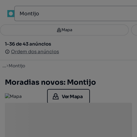
1
Mapa
Mapa
Filtros
Guardar pesquisa
3
1-36 de 43 anúncios
1-36 de 43 anúncios
Ordenar
Ordem dos anúncios
Ordem dos anúncios
...
Montijo
Moradias novos: Montijo
Ver Mapa