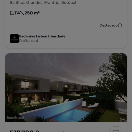
Sarilhos Grandes, Montijo, Setúbal
T4
250 m²
Tipologia
Preço por metro quadrado
Destacado
Exclusive Lisbon Liberdade
Profissional