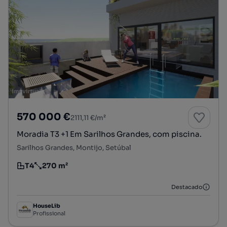
570 000 €
2111,11 €/m²
Moradia T3 +1 Em Sarilhos Grandes, com piscina.
Sarilhos Grandes, Montijo, Setúbal
T4
270 m²
Tipologia
Preço por metro quadrado
Destacado
HouseLib
Profissional