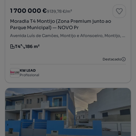
1 700 000 €
9139,78 €/m²
Moradia T4 Montijo (Zona Premium junto ao
Parque Municipal) — NOVO Pr
Avenida Luís de Camões, Montijo e Afonsoeiro, Montijo, Setúbal
T4
186 m²
Tipologia
Preço por metro quadrado
Destacado
KW LEAD
Profissional