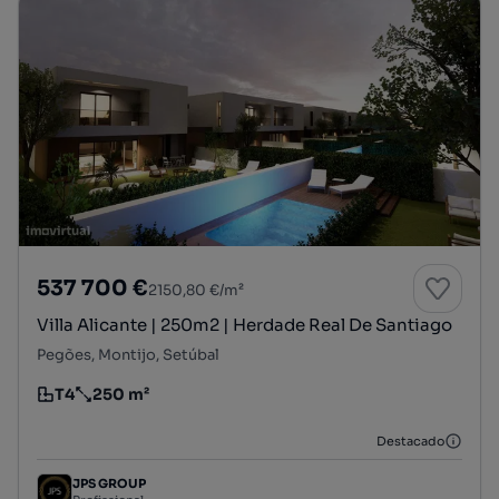
537 700 €
2150,80 €/m²
Villa Alicante | 250m2 | Herdade Real De Santiago
Pegões, Montijo, Setúbal
T4
250 m²
Tipologia
Preço por metro quadrado
Destacado
JPS GROUP