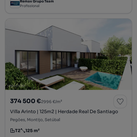
Remax Grupo Team
Profissional
374 500 €
2996 €/m²
Villa Arinto | 125m2 | Herdade Real De Santiago
Pegões, Montijo, Setúbal
T2
125 m²
Tipologia
Preço por metro quadrado