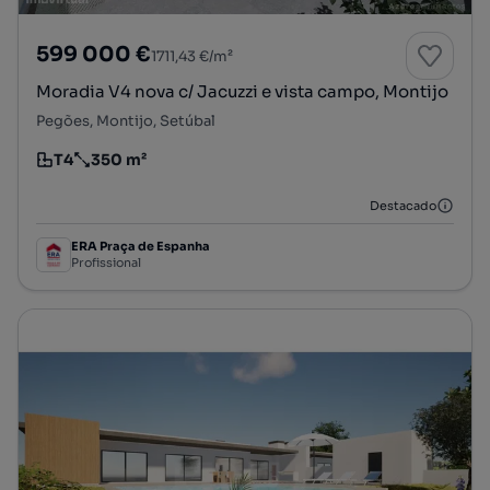
599 000 €
1711,43 €/m²
Moradia V4 nova c/ Jacuzzi e vista campo, Montijo
Pegões, Montijo, Setúbal
T4
350 m²
Tipologia
Preço por metro quadrado
Destacado
ERA Praça de Espanha
Profissional