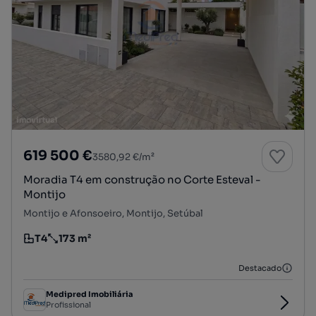
619 500 €
3580,92 €/m²
Moradia T4 em construção no Corte Esteval -
Montijo
Montijo e Afonsoeiro, Montijo, Setúbal
T4
173 m²
Tipologia
Preço por metro quadrado
Destacado
Medipred Imobiliária
Profissional