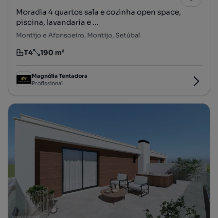
Moradia 4 quartos sala e cozinha open space,
piscina, lavandaria e ...
Montijo e Afonsoeiro, Montijo, Setúbal
T4
190 m²
Tipologia
Preço por metro quadrado
Magnólia Tentadora
Profissional