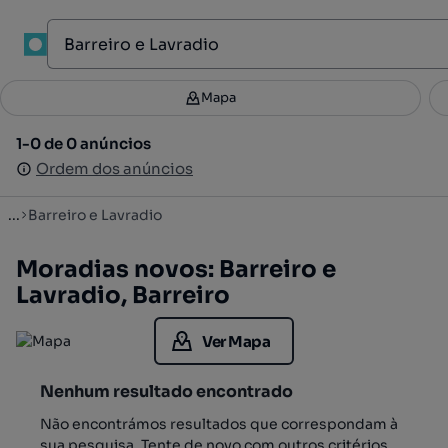
1
Mapa
Mapa
Filtros
Guardar pesquisa
3
1-0 de 0 anúncios
1-0 de 0 anúncios
Ordenar
Ordem dos anúncios
Ordem dos anúncios
...
Barreiro e Lavradio
Moradias novos: Barreiro e
Lavradio, Barreiro
Ver Mapa
Nenhum resultado encontrado
Não encontrámos resultados que correspondam à
sua pesquisa. Tente de novo com outros critérios