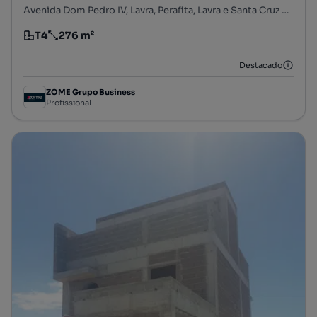
Avenida Dom Pedro IV, Lavra, Perafita, Lavra e Santa Cruz do Bispo, Matosinhos, Porto
T4
276 m²
Tipologia
Preço por metro quadrado
Destacado
ZOME Grupo Business
Profissional