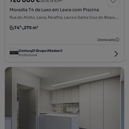
720 000 €
2618,18 €/m²
Moradia T4 de Luxo em Lavra com Piscina
Rua do Alvito, Lavra, Perafita, Lavra e Santa Cruz do Bispo, Matosinhos, Porto
T4
275 m²
Tipologia
Preço por metro quadrado
Destacado
Century21 Grupo Aliados II
Profissional