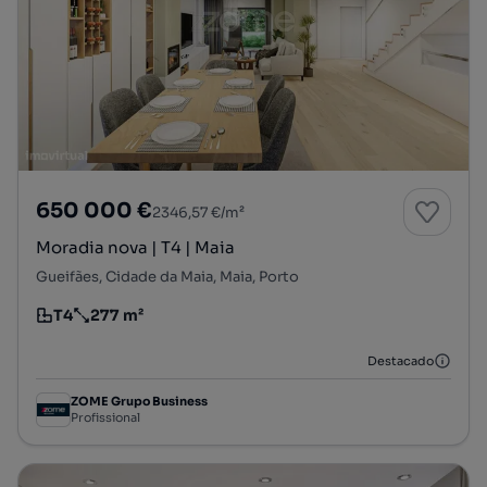
650 000 €
2346,57 €/m²
Moradia nova | T4 | Maia
Gueifães, Cidade da Maia, Maia, Porto
T4
277 m²
Tipologia
Preço por metro quadrado
Destacado
ZOME Grupo Business
Profissional