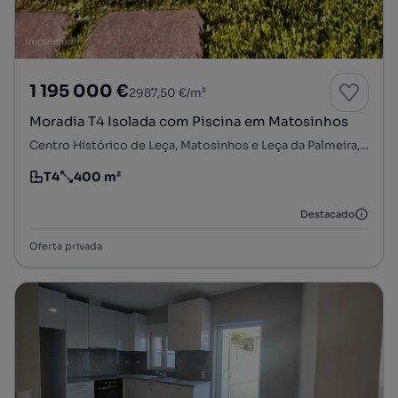
1 195 000 €
2987,50 €/m²
Moradia T4 Isolada com Piscina em Matosinhos
Centro Histórico de Leça, Matosinhos e Leça da Palmeira, Matosinhos, Porto
T4
400 m²
Tipologia
Preço por metro quadrado
Destacado
Oferta privada