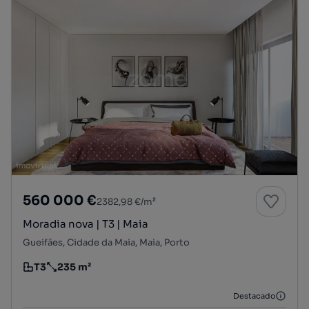
560 000 €
2382,98 €/m²
Moradia nova | T3 | Maia
Gueifães, Cidade da Maia, Maia, Porto
T3
235 m²
Tipologia
Preço por metro quadrado
Destacado