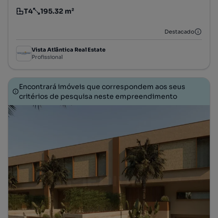
T4
195.32 m²
Tipologia
Preço por metro quadrado
Destacado
Vista Atlântica Real Estate
Profissional
Encontrará imóveis que correspondem aos seus
critérios de pesquisa neste empreendimento