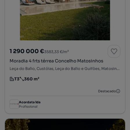
1 290 000 €
3583,33 €/m²
Moradia 4 frts térrea Concelho Matosinhos
Leça do Balio, Custóias, Leça do Balio e Guifões, Matosinhos, Porto
T3
360 m²
Tipologia
Preço por metro quadrado
Destacado
Acordata lda
Profissional