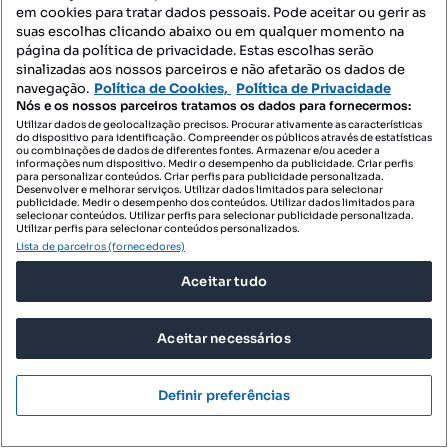
Tipologia
Preço por metro quadrado
em cookies para tratar dados pessoais. Pode aceitar ou gerir as
suas escolhas clicando abaixo ou em qualquer momento na
Remax Matosinhos
página da política de privacidade. Estas escolhas serão
Profissional
sinalizadas aos nossos parceiros e não afetarão os dados de
navegação.
Política de Cookies,
Política de Privacidade
Nós e os nossos parceiros tratamos os dados para fornecermos:
Utilizar dados de geolocalização precisos. Procurar ativamente as características
do dispositivo para identificação. Compreender os públicos através de estatísticas
ou combinações de dados de diferentes fontes. Armazenar e/ou aceder a
informações num dispositivo. Medir o desempenho da publicidade. Criar perfis
para personalizar conteúdos. Criar perfis para publicidade personalizada.
Desenvolver e melhorar serviços. Utilizar dados limitados para selecionar
publicidade. Medir o desempenho dos conteúdos. Utilizar dados limitados para
selecionar conteúdos. Utilizar perfis para selecionar publicidade personalizada.
Utilizar perfis para selecionar conteúdos personalizados.
Lista de parceiros (fornecedores)
Aceitar tudo
Aceitar necessários
Definir preferências