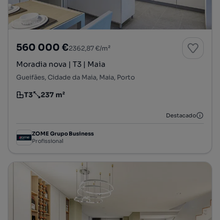
560 000 €
2362,87 €/m²
Moradia nova | T3 | Maia
Gueifães, Cidade da Maia, Maia, Porto
T3
237 m²
Tipologia
Preço por metro quadrado
Destacado
ZOME Grupo Business
Profissional