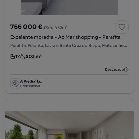
756 000 €
3724,14 €/m²
Excelente moradia - Ao Mar shopping - Perafita
Perafita, Perafita, Lavra e Santa Cruz do Bispo, Matosinhos, Porto
T4
203 m²
Tipologia
Preço por metro quadrado
Destacado
A Predial Liz
Profissional