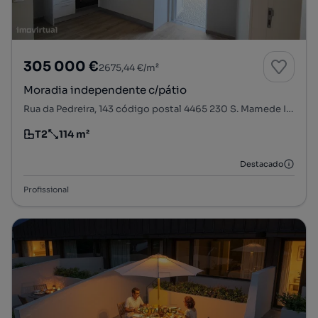
305 000 €
2675,44 €/m²
Moradia independente c/pátio
Rua da Pedreira, 143 código postal 4465 230 S. Mamede Infesta, Monte de Burgos - Padrão da Légua, São Mamede de Infesta e Senhora da Hora, Matosinhos, Porto
T2
114 m²
Tipologia
Preço por metro quadrado
Destacado
Profissional