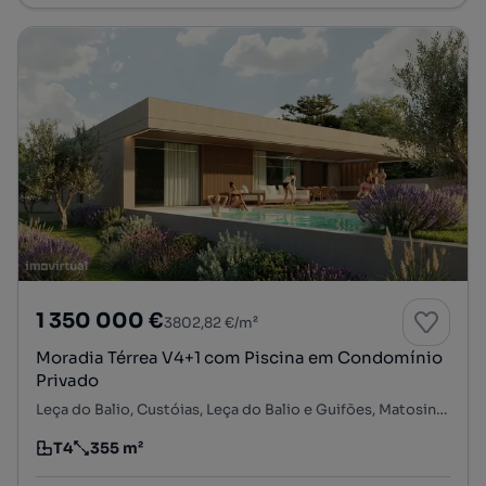
1 350 000 €
3802,82 €/m²
Moradia Térrea V4+1 com Piscina em Condomínio
Privado
Leça do Balio, Custóias, Leça do Balio e Guifões, Matosinhos, Porto
T4
355 m²
Tipologia
Preço por metro quadrado