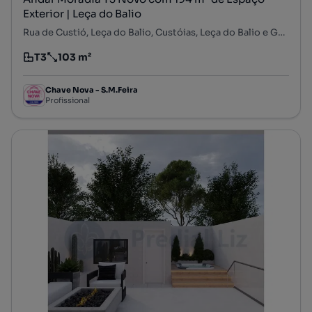
Exterior | Leça do Balio
Rua de Custió, Leça do Balio, Custóias, Leça do Balio e Guifões, Matosinhos, Porto
T3
103 m²
Tipologia
Preço por metro quadrado
Chave Nova - S.M.Feira
Profissional