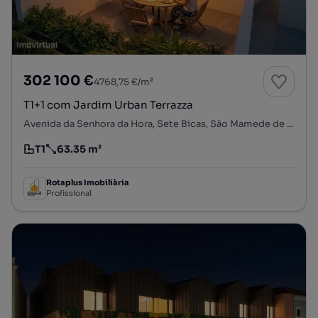
302 100 €
4768,75 €/m²
T1+1 com Jardim Urban Terrazza
Avenida da Senhora da Hora, Sete Bicas, São Mamede de Infesta e Senhora da Hora, Matosinhos, Porto
T1
63.35 m²
Tipologia
Preço por metro quadrado
Rotaplus Imobiliària
Profissional