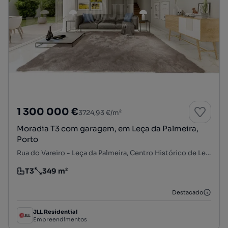
1 300 000 €
3724,93 €/m²
Moradia T3 com garagem, em Leça da Palmeira,
Porto
Rua do Vareiro - Leça da Palmeira, Centro Histórico de Leça, Matosinhos e Leça da Palmeira, Matosinhos, Porto
T3
349 m²
Tipologia
Preço por metro quadrado
Destacado
JLL Residential
Empreendimentos