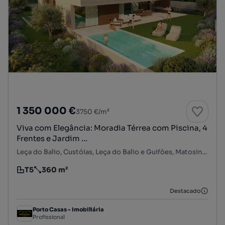
1 350 000 €
3750 €/m²
Viva com Elegância: Moradia Térrea com Piscina, 4
Frentes e Jardim ...
Leça do Balio, Custóias, Leça do Balio e Guifões, Matosinhos, Porto
T5
360 m²
Tipologia
Preço por metro quadrado
Destacado
Porto Casas - Imobiliária
Profissional