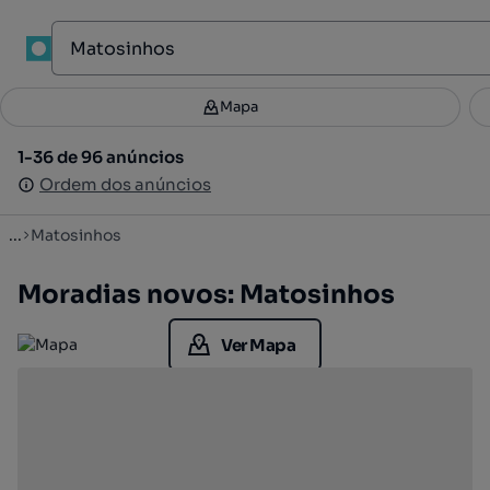
1
Mapa
Mapa
Filtros
Guardar pesquisa
3
1-36 de 96 anúncios
1-36 de 96 anúncios
Ordenar
Ordem dos anúncios
Ordem dos anúncios
...
Matosinhos
Moradias novos: Matosinhos
Ver Mapa