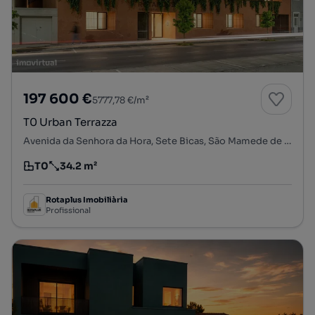
197 600 €
5777,78 €/m²
T0 Urban Terrazza
Avenida da Senhora da Hora, Sete Bicas, São Mamede de Infesta e Senhora da Hora, Matosinhos, Porto
T0
34.2 m²
Tipologia
Preço por metro quadrado
Rotaplus Imobiliària
Profissional