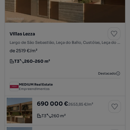
Villas Lezza
Largo de São Sebastião, Leça do Balio, Custóias, Leça do Balio e Guifões, Matosinhos, Porto
de 2519 €/m²
T3
260-260 m²
Tipologia
Preço por metro quadrado
Destacado
MEDIUM Real Estate
Empreendimentos
Moradia T3+1
690 000 €
2653,85 €/m²
T3
260 m²
Tipologia
Preço por metro quadrado