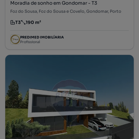
Moradia de sonho em Gondomar - T3
Foz do Sousa, Foz do Sousa e Covelo, Gondomar, Porto
T3
190 m²
Tipologia
Preço por metro quadrado
PREDIMED IMOBILÍARIA
Profissional