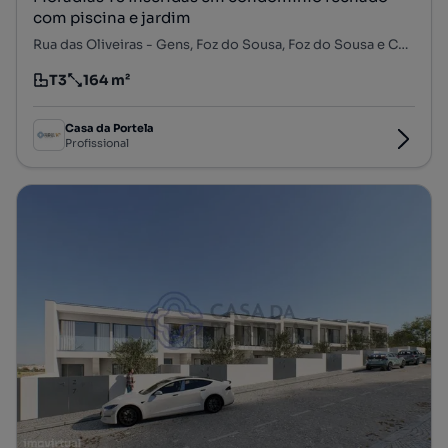
com piscina e jardim
Rua das Oliveiras - Gens, Foz do Sousa, Foz do Sousa e Covelo, Gondomar, Porto
T3
164 m²
Tipologia
Preço por metro quadrado
Casa da Portela
Profissional