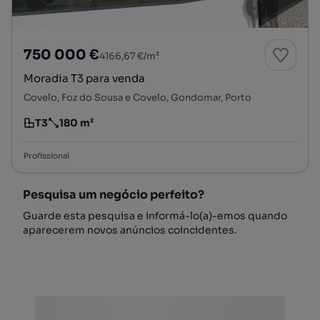
750 000 €
4166,67 €/m²
Moradia T3 para venda
Covelo, Foz do Sousa e Covelo, Gondomar, Porto
T3
180 m²
Tipologia
Preço por metro quadrado
Profissional
Pesquisa um negócio perfeito?
Guarde esta pesquisa e informá-lo(a)-emos quando
aparecerem novos anúncios coincidentes.