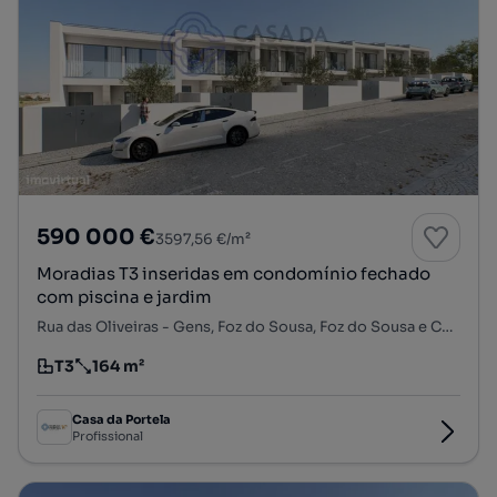
590 000 €
3597,56 €/m²
Moradias T3 inseridas em condomínio fechado
com piscina e jardim
Rua das Oliveiras - Gens, Foz do Sousa, Foz do Sousa e Covelo, Gondomar, Porto
T3
164 m²
Tipologia
Preço por metro quadrado
Casa da Portela
Profissional