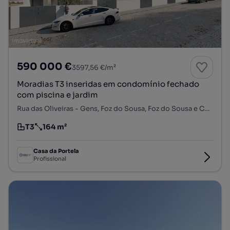
590 000 €
3597,56 €/m²
Moradias T3 inseridas em condomínio fechado
com piscina e jardim
Rua das Oliveiras - Gens, Foz do Sousa, Foz do Sousa e Covelo, Gondomar, Porto
T3
164 m²
Tipologia
Preço por metro quadrado
Casa da Portela
Profissional