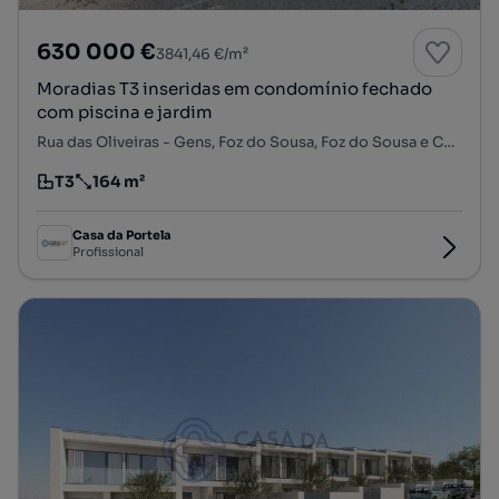
630 000 €
3841,46 €/m²
Moradias T3 inseridas em condomínio fechado
com piscina e jardim
Rua das Oliveiras - Gens, Foz do Sousa, Foz do Sousa e Covelo, Gondomar, Porto
T3
164 m²
Tipologia
Preço por metro quadrado
Casa da Portela
Profissional