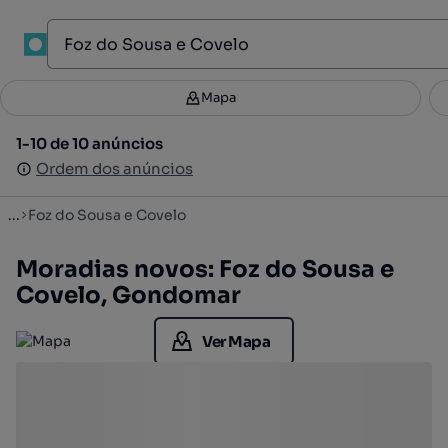
1
Mapa
Mapa
Filtros
Guardar pesquisa
3
1-10 de 10 anúncios
1-10 de 10 anúncios
Ordenar
Ordem dos anúncios
Ordem dos anúncios
...
Foz do Sousa e Covelo
Moradias novos: Foz do Sousa e
Covelo, Gondomar
Ver Mapa