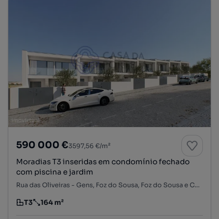
590 000 €
3597,56 €/m²
Moradias T3 inseridas em condomínio fechado
com piscina e jardim
Rua das Oliveiras - Gens, Foz do Sousa, Foz do Sousa e Covelo, Gondomar, Porto
T3
164 m²
Tipologia
Preço por metro quadrado