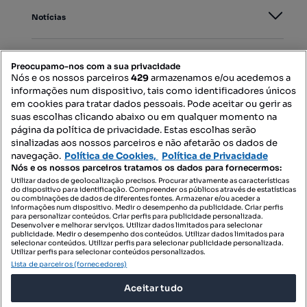
Notícias
PORTAIS
Preocupamo-nos com a sua privacidade
Nós e os nossos parceiros
429
armazenamos e/ou acedemos a
informações num dispositivo, tais como identificadores únicos
Mapa do Site
em cookies para tratar dados pessoais. Pode aceitar ou gerir as
suas escolhas clicando abaixo ou em qualquer momento na
página da política de privacidade. Estas escolhas serão
sinalizadas aos nossos parceiros e não afetarão os dados de
Contacte-nos
navegação.
Política de Cookies,
Política de Privacidade
Nós e os nossos parceiros tratamos os dados para fornecermos:
Utilizar dados de geolocalização precisos. Procurar ativamente as características
do dispositivo para identificação. Compreender os públicos através de estatísticas
SIGA-NOS:
ou combinações de dados de diferentes fontes. Armazenar e/ou aceder a
informações num dispositivo. Medir o desempenho da publicidade. Criar perfis
para personalizar conteúdos. Criar perfis para publicidade personalizada.
Desenvolver e melhorar serviços. Utilizar dados limitados para selecionar
publicidade. Medir o desempenho dos conteúdos. Utilizar dados limitados para
selecionar conteúdos. Utilizar perfis para selecionar publicidade personalizada.
DESCARREGAR NA:
Utilizar perfis para selecionar conteúdos personalizados.
Lista de parceiros (fornecedores)
Aceitar tudo