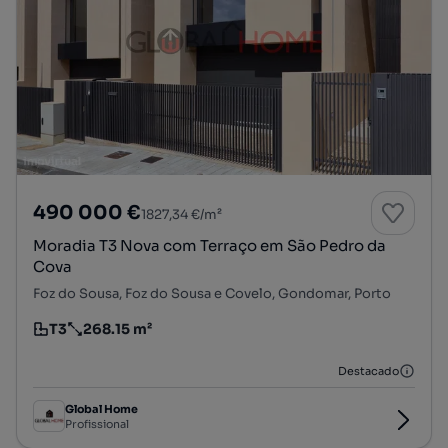
490 000 €
1827,34 €/m²
Moradia T3 Nova com Terraço em São Pedro da
Cova
Foz do Sousa, Foz do Sousa e Covelo, Gondomar, Porto
T3
268.15 m²
Tipologia
Preço por metro quadrado
Destacado
Global Home
Profissional