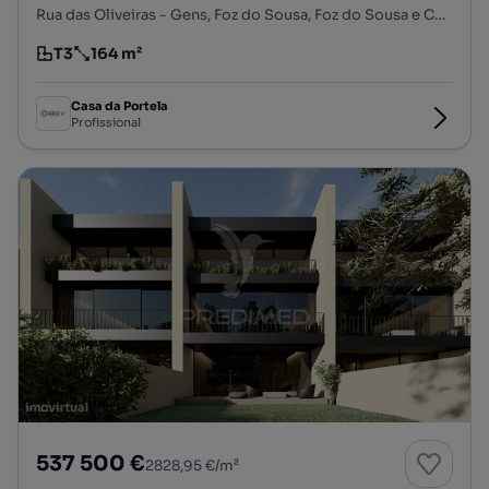
Rua das Oliveiras - Gens, Foz do Sousa, Foz do Sousa e Covelo, Gondomar, Porto
T3
164 m²
Tipologia
Preço por metro quadrado
Casa da Portela
Profissional
537 500 €
2828,95 €/m²