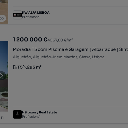
KW ALFA LISBOA
Profissional
55
1 200 000 €
4067,80 €/m²
Moradia T5 com Piscina e Garagem | Albarraque | Sint
Algueirão, Algueirão-Mem Martins, Sintra, Lisboa
T5
295 m²
Tipologia
Preço por metro quadrado
HB Luxury Real Estate
Profissional
/
11