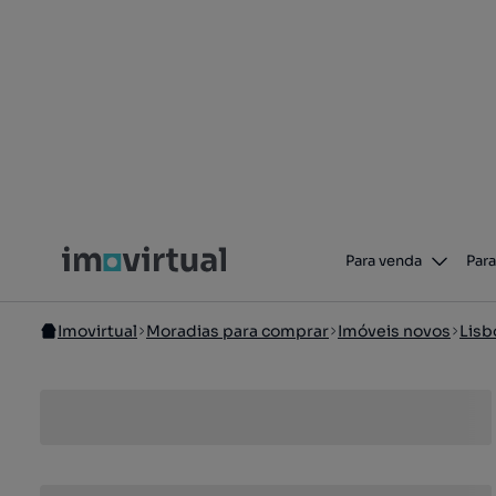
Para venda
Para
Imovirtual
Moradias para comprar
Imóveis novos
Lisb