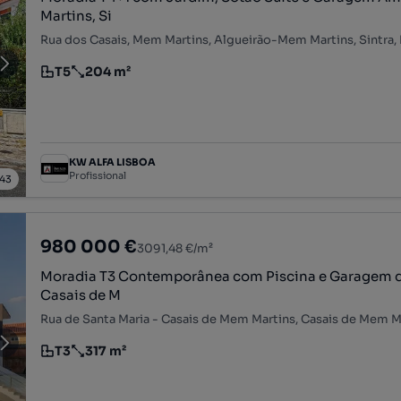
Martins, Si
Rua dos Casais, Mem Martins, Algueirão-Mem Martins, Sintra,
T5
204 m²
Tipologia
Preço por metro quadrado
KW ALFA LISBOA
Profissional
43
980 000 €
3091,48 €/m²
Moradia T3 Contemporânea com Piscina e Garagem d
Casais de M
T3
317 m²
Tipologia
Preço por metro quadrado