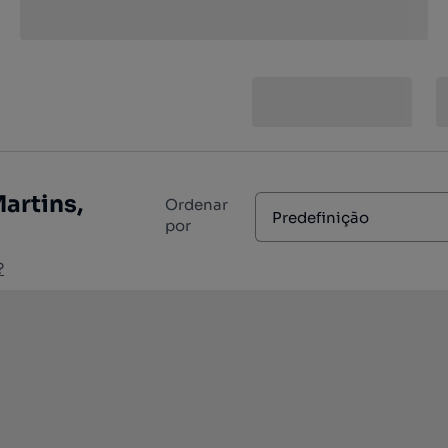
artins,
Ordenar
Predefinição
por
?