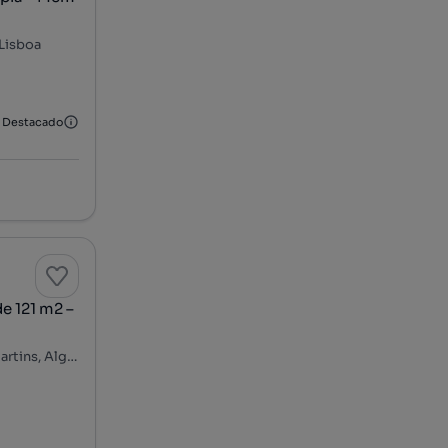
 Lisboa
Destacado
e 121 m2 –
Rua de Santa Maria - Casais de Mem Martins, Casais de Mem Martins, Algueirão-Mem Martins, Sintra, Lisboa