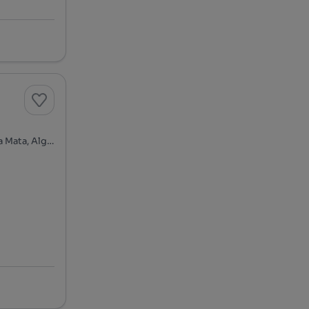
Avenida Amália Rodrigues, Algueirão-Velho - Baratã - Casal da Mata, Algueirão-Mem Martins, Sintra, Lisboa