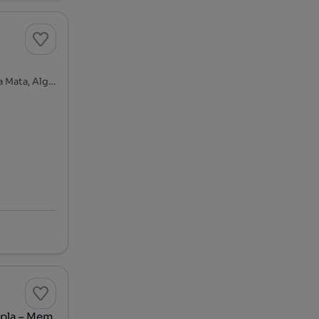
Avenida Amália Rodrigues, Algueirão-Velho - Baratã - Casal da Mata, Algueirão-Mem Martins, Sintra, Lisboa
mpla – Mem