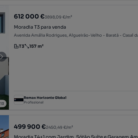
612 000 €
3898,09 €/m²
Moradia T3 para venda
T3
157 m²
Tipologia
Preço por metro quadrado
Remax Horizonte Global
Profissional
/
13
499 900 €
2450,49 €/m²
Moradia T4+1 com Jardim, Sótão Suíte e Garagem A