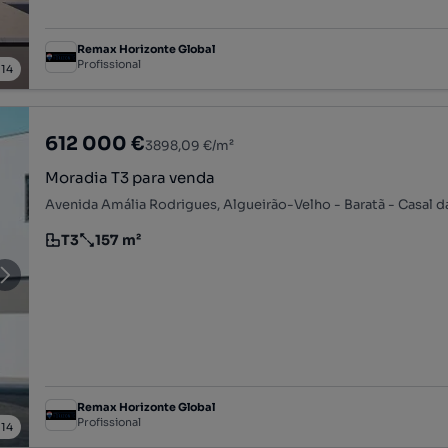
Remax Horizonte Global
Profissional
/
14
612 000 €
3898,09 €/m²
Moradia T3 para venda
T3
157 m²
Tipologia
Preço por metro quadrado
Remax Horizonte Global
Profissional
/
14