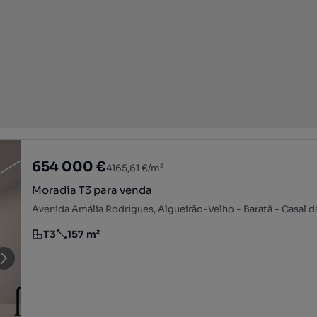
654 000 €
4165,61 €/m²
Moradia T3 para venda
T3
157 m²
Tipologia
Preço por metro quadrado