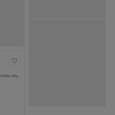
Avenida Amália Rodrigues, Algueirão-Velho - Baratã - Casal da Mata, Algueirão-Mem Martins, Sintra, Lisboa