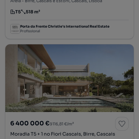
Areia - Birre, Cascais e Estoril, Cascais, Lisboa
T5
518 m²
Tipologia
Preço por metro quadrado
Porta da Frente Christie's International Real Estate
Profissional
6 400 000 €
9116,81 €/m²
Moradia T5 + 1 no Fiori Cascais, Birre, Cascais