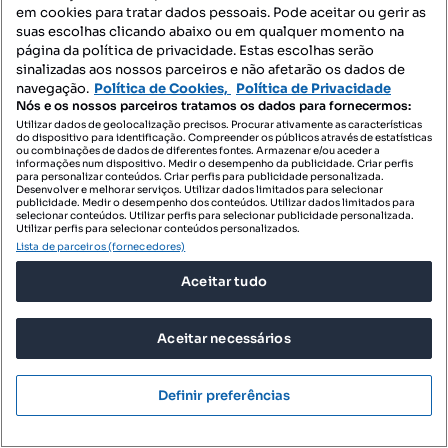
em cookies para tratar dados pessoais. Pode aceitar ou gerir as
suas escolhas clicando abaixo ou em qualquer momento na
página da política de privacidade. Estas escolhas serão
5 600 000 €
sinalizadas aos nossos parceiros e não afetarão os dados de
7982,89 €/m²
navegação.
Política de Cookies,
Política de Privacidade
Moradia Triplex T5 +1 com Jardim e Piscina em
Nós e os nossos parceiros tratamos os dados para fornecermos:
Birre, Cascais
Utilizar dados de geolocalização precisos. Procurar ativamente as características
do dispositivo para identificação. Compreender os públicos através de estatísticas
Areia - Birre, Cascais e Estoril, Cascais, Lisboa
ou combinações de dados de diferentes fontes. Armazenar e/ou aceder a
informações num dispositivo. Medir o desempenho da publicidade. Criar perfis
para personalizar conteúdos. Criar perfis para publicidade personalizada.
T5
701.5 m²
Desenvolver e melhorar serviços. Utilizar dados limitados para selecionar
Tipologia
Preço por metro quadrado
publicidade. Medir o desempenho dos conteúdos. Utilizar dados limitados para
selecionar conteúdos. Utilizar perfis para selecionar publicidade personalizada.
Utilizar perfis para selecionar conteúdos personalizados.
Quintela + Penalva | Knight Frank
Lista de parceiros (fornecedores)
Profissional
Aceitar tudo
Aceitar necessários
Definir preferências