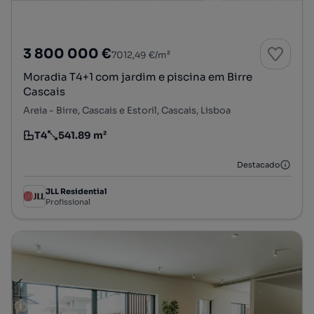
3 800 000 €
7012,49 €/m²
Moradia T4+1 com jardim e piscina em Birre
Cascais
Areia - Birre, Cascais e Estoril, Cascais, Lisboa
T4
541.89 m²
Tipologia
Preço por metro quadrado
Destacado
JLL Residential
Profissional