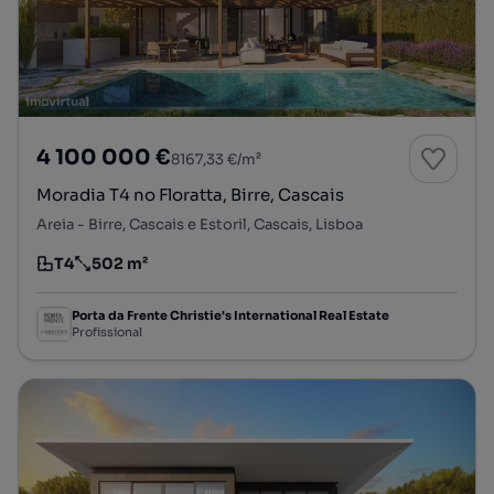
4 100 000 €
8167,33 €/m²
Moradia T4 no Floratta, Birre, Cascais
Areia - Birre, Cascais e Estoril, Cascais, Lisboa
T4
502 m²
Tipologia
Preço por metro quadrado
Porta da Frente Christie's International Real Estate
Profissional