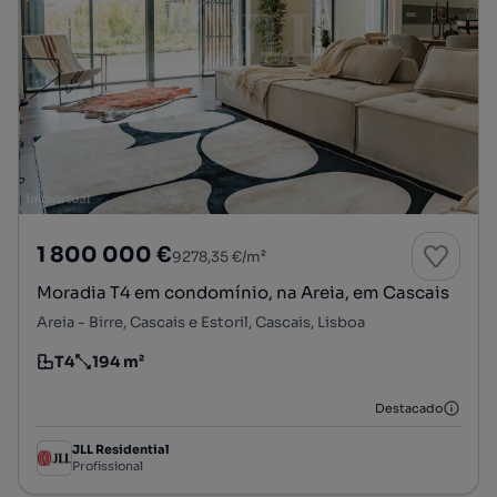
1 800 000 €
9278,35 €/m²
Moradia T4 em condomínio, na Areia, em Cascais
Areia - Birre, Cascais e Estoril, Cascais, Lisboa
T4
194 m²
Tipologia
Preço por metro quadrado
Destacado
JLL Residential
Profissional