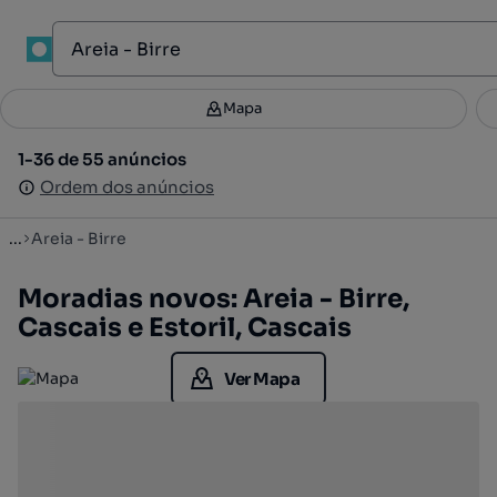
1
Mapa
Mapa
Filtros
Guardar pesquisa
3
1-36 de 55 anúncios
1-36 de 55 anúncios
Ordenar
Ordem dos anúncios
Ordem dos anúncios
...
Areia - Birre
Moradias novos: Areia - Birre,
Cascais e Estoril, Cascais
Ver Mapa