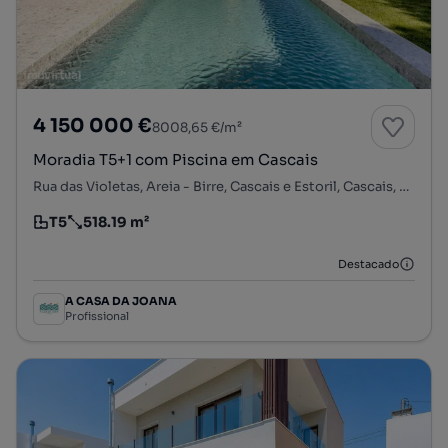
4 150 000 €
8008,65 €/m²
Moradia T5+1 com Piscina em Cascais
Rua das Violetas, Areia - Birre, Cascais e Estoril, Cascais, Lisboa
T5
518.19 m²
Tipologia
Preço por metro quadrado
Destacado
A CASA DA JOANA
Profissional