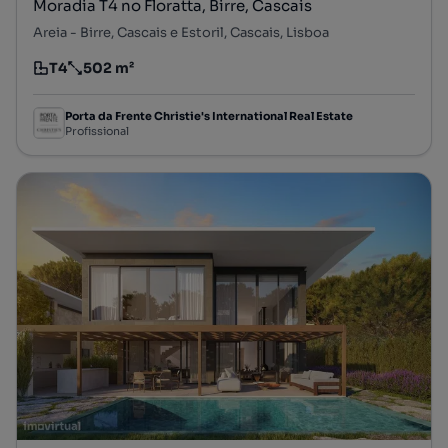
Moradia T4 no Floratta, Birre, Cascais
Areia - Birre, Cascais e Estoril, Cascais, Lisboa
T4
502 m²
Tipologia
Preço por metro quadrado
Porta da Frente Christie's International Real Estate
Profissional