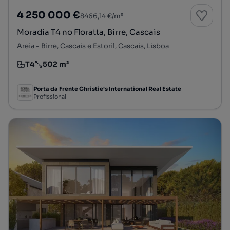
4 250 000 €
8466,14 €/m²
Moradia T4 no Floratta, Birre, Cascais
Areia - Birre, Cascais e Estoril, Cascais, Lisboa
T4
502 m²
Tipologia
Preço por metro quadrado
Porta da Frente Christie's International Real Estate
Profissional