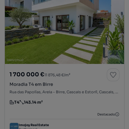
1 700 000 €
11 876,48 €/m²
Moradia T4 em Birre
Rua das Papoilas, Areia - Birre, Cascais e Estoril, Cascais, Lisboa
T4
143.14 m²
Tipologia
Preço por metro quadrado
Destacado
Imojoy Real Estate