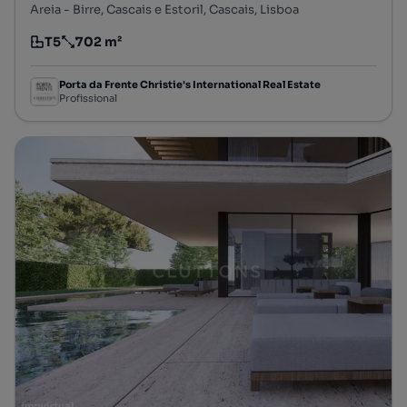
Areia - Birre, Cascais e Estoril, Cascais, Lisboa
T5
702 m²
Tipologia
Preço por metro quadrado
Porta da Frente Christie's International Real Estate
Profissional