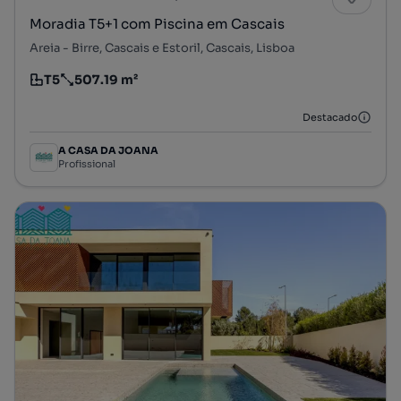
Moradia T5+1 com Piscina em Cascais
Areia - Birre, Cascais e Estoril, Cascais, Lisboa
T5
507.19 m²
Tipologia
Preço por metro quadrado
Destacado
A CASA DA JOANA
Profissional