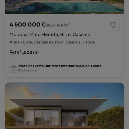
4 500 000 €
8964,14 €/m²
Moradia T4 no Floratta, Birre, Cascais
Areia - Birre, Cascais e Estoril, Cascais, Lisboa
T4
502 m²
Tipologia
Preço por metro quadrado
Porta da Frente Christie's International Real Estate
Profissional