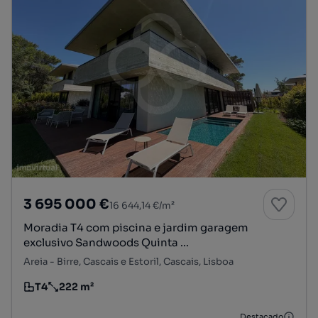
3 695 000 €
16 644,14 €/m²
Moradia T4 com piscina e jardim garagem
exclusivo Sandwoods Quinta ...
Areia - Birre, Cascais e Estoril, Cascais, Lisboa
T4
222 m²
Tipologia
Preço por metro quadrado
Destacado