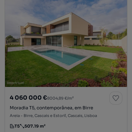
4 060 000 €
8004,89 €/m²
Moradia T5, contemporânea, em Birre
Areia - Birre, Cascais e Estoril, Cascais, Lisboa
T5
507.19 m²
Tipologia
Preço por metro quadrado