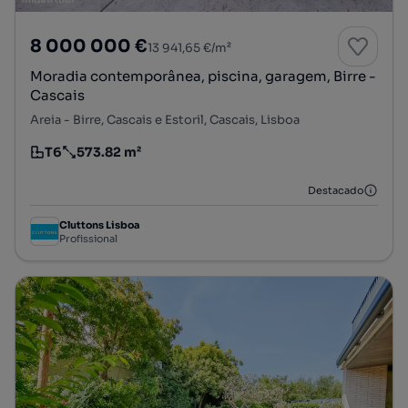
8 000 000 €
13 941,65 €/m²
Moradia contemporânea, piscina, garagem, Birre -
Cascais
Areia - Birre, Cascais e Estoril, Cascais, Lisboa
T6
573.82 m²
Tipologia
Preço por metro quadrado
Destacado
Cluttons Lisboa
Profissional