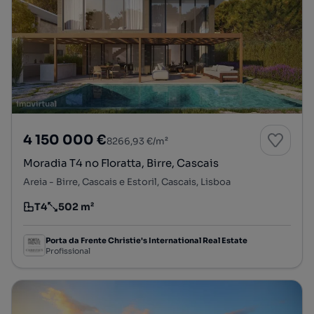
4 150 000 €
8266,93 €/m²
Moradia T4 no Floratta, Birre, Cascais
Areia - Birre, Cascais e Estoril, Cascais, Lisboa
T4
502 m²
Tipologia
Preço por metro quadrado
Porta da Frente Christie's International Real Estate
Profissional