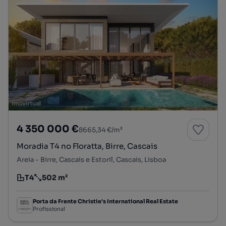
4 350 000 €
8665,34 €/m²
Moradia T4 no Floratta, Birre, Cascais
Areia - Birre, Cascais e Estoril, Cascais, Lisboa
T4
502 m²
Tipologia
Preço por metro quadrado
Porta da Frente Christie's International Real Estate
Profissional