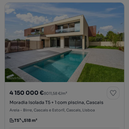
4 150 000 €
8011,58 €/m²
Moradia Isolada T5 + 1 com piscina, Cascais
Areia - Birre, Cascais e Estoril, Cascais, Lisboa
T5
518 m²
Tipologia
Preço por metro quadrado