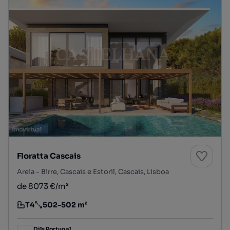
Floratta Cascais
Areia - Birre, Cascais e Estoril, Cascais, Lisboa
de 8073 €/m²
T4
502-502 m²
Tipologia
Preço por metro quadrado
Dils Portugal