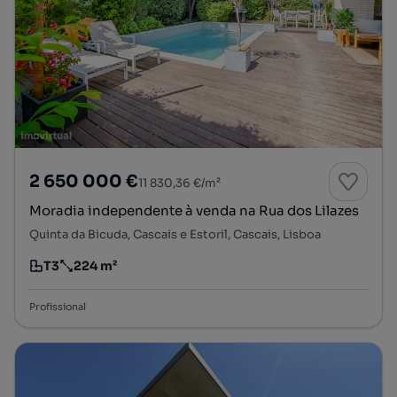
2 650 000 €
11 830,36 €/m²
Moradia independente à venda na Rua dos Lilazes
Quinta da Bicuda, Cascais e Estoril, Cascais, Lisboa
T3
224 m²
Tipologia
Preço por metro quadrado
Profissional