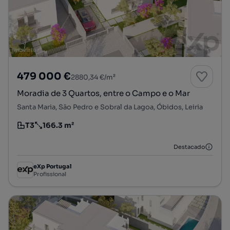
479 000 €
2880,34 €/m²
Moradia de 3 Quartos, entre o Campo e o Mar
Santa Maria, São Pedro e Sobral da Lagoa, Óbidos, Leiria
T3
166.3 m²
Tipologia
Preço por metro quadrado
Destacado
eXp Portugal
Profissional