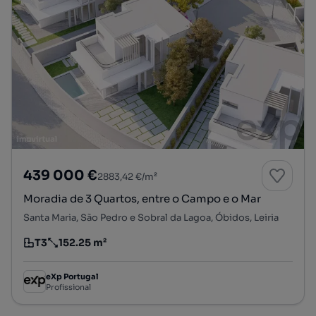
439 000 €
2883,42 €/m²
Moradia de 3 Quartos, entre o Campo e o Mar
Santa Maria, São Pedro e Sobral da Lagoa, Óbidos, Leiria
T3
152.25 m²
Tipologia
Preço por metro quadrado
eXp Portugal
Profissional