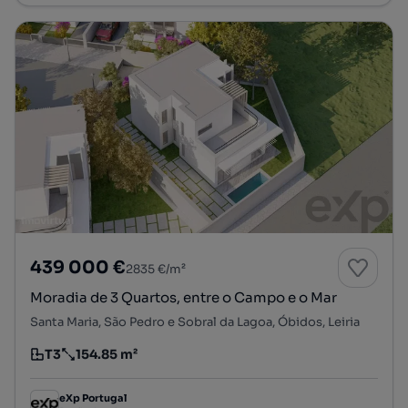
439 000 €
2835 €/m²
Moradia de 3 Quartos, entre o Campo e o Mar
Santa Maria, São Pedro e Sobral da Lagoa, Óbidos, Leiria
T3
154.85 m²
Tipologia
Preço por metro quadrado
eXp Portugal