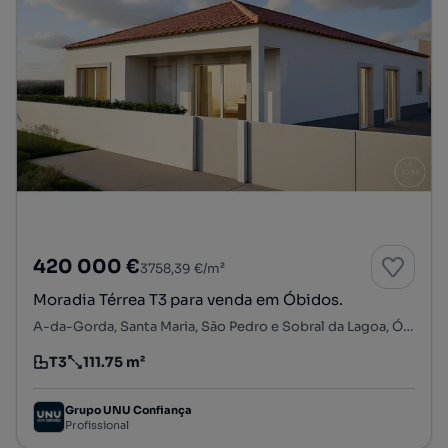
420 000 €
3758,39 €/m²
Moradia Térrea T3 para venda em Óbidos.
A-da-Gorda, Santa Maria, São Pedro e Sobral da Lagoa, Óbidos, Leiria
T3
111.75 m²
Tipologia
Preço por metro quadrado
Grupo UNU Confiança
Profissional