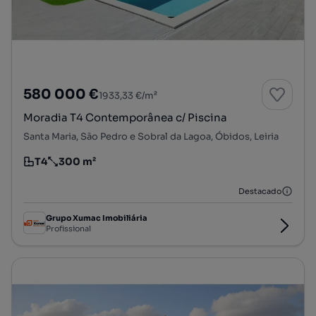
580 000 €
1933,33 €/m²
Moradia T4 Contemporânea c/ Piscina
Santa Maria, São Pedro e Sobral da Lagoa, Óbidos, Leiria
T4
300 m²
Tipologia
Preço por metro quadrado
Destacado
Grupo Xumac Imobiliária
Profissional