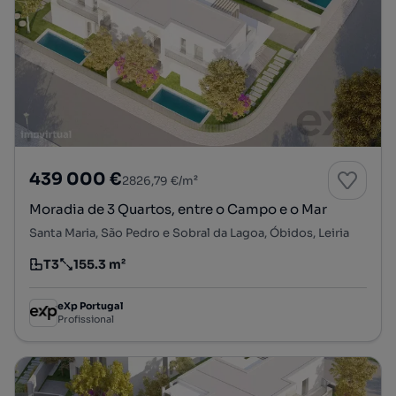
439 000 €
2826,79 €/m²
Moradia de 3 Quartos, entre o Campo e o Mar
Santa Maria, São Pedro e Sobral da Lagoa, Óbidos, Leiria
T3
155.3 m²
Tipologia
Preço por metro quadrado
eXp Portugal
Profissional