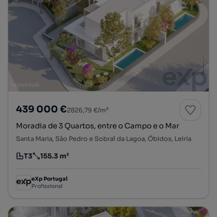
439 000 €
2826,79 €/m²
Moradia de 3 Quartos, entre o Campo e o Mar
Santa Maria, São Pedro e Sobral da Lagoa, Óbidos, Leiria
T3
155.3 m²
Tipologia
Preço por metro quadrado
eXp Portugal
Profissional