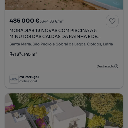
485 000 €
3344,83 €/m²
MORADIAS T3 NOVAS COM PISCINA A 5
MINUTOS DAS CALDAS DA RAINHA E DE...
Santa Maria, São Pedro e Sobral da Lagoa, Óbidos, Leiria
T3
145 m²
Tipologia
Preço por metro quadrado
Destacado
Pro Portugal
Profissional