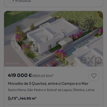
Profissional
419 000 €
2890,65 €/m²
Moradia de 3 Quartos, entre o Campo e o Mar
Santa Maria, São Pedro e Sobral da Lagoa, Óbidos, Leiria
T3
144.95 m²
Tipologia
Preço por metro quadrado