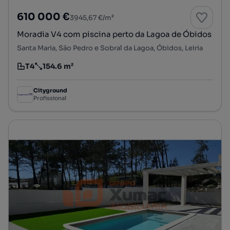
610 000 €
3945,67 €/m²
Moradia V4 com piscina perto da Lagoa de Óbidos
Santa Maria, São Pedro e Sobral da Lagoa, Óbidos, Leiria
T4
154.6 m²
Tipologia
Preço por metro quadrado
Cityground
Profissional