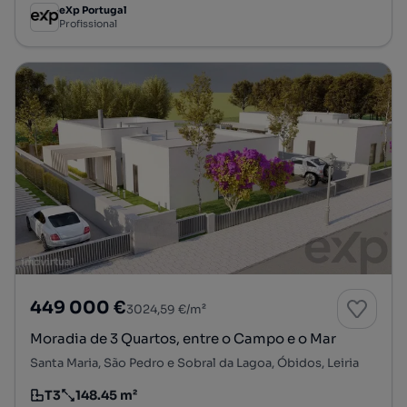
eXp Portugal
Profissional
449 000 €
3024,59 €/m²
Moradia de 3 Quartos, entre o Campo e o Mar
Santa Maria, São Pedro e Sobral da Lagoa, Óbidos, Leiria
T3
148.45 m²
Tipologia
Preço por metro quadrado