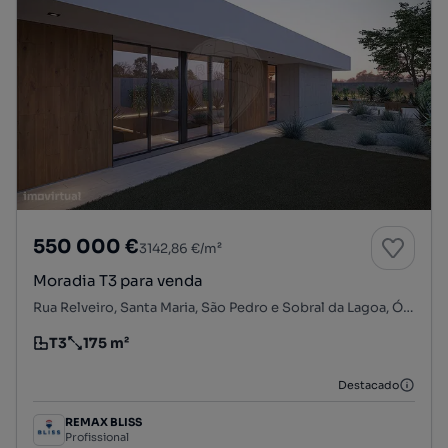
550 000 €
3142,86 €/m²
Moradia T3 para venda
Rua Relveiro, Santa Maria, São Pedro e Sobral da Lagoa, Óbidos, Leiria
T3
175 m²
Tipologia
Preço por metro quadrado
Destacado
REMAX BLISS
Profissional