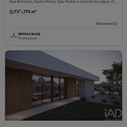
Rua Relveiro, Santa Maria, São Pedro e Sobral da Lagoa, Óbidos, Leiria
T3
175 m²
Tipologia
Preço por metro quadrado
Destacado
REMAX BLISS
Profissional