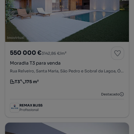
550 000 €
3142,86 €/m²
Moradia T3 para venda
Rua Relveiro, Santa Maria, São Pedro e Sobral da Lagoa, Óbidos, Leiria
T3
175 m²
Tipologia
Preço por metro quadrado
Destacado
REMAX BLISS
Profissional