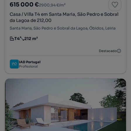
615 000 €
2900,94 €/m²
Casa / Villa T4 em Santa Maria, São Pedro e Sobral
da Lagoa de 212,00
Santa Maria, São Pedro e Sobral da Lagoa, Óbidos, Leiria
T4
212 m²
Tipologia
Preço por metro quadrado
Destacado
IAD Portugal
Profissional