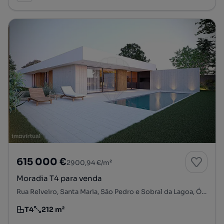
615 000 €
2900,94 €/m²
Moradia T4 para venda
Rua Relveiro, Santa Maria, São Pedro e Sobral da Lagoa, Óbidos, Leiria
T4
212 m²
Tipologia
Preço por metro quadrado