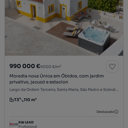
990 000 €
9000 €/m²
Moradia nova Única em Óbidos, com jardim
privativo, jacuzzi e estacion
Largo da Ordem Terceira, Santa Maria, São Pedro e Sobral da Lagoa, Óbidos, Leiria
T3
110 m²
Tipologia
Preço por metro quadrado
Destacado
KW LEAD
Profissional