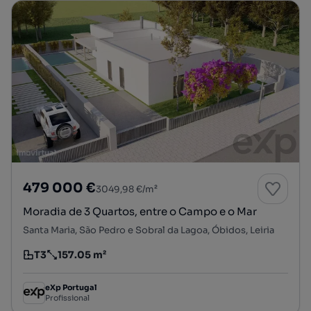
479 000 €
3049,98 €/m²
Moradia de 3 Quartos, entre o Campo e o Mar
Santa Maria, São Pedro e Sobral da Lagoa, Óbidos, Leiria
T3
157.05 m²
Tipologia
Preço por metro quadrado
eXp Portugal
Profissional