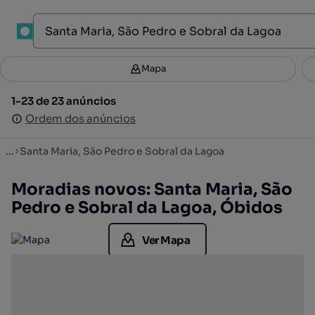
1
Mapa
Mapa
Filtros
Guardar pesquisa
3
1-23 de 23 anúncios
1-23 de 23 anúncios
Ordenar
Ordem dos anúncios
Ordem dos anúncios
...
Santa Maria, São Pedro e Sobral da Lagoa
Moradias novos: Santa Maria, São
Pedro e Sobral da Lagoa, Óbidos
Ver Mapa