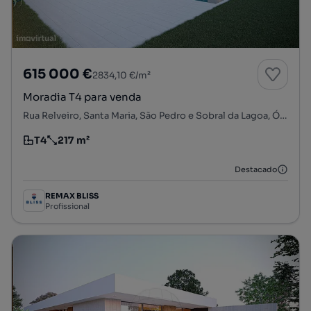
615 000 €
2834,10 €/m²
Moradia T4 para venda
Rua Relveiro, Santa Maria, São Pedro e Sobral da Lagoa, Óbidos, Leiria
T4
217 m²
Tipologia
Preço por metro quadrado
Destacado
REMAX BLISS
Profissional