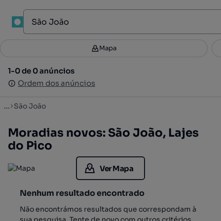
1
Mapa
Mapa
Filtros
Guardar pesquisa
3
1-0 de 0 anúncios
1-0 de 0 anúncios
Ordenar
Ordem dos anúncios
Ordem dos anúncios
...
São João
Moradias novos: São João, Lajes
do Pico
Ver Mapa
Nenhum resultado encontrado
Não encontrámos resultados que correspondam à
sua pesquisa. Tente de novo com outros critérios