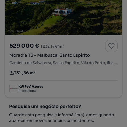
629 000 €
11 232,14 €/m²
Moradia T3 - Malbusca, Santo Espírito
Caminho de Salvaterra, Santo Espírito, Vila do Porto, Ilha de Santa Maria
T3
56 m²
Tipologia
Preço por metro quadrado
KW Feel Azores
Profissional
Pesquisa um negócio perfeito?
Guarde esta pesquisa e informá-lo(a)-emos quando
aparecerem novos anúncios coincidentes.