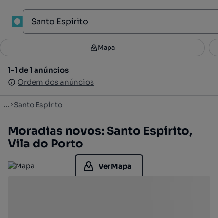
1
Mapa
Mapa
Filtros
Guardar pesquisa
3
1-1 de 1 anúncios
1-1 de 1 anúncios
Ordenar
Ordem dos anúncios
Ordem dos anúncios
...
Santo Espírito
Moradias novos: Santo Espírito,
Vila do Porto
Ver Mapa