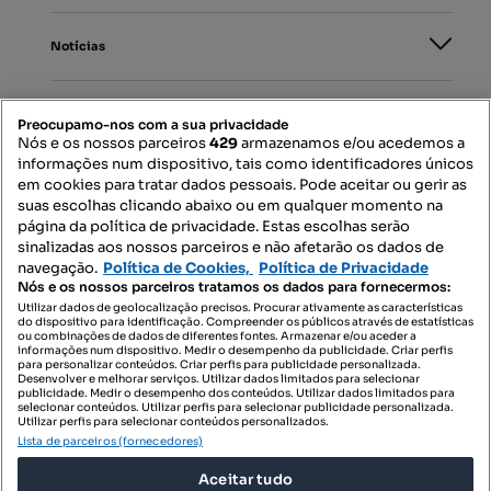
Notícias
PORTAIS
Preocupamo-nos com a sua privacidade
Nós e os nossos parceiros
429
armazenamos e/ou acedemos a
informações num dispositivo, tais como identificadores únicos
Mapa do Site
em cookies para tratar dados pessoais. Pode aceitar ou gerir as
suas escolhas clicando abaixo ou em qualquer momento na
página da política de privacidade. Estas escolhas serão
sinalizadas aos nossos parceiros e não afetarão os dados de
Contacte-nos
navegação.
Política de Cookies,
Política de Privacidade
Nós e os nossos parceiros tratamos os dados para fornecermos:
Utilizar dados de geolocalização precisos. Procurar ativamente as características
do dispositivo para identificação. Compreender os públicos através de estatísticas
SIGA-NOS:
ou combinações de dados de diferentes fontes. Armazenar e/ou aceder a
informações num dispositivo. Medir o desempenho da publicidade. Criar perfis
para personalizar conteúdos. Criar perfis para publicidade personalizada.
Desenvolver e melhorar serviços. Utilizar dados limitados para selecionar
publicidade. Medir o desempenho dos conteúdos. Utilizar dados limitados para
selecionar conteúdos. Utilizar perfis para selecionar publicidade personalizada.
DESCARREGAR NA:
Utilizar perfis para selecionar conteúdos personalizados.
Lista de parceiros (fornecedores)
Aceitar tudo