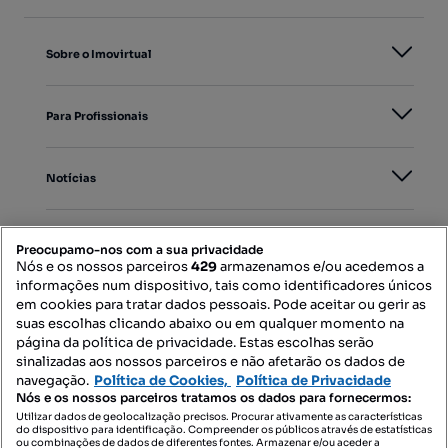
Sobre o Imovirtual
Para Profissionais
Notícias
PORTAIS
Preocupamo-nos com a sua privacidade
Nós e os nossos parceiros
429
armazenamos e/ou acedemos a
informações num dispositivo, tais como identificadores únicos
Mapa do Site
em cookies para tratar dados pessoais. Pode aceitar ou gerir as
suas escolhas clicando abaixo ou em qualquer momento na
página da política de privacidade. Estas escolhas serão
sinalizadas aos nossos parceiros e não afetarão os dados de
Contacte-nos
navegação.
Política de Cookies,
Política de Privacidade
Nós e os nossos parceiros tratamos os dados para fornecermos:
Utilizar dados de geolocalização precisos. Procurar ativamente as características
do dispositivo para identificação. Compreender os públicos através de estatísticas
SIGA-NOS:
ou combinações de dados de diferentes fontes. Armazenar e/ou aceder a