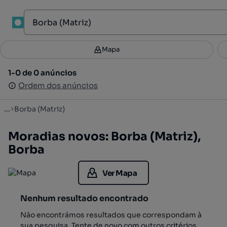
1
Mapa
Mapa
Filtros
Guardar pesquisa
3
1-0 de 0 anúncios
1-0 de 0 anúncios
Ordenar
Ordem dos anúncios
Ordem dos anúncios
...
Borba (Matriz)
Moradias novos: Borba (Matriz),
Borba
Ver Mapa
Nenhum resultado encontrado
Não encontrámos resultados que correspondam à
sua pesquisa. Tente de novo com outros critérios