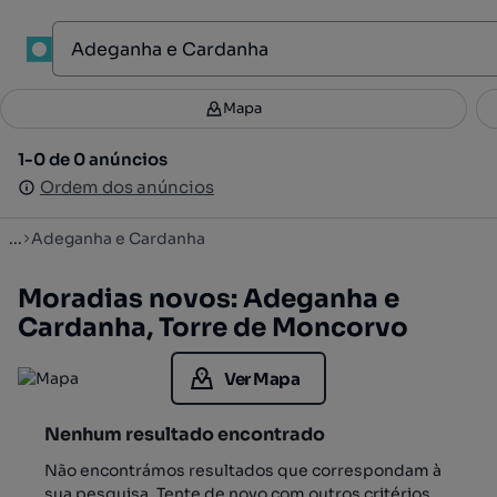
1
Mapa
Mapa
Filtros
Guardar pesquisa
3
1-0 de 0 anúncios
1-0 de 0 anúncios
Ordenar
Ordem dos anúncios
Ordem dos anúncios
...
Adeganha e Cardanha
Moradias novos: Adeganha e
Cardanha, Torre de Moncorvo
Ver Mapa
Nenhum resultado encontrado
Não encontrámos resultados que correspondam à
sua pesquisa. Tente de novo com outros critérios