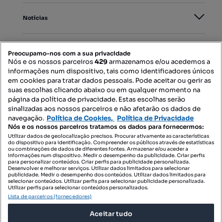
Notícias
PORTAIS
Preocupamo-nos com a sua privacidade
Nós e os nossos parceiros
429
armazenamos e/ou acedemos a
informações num dispositivo, tais como identificadores únicos
Mapa do Site
em cookies para tratar dados pessoais. Pode aceitar ou gerir as
suas escolhas clicando abaixo ou em qualquer momento na
página da política de privacidade. Estas escolhas serão
sinalizadas aos nossos parceiros e não afetarão os dados de
Contacte-nos
navegação.
Política de Cookies,
Política de Privacidade
Nós e os nossos parceiros tratamos os dados para fornecermos:
Utilizar dados de geolocalização precisos. Procurar ativamente as características
do dispositivo para identificação. Compreender os públicos através de estatísticas
SIGA-NOS:
ou combinações de dados de diferentes fontes. Armazenar e/ou aceder a
informações num dispositivo. Medir o desempenho da publicidade. Criar perfis
para personalizar conteúdos. Criar perfis para publicidade personalizada.
Desenvolver e melhorar serviços. Utilizar dados limitados para selecionar
publicidade. Medir o desempenho dos conteúdos. Utilizar dados limitados para
selecionar conteúdos. Utilizar perfis para selecionar publicidade personalizada.
DESCARREGAR NA:
Utilizar perfis para selecionar conteúdos personalizados.
Lista de parceiros (fornecedores)
Aceitar tudo