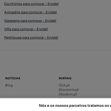
Escritórios para comprar - Ervidel
Armazéns para comprar - Ervidel
Garagens para comprar - Ervidel
Villa para comprar - Ervidel
Penthouse para comprar - Ervidel
NOTÍCIAS
PORTAIS
Blog
OLX.pt
Standvirtual
Otodom.pl
Storia.ro
Nós e os nossos parceiros tratamos os