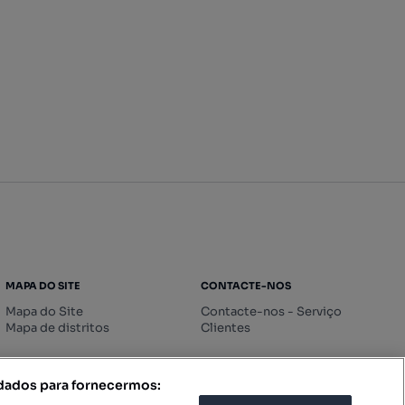
MAPA DO SITE
CONTACTE-NOS
Mapa do Site
Contacte-nos - Serviço
Mapa de distritos
Clientes
 dados para fornecermos: