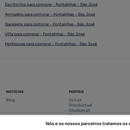
Escritórios para comprar - Fontaínhas - São José
Armazéns para comprar - Fontaínhas - São José
Garagens para comprar - Fontaínhas - São José
Villa para comprar - Fontaínhas - São José
Penthouse para comprar - Fontaínhas - São José
NOTÍCIAS
PORTAIS
Blog
OLX.pt
Standvirtual
Otodom.pl
Storia.ro
Nós e os nossos parceiros tratamos os