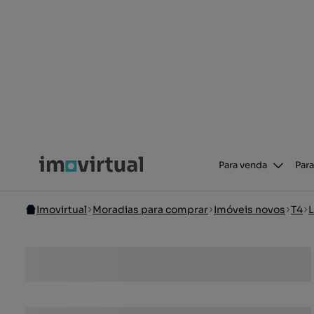
Para venda
Para
Imovirtual
Moradias para comprar
Imóveis novos
T4
L