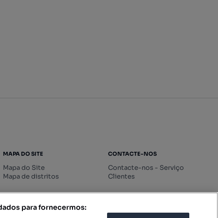
MAPA DO SITE
CONTACTE-NOS
Mapa do Site
Contacte-nos - Serviço
Mapa de distritos
Clientes
 dados para fornecermos: