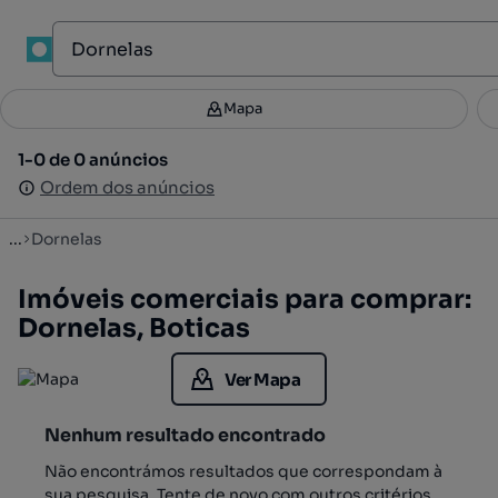
1
Mapa
Mapa
Filtros
Guardar pesquisa
2
1-0 de 0 anúncios
1-0 de 0 anúncios
Ordenar
Ordem dos anúncios
Ordem dos anúncios
...
Dornelas
Imóveis comerciais para comprar:
Dornelas, Boticas
Ver Mapa
Nenhum resultado encontrado
Não encontrámos resultados que correspondam à
sua pesquisa. Tente de novo com outros critérios