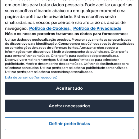
Mapa do Site
em cookies para tratar dados pessoais. Pode aceitar ou gerir as
suas escolhas clicando abaixo ou em qualquer momento na
página da política de privacidade. Estas escolhas serão
sinalizadas aos nossos parceiros e não afetarão os dados de
Contacte-nos
navegação.
Política de Cookies,
Política de Privacidade
Nós e os nossos parceiros tratamos os dados para fornecermos:
Utilizar dados de geolocalização precisos. Procurar ativamente as características
do dispositivo para identificação. Compreender os públicos através de estatísticas
SIGA-NOS:
ou combinações de dados de diferentes fontes. Armazenar e/ou aceder a
informações num dispositivo. Medir o desempenho da publicidade. Criar perfis
para personalizar conteúdos. Criar perfis para publicidade personalizada.
Desenvolver e melhorar serviços. Utilizar dados limitados para selecionar
publicidade. Medir o desempenho dos conteúdos. Utilizar dados limitados para
selecionar conteúdos. Utilizar perfis para selecionar publicidade personalizada.
DESCARREGAR NA:
Utilizar perfis para selecionar conteúdos personalizados.
Lista de parceiros (fornecedores)
Aceitar tudo
Aceitar necessários
© 2026 Imovirtual.com, OLX Portugal, S.A.
TERMOS DE UTILIZAÇÃO
Definir preferências
POLÍTICA DE PRIVACIDADE
CONFIGURAÇÕES DE PRIVACIDADE