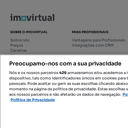
SOBRE O IMOVIRTUAL
PARA PROFISSIONAIS
Sobre nós
Vantagens para Profissionais
Preços
Integrações com CRM
Carreiras
Ajuda
Livro de Reclamações online
Preocupamo-nos com a sua privacidade
Regulamento dos Serviços
Digitais
Nós e os nossos parceiros
429
armazenamos e/ou acedemos a 
dispositivo, tais como identificadores únicos em cookies para 
pessoais. Pode aceitar ou gerir as suas escolhas clicando abaix
momento na página da política de privacidade. Estas escolhas s
SIGA-NOS:
aos nossos parceiros e não afetarão os dados de navegação.
Po
Política de Privacidade
© 2026 Imovirtual.com, OLX Portu