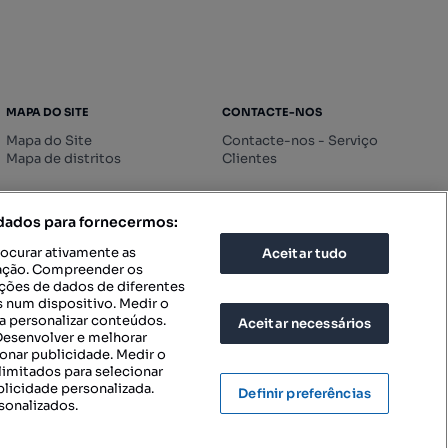
MAPA DO SITE
CONTACTE-NOS
Mapa do Site
Contacte-nos - Serviço
Mapa de distritos
Clientes
 dados para fornecermos:
rocurar ativamente as
Aceitar tudo
icação. Compreender os
ações de dados de diferentes
 num dispositivo. Medir o
a personalizar conteúdos.
Aceitar necessários
 Desenvolver e melhorar
ionar publicidade. Medir o
imitados para selecionar
blicidade personalizada.
Definir preferências
sonalizados.
IGURAÇÕES DE PRIVACIDADE