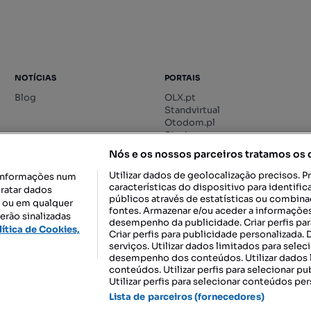
NOTÍCIAS
PORTAIS
Blog
OLX.pt
Standvirtual
Otodom.pl
Storia.ro
Nós e os nossos parceiros tratamos os
Utilizar dados de geolocalização precisos. P
informações num
características do dispositivo para identif
tratar dados
públicos através de estatísticas ou combin
o ou em qualquer
fontes. Armazenar e/ou aceder a informações
erão sinalizadas
desempenho da publicidade. Criar perfis par
DESCARREGAR NA:
lítica de Cookies,
Criar perfis para publicidade personalizada.
serviços. Utilizar dados limitados para selec
desempenho dos conteúdos. Utilizar dados l
conteúdos. Utilizar perfis para selecionar pu
Utilizar perfis para selecionar conteúdos per
gal, S.A.
TERMOS DE UTILIZAÇÃO
POLÍTICA DE PRIVACIDADE
CONF
Lista de parceiros (fornecedores)