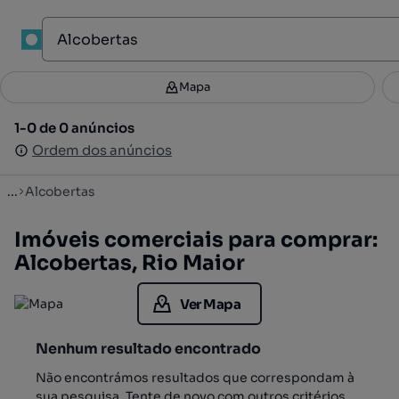
1
Mapa
Mapa
Filtros
Guardar pesquisa
2
1-0 de 0 anúncios
1-0 de 0 anúncios
Ordenar
Ordem dos anúncios
Ordem dos anúncios
...
Alcobertas
Imóveis comerciais para comprar:
Alcobertas, Rio Maior
Ver Mapa
Nenhum resultado encontrado
Não encontrámos resultados que correspondam à
sua pesquisa. Tente de novo com outros critérios