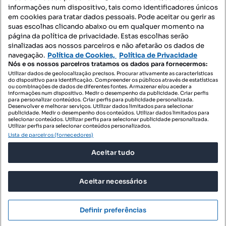
informações num dispositivo, tais como identificadores únicos
Mapa do Site
em cookies para tratar dados pessoais. Pode aceitar ou gerir as
suas escolhas clicando abaixo ou em qualquer momento na
página da política de privacidade. Estas escolhas serão
sinalizadas aos nossos parceiros e não afetarão os dados de
Contacte-nos
navegação.
Política de Cookies,
Política de Privacidade
Nós e os nossos parceiros tratamos os dados para fornecermos:
Utilizar dados de geolocalização precisos. Procurar ativamente as características
do dispositivo para identificação. Compreender os públicos através de estatísticas
SIGA-NOS:
ou combinações de dados de diferentes fontes. Armazenar e/ou aceder a
informações num dispositivo. Medir o desempenho da publicidade. Criar perfis
para personalizar conteúdos. Criar perfis para publicidade personalizada.
Desenvolver e melhorar serviços. Utilizar dados limitados para selecionar
publicidade. Medir o desempenho dos conteúdos. Utilizar dados limitados para
selecionar conteúdos. Utilizar perfis para selecionar publicidade personalizada.
DESCARREGAR NA:
Utilizar perfis para selecionar conteúdos personalizados.
Lista de parceiros (fornecedores)
Aceitar tudo
Aceitar necessários
© 2026 Imovirtual.com, OLX Portugal, S.A.
TERMOS DE UTILIZAÇÃO
Definir preferências
POLÍTICA DE PRIVACIDADE
CONFIGURAÇÕES DE PRIVACIDADE