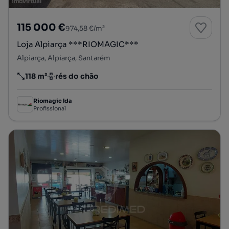
115 000 €
974,58 €/m²
Loja Alpiarça ***RIOMAGIC***
Alpiarça, Alpiarça, Santarém
118 m²
rés do chão
Preço por metro quadrado
Andar
Riomagic lda
Profissional