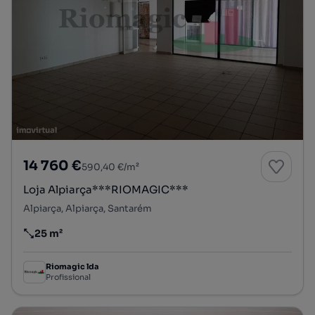
14 760 €
590,40 €/m²
Loja Alpiarça***RIOMAGIC***
Alpiarça, Alpiarça, Santarém
25 m²
Preço por metro quadrado
Riomagic lda
Profissional