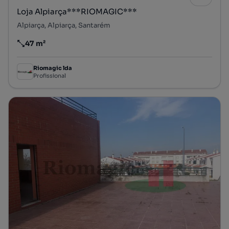
Loja Alpiarça***RIOMAGIC***
Alpiarça, Alpiarça, Santarém
47 m²
Preço por metro quadrado
Riomagic lda
Profissional