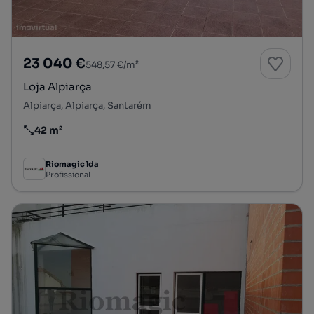
23 040 €
548,57 €/m²
Loja Alpiarça
Alpiarça, Alpiarça, Santarém
42 m²
Preço por metro quadrado
Riomagic lda
Profissional