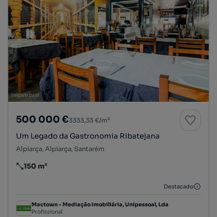
500 000 €
3333,33 €/m²
Um Legado da Gastronomia Ribatejana
Alpiarça, Alpiarça, Santarém
150 m²
Preço por metro quadrado
Destacado
Mactown - Mediação Imobiliária, Unipessoal, Lda
Profissional