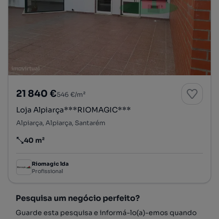
21 840 €
546 €/m²
Loja Alpiarça***RIOMAGIC***
Alpiarça, Alpiarça, Santarém
40 m²
Preço por metro quadrado
Riomagic lda
Profissional
Pesquisa um negócio perfeito?
Guarde esta pesquisa e informá-lo(a)-emos quando