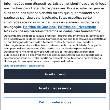
informações num dispositivo, tais como identificadores únicos
Mapa do Site
em cookies para tratar dados pessoais. Pode aceitar ou gerir as
suas escolhas clicando abaixo ou em qualquer momento na
página da política de privacidade. Estas escolhas serão
sinalizadas aos nossos parceiros e não afetarão os dados de
Contacte-nos
navegação.
Política de Cookies,
Política de Privacidade
Nós e os nossos parceiros tratamos os dados para fornecermos:
Utilizar dados de geolocalização precisos. Procurar ativamente as características
do dispositivo para identificação. Compreender os públicos através de estatísticas
SIGA-NOS:
ou combinações de dados de diferentes fontes. Armazenar e/ou aceder a
informações num dispositivo. Medir o desempenho da publicidade. Criar perfis
para personalizar conteúdos. Criar perfis para publicidade personalizada.
Desenvolver e melhorar serviços. Utilizar dados limitados para selecionar
publicidade. Medir o desempenho dos conteúdos. Utilizar dados limitados para
selecionar conteúdos. Utilizar perfis para selecionar publicidade personalizada.
DESCARREGAR NA:
Utilizar perfis para selecionar conteúdos personalizados.
Lista de parceiros (fornecedores)
Aceitar tudo
Aceitar necessários
© 2026 Imovirtual.com, OLX Portugal, S.A.
TERMOS DE UTILIZAÇÃO
Definir preferências
POLÍTICA DE PRIVACIDADE
CONFIGURAÇÕES DE PRIVACIDADE