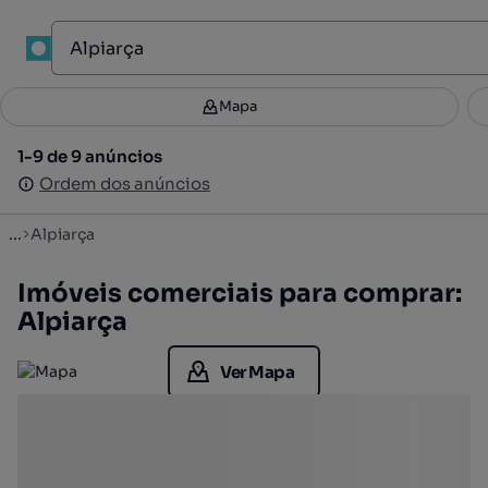
1
Mapa
Mapa
Filtros
Guardar pesquisa
2
1-9 de 9 anúncios
1-9 de 9 anúncios
Ordenar
Ordem dos anúncios
Ordem dos anúncios
...
Alpiarça
Imóveis comerciais para comprar:
Alpiarça
Ver Mapa