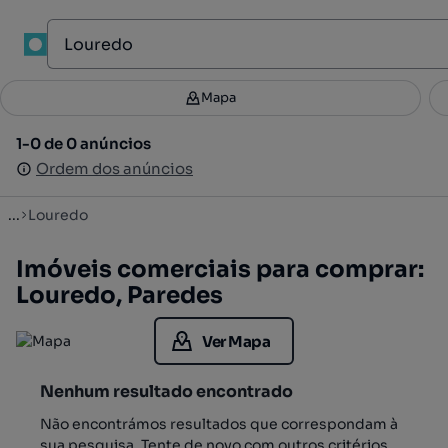
1
Mapa
Mapa
Filtros
Guardar pesquisa
2
1-0 de 0 anúncios
1-0 de 0 anúncios
Ordenar
Ordem dos anúncios
Ordem dos anúncios
...
Louredo
Imóveis comerciais para comprar:
Louredo, Paredes
Ver Mapa
Nenhum resultado encontrado
Não encontrámos resultados que correspondam à
sua pesquisa. Tente de novo com outros critérios