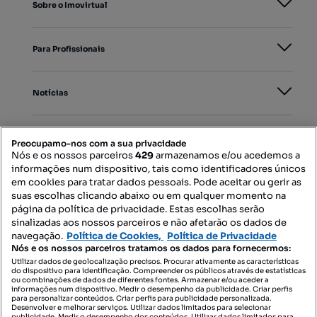
Sobre o Imovirtual
Para Profissionais
Notícias
PORTAIS
Preocupamo-nos com a sua privacidade
Nós e os nossos parceiros
429
armazenamos e/ou acedemos a
informações num dispositivo, tais como identificadores únicos
Mapa do Site
em cookies para tratar dados pessoais. Pode aceitar ou gerir as
suas escolhas clicando abaixo ou em qualquer momento na
página da política de privacidade. Estas escolhas serão
sinalizadas aos nossos parceiros e não afetarão os dados de
Contacte-nos
navegação.
Política de Cookies,
Política de Privacidade
Nós e os nossos parceiros tratamos os dados para fornecermos:
Utilizar dados de geolocalização precisos. Procurar ativamente as características
do dispositivo para identificação. Compreender os públicos através de estatísticas
SIGA-NOS:
ou combinações de dados de diferentes fontes. Armazenar e/ou aceder a
informações num dispositivo. Medir o desempenho da publicidade. Criar perfis
para personalizar conteúdos. Criar perfis para publicidade personalizada.
Desenvolver e melhorar serviços. Utilizar dados limitados para selecionar
publicidade. Medir o desempenho dos conteúdos. Utilizar dados limitados para