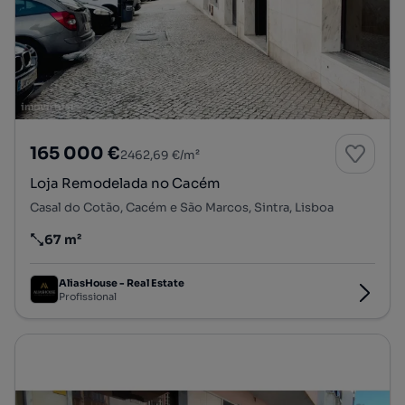
165 000 €
2462,69 €/m²
Loja Remodelada no Cacém
Casal do Cotão, Cacém e São Marcos, Sintra, Lisboa
67 m²
Preço por metro quadrado
AliasHouse - Real Estate
Profissional