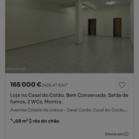
165 000 €
2426,47 €/m²
Loja no Casal do Cotão, Bem Conservada, Saída de
fumos, 2 WCs, Montra.
Avenida Cidade de Lisboa - Casal Cotão, Casal do Cotão, Cacém e São Marcos, Sintra, Lisboa
68 m²
rés do chão
Preço por metro quadrado
Andar
Destacado