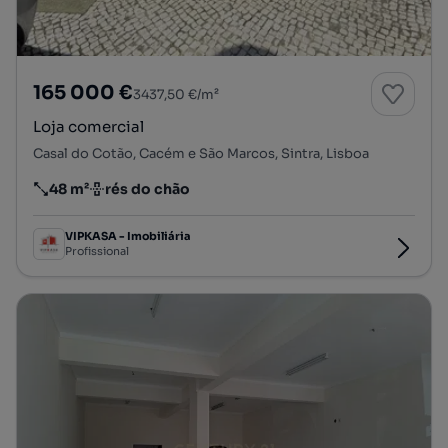
165 000 €
3437,50 €/m²
Loja comercial
Casal do Cotão, Cacém e São Marcos, Sintra, Lisboa
48 m²
rés do chão
Preço por metro quadrado
Andar
VIPKASA - Imobiliária
Profissional