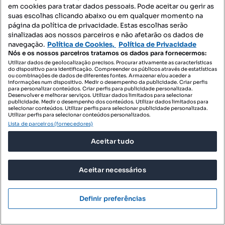
em cookies para tratar dados pessoais. Pode aceitar ou gerir as
Notícias
suas escolhas clicando abaixo ou em qualquer momento na
página da política de privacidade. Estas escolhas serão
sinalizadas aos nossos parceiros e não afetarão os dados de
PORTAIS
navegação.
Política de Cookies,
Política de Privacidade
Nós e os nossos parceiros tratamos os dados para fornecermos:
Utilizar dados de geolocalização precisos. Procurar ativamente as características
do dispositivo para identificação. Compreender os públicos através de estatísticas
Mapa do Site
ou combinações de dados de diferentes fontes. Armazenar e/ou aceder a
informações num dispositivo. Medir o desempenho da publicidade. Criar perfis
para personalizar conteúdos. Criar perfis para publicidade personalizada.
Desenvolver e melhorar serviços. Utilizar dados limitados para selecionar
publicidade. Medir o desempenho dos conteúdos. Utilizar dados limitados para
Contacte-nos
selecionar conteúdos. Utilizar perfis para selecionar publicidade personalizada.
Utilizar perfis para selecionar conteúdos personalizados.
Lista de parceiros (fornecedores)
SIGA-NOS:
Aceitar tudo
Aceitar necessários
DESCARREGAR NA:
Definir preferências