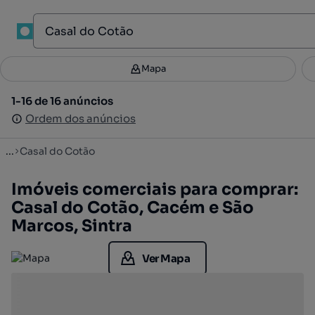
1
Mapa
Mapa
Filtros
Guardar pesquisa
2
1-16 de 16 anúncios
1-16 de 16 anúncios
Ordenar
Ordem dos anúncios
Ordem dos anúncios
...
Casal do Cotão
Imóveis comerciais para comprar:
Casal do Cotão, Cacém e São
Marcos, Sintra
Ver Mapa