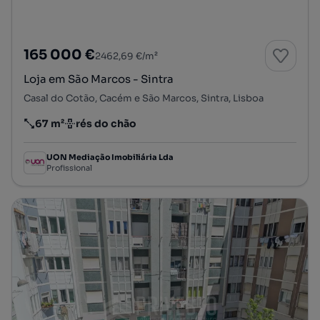
165 000 €
2462,69 €/m²
Loja em São Marcos - Sintra
Casal do Cotão, Cacém e São Marcos, Sintra, Lisboa
67 m²
rés do chão
Preço por metro quadrado
Andar
UON Mediação Imobiliária Lda
Profissional