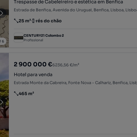
Trespasse de Cabeleireiro e estética em Benfica
Estrada de Benfica, Avenida do Uruguai, Benfica, Lisboa, Lisbo
25 m²
rés do chão
Preço por metro quadrado
Andar
CENTURY21 Colombo 2
Profissional
/
6
2 900 000 €
6236,56 €/m²
Hotel para venda
Estrada Monte da Cabreira, Fonte Nova - Calhariz, Benfica, Lis
465 m²
Preço por metro quadrado