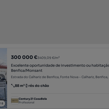
300 000 €
3409,09 €/m²
Excelente oportunidade de investimento ou habitaç
Benfica/Monsant
88 m²
rés do chão
Preço por metro quadrado
Andar
Century 21 CasaBela
Profissional
/
8