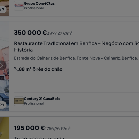
Grupo ConviCtus
Profissional
/
7
350 000 €
3977,27 €/m²
Restaurante Tradicional em Benfica – Negócio com 3
História
88 m²
rés do chão
Preço por metro quadrado
Andar
Century 21 CasaBela
Profissional
29
195 000 €
1756,76 €/m²
Trespasse para venda