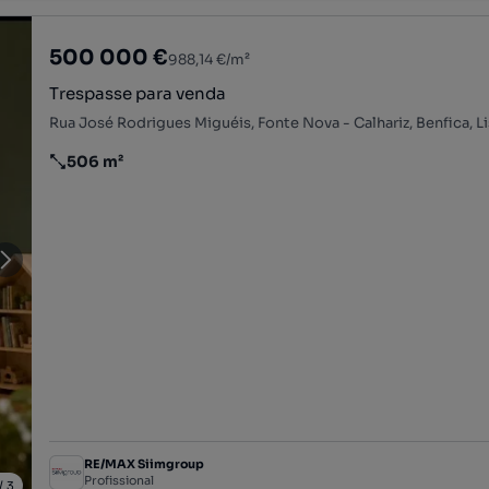
500 000 €
988,14 €/m²
Trespasse para venda
506 m²
Preço por metro quadrado
RE/MAX Siimgroup
Profissional
/
3