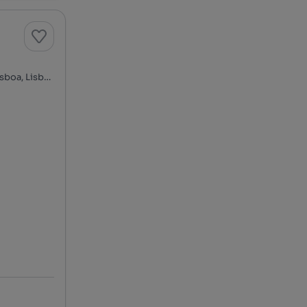
Rua José Rodrigues Miguéis, Fonte Nova - Calhariz, Benfica, Lisboa, Lisboa