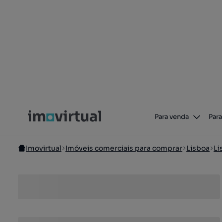
Para venda
Para
Imovirtual
Imóveis comerciais para comprar
Lisboa
Li