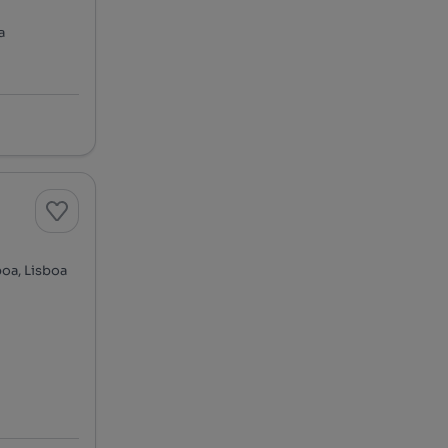
a
boa, Lisboa