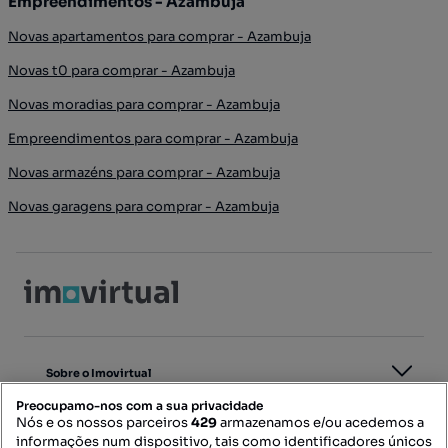
Empreendimentos - Azambuja
Novas apartamentos para comprar - Azambuja
Novas t0 para comprar - Azambuja
Novas moradias para comprar - Azambuja
Empreendimentos para comprar - Azambuja
Novas armazéns para comprar - Azambuja
Novas garagens para comprar - Azambuja
Sobre o Imovirtual
Preocupamo-nos com a sua privacidade
Nós e os nossos parceiros
429
armazenamos e/ou acedemos a
Para Profissionais
informações num dispositivo, tais como identificadores únicos