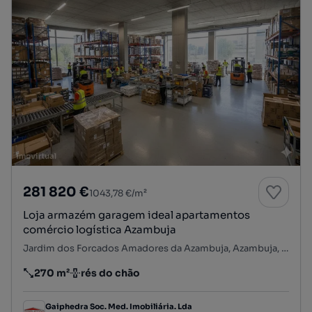
281 820 €
1043,78 €/m²
Loja armazém garagem ideal apartamentos
comércio logística Azambuja
Jardim dos Forcados Amadores da Azambuja, Azambuja, Azambuja, Lisboa
270 m²
rés do chão
Preço por metro quadrado
Andar
Gaiphedra Soc. Med. Imobiliária. Lda