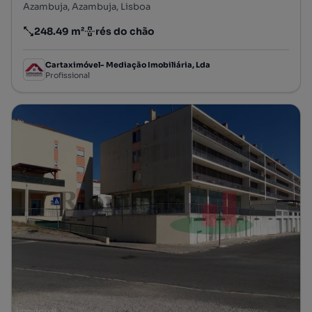
Azambuja, Azambuja, Lisboa
248.49 m²
rés do chão
Preço por metro quadrado
Andar
Cartaximóvel- Mediação Imobiliária, Lda
Profissional