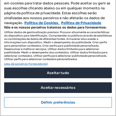
em cookies para tratar dados pessoais. Pode aceitar ou gerir as
suas escolhas clicando abaixo ou em qualquer momento na
Notícias
página da política de privacidade. Estas escolhas serão
sinalizadas aos nossos parceiros e não afetarão os dados de
navegação.
Política de Cookies,
Política de Privacidade
Nós e os nossos parceiros tratamos os dados para fornecermos:
PORTAIS
Utilizar dados de geolocalização precisos. Procurar ativamente as características
do dispositivo para identificação. Compreender os públicos através de estatísticas
ou combinações de dados de diferentes fontes. Armazenar e/ou aceder a
informações num dispositivo. Medir o desempenho da publicidade. Criar perfis
Mapa do Site
para personalizar conteúdos. Criar perfis para publicidade personalizada.
Desenvolver e melhorar serviços. Utilizar dados limitados para selecionar
publicidade. Medir o desempenho dos conteúdos. Utilizar dados limitados para
selecionar conteúdos. Utilizar perfis para selecionar publicidade personalizada.
Utilizar perfis para selecionar conteúdos personalizados.
Contacte-nos
Lista de parceiros (fornecedores)
Aceitar tudo
SIGA-NOS:
Aceitar necessários
DESCARREGAR NA:
Definir preferências