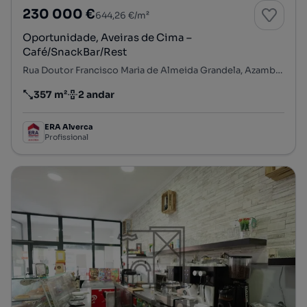
230 000 €
644,26 €/m²
Oportunidade, Aveiras de Cima –
Café/SnackBar/Rest
Rua Doutor Francisco Maria de Almeida Grandela, Azambuja, Azambuja, Lisboa
357 m²
2 andar
Preço por metro quadrado
Andar
ERA Alverca
Profissional