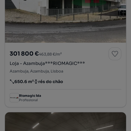
301 800 €
463,88 €/m²
Loja - Azambuja***RIOMAGIC***
Azambuja, Azambuja, Lisboa
650.6 m²
rés do chão
Preço por metro quadrado
Andar
Riomagic lda
Profissional