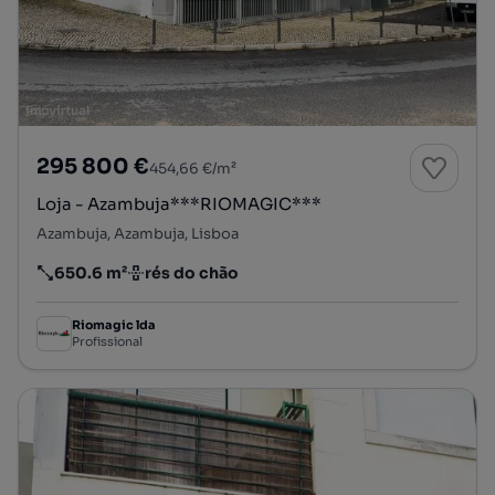
295 800 €
454,66 €/m²
Loja - Azambuja***RIOMAGIC***
Azambuja, Azambuja, Lisboa
650.6 m²
rés do chão
Preço por metro quadrado
Andar
Riomagic lda
Profissional