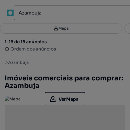
1
Mapa
Mapa
Filtros
Guardar pesquisa
2
1-16 de 16 anúncios
1-16 de 16 anúncios
Ordenar
Ordem dos anúncios
Ordem dos anúncios
...
Azambuja
Imóveis comerciais para comprar:
Azambuja
Ver Mapa