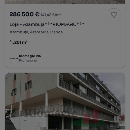
286 500 €
1141,43 €/m²
Loja - Azambuja***RIOMAGIC***
Azambuja, Azambuja, Lisboa
251 m²
Preço por metro quadrado
Riomagic lda
Profissional