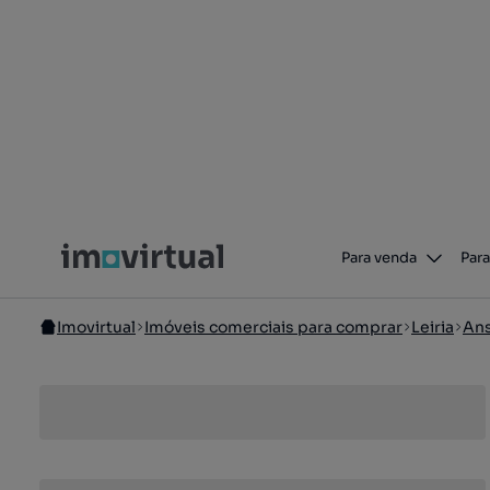
Para venda
Para
Imovirtual
Imóveis comerciais para comprar
Leiria
Ans