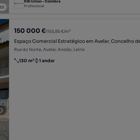
KW Union - Coimbra
Profissional
20
150 000 €
1153,85 €/m²
Espaço Comercial Estratégico em Ave
Rua do Norte, Avelar, Ansião, Leiria
130 m²
1 andar
Preço por metro quadrado
Andar