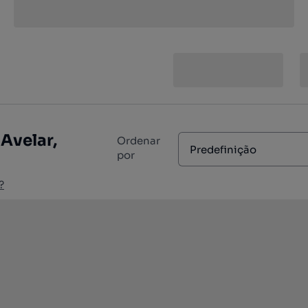
Avelar,
Ordenar
Predefinição
por
?