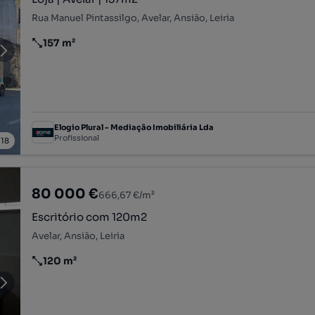
Rua Manuel Pintassilgo, Avelar, Ansião, Leiria
157 m²
Preço por metro quadrado
Elogio Plural - Mediação Imobiliária Lda
Profissional
/
18
80 000 €
666,67 €/m²
Escritório com 120m2
Avelar, Ansião, Leiria
120 m²
Preço por metro quadrado