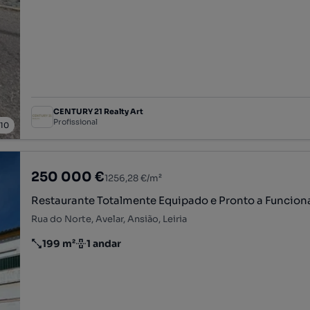
CENTURY 21 Realty Art
Profissional
/
10
250 000 €
1256,28 €/m²
Restaurante Totalmente Equipado e Pronto a Funciona
Rua do Norte, Avelar, Ansião, Leiria
199 m²
1 andar
Preço por metro quadrado
Andar