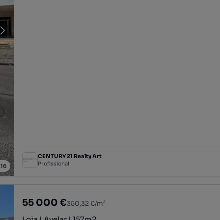
CENTURY 21 Realty Art
Profissional
/
16
55 000 €
350,32 €/m²
Loja | Avelar | 157m2