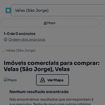
1
Mapa
Mapa
Filtros
Guardar pesquisa
2
1-0 de 0 anúncios
1-0 de 0 anúncios
Ordenar
Ordem dos anúncios
Ordem dos anúncios
...
Velas (São Jorge)
Imóveis comerciais para comprar:
Velas (São Jorge), Velas
Ver Mapa
Nenhum resultado encontrado
Não encontrámos resultados que correspondam à
sua pesquisa. Tente de novo com outros critérios