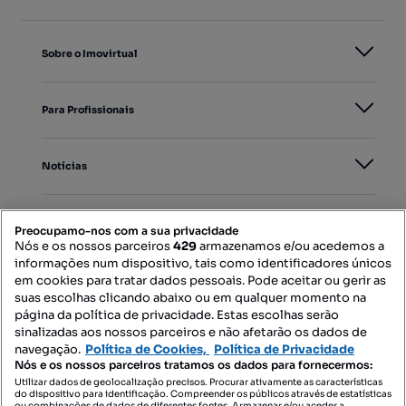
Sobre o Imovirtual
Para Profissionais
Notícias
PORTAIS
Preocupamo-nos com a sua privacidade
Nós e os nossos parceiros
429
armazenamos e/ou acedemos a
informações num dispositivo, tais como identificadores únicos
Mapa do Site
em cookies para tratar dados pessoais. Pode aceitar ou gerir as
suas escolhas clicando abaixo ou em qualquer momento na
página da política de privacidade. Estas escolhas serão
sinalizadas aos nossos parceiros e não afetarão os dados de
Contacte-nos
navegação.
Política de Cookies,
Política de Privacidade
Nós e os nossos parceiros tratamos os dados para fornecermos:
Utilizar dados de geolocalização precisos. Procurar ativamente as características
do dispositivo para identificação. Compreender os públicos através de estatísticas
SIGA-NOS:
ou combinações de dados de diferentes fontes. Armazenar e/ou aceder a