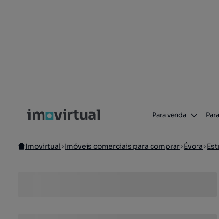
Para venda
Para
Imovirtual
Imóveis comerciais para comprar
Évora
Es