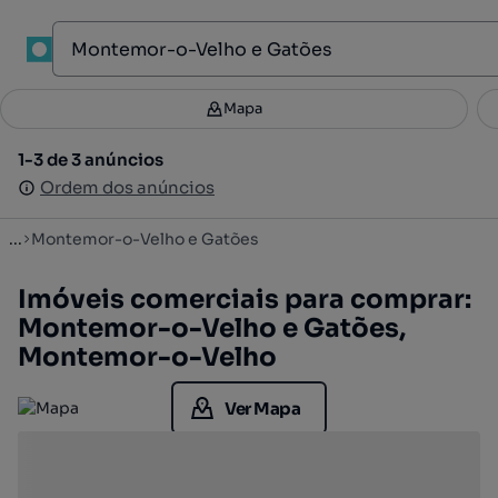
1
Mapa
Mapa
Filtros
Guardar pesquisa
2
1-3 de 3 anúncios
1-3 de 3 anúncios
Ordenar
Ordem dos anúncios
Ordem dos anúncios
...
Montemor-o-Velho e Gatões
Imóveis comerciais para comprar:
Montemor-o-Velho e Gatões,
Montemor-o-Velho
Ver Mapa