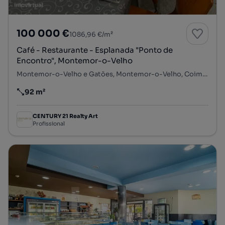
100 000 €
1086,96 €/m²
Café - Restaurante - Esplanada "Ponto de
Encontro", Montemor-o-Velho
Montemor-o-Velho e Gatões, Montemor-o-Velho, Coimbra
92 m²
Preço por metro quadrado
CENTURY 21 Realty Art
Profissional