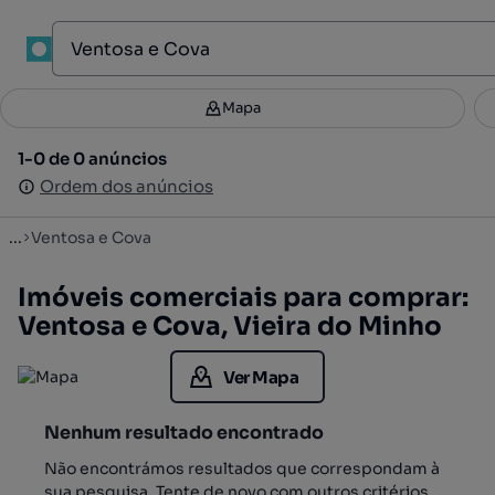
1
Mapa
Mapa
Filtros
Guardar pesquisa
2
1-0 de 0 anúncios
1-0 de 0 anúncios
Ordenar
Ordem dos anúncios
Ordem dos anúncios
...
Ventosa e Cova
Imóveis comerciais para comprar:
Ventosa e Cova, Vieira do Minho
Ver Mapa
Nenhum resultado encontrado
Não encontrámos resultados que correspondam à
sua pesquisa. Tente de novo com outros critérios