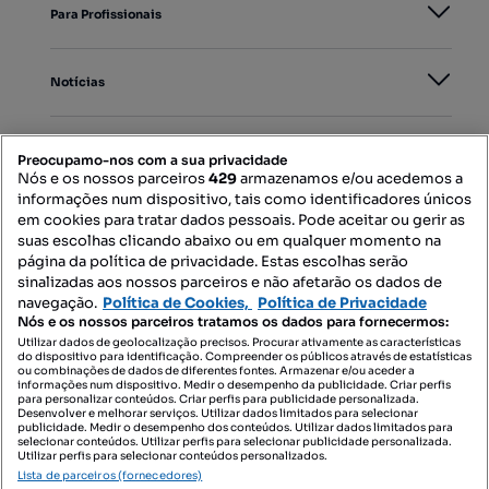
Para Profissionais
Notícias
PORTAIS
Preocupamo-nos com a sua privacidade
Nós e os nossos parceiros
429
armazenamos e/ou acedemos a
informações num dispositivo, tais como identificadores únicos
Mapa do Site
em cookies para tratar dados pessoais. Pode aceitar ou gerir as
suas escolhas clicando abaixo ou em qualquer momento na
página da política de privacidade. Estas escolhas serão
sinalizadas aos nossos parceiros e não afetarão os dados de
Contacte-nos
navegação.
Política de Cookies,
Política de Privacidade
Nós e os nossos parceiros tratamos os dados para fornecermos:
Utilizar dados de geolocalização precisos. Procurar ativamente as características
do dispositivo para identificação. Compreender os públicos através de estatísticas
SIGA-NOS:
ou combinações de dados de diferentes fontes. Armazenar e/ou aceder a
informações num dispositivo. Medir o desempenho da publicidade. Criar perfis
para personalizar conteúdos. Criar perfis para publicidade personalizada.
Desenvolver e melhorar serviços. Utilizar dados limitados para selecionar
publicidade. Medir o desempenho dos conteúdos. Utilizar dados limitados para
selecionar conteúdos. Utilizar perfis para selecionar publicidade personalizada.
DESCARREGAR NA:
Utilizar perfis para selecionar conteúdos personalizados.
Lista de parceiros (fornecedores)