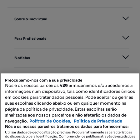
Sobre o Imovirtual
Para Profissionais
Notícias
PORTAIS
Preocupamo-nos com a sua privacidade
Nós e os nossos parceiros
429
armazenamos e/ou acedemos a
informações num dispositivo, tais como identificadores únicos
Mapa do Site
em cookies para tratar dados pessoais. Pode aceitar ou gerir as
suas escolhas clicando abaixo ou em qualquer momento na
página da política de privacidade. Estas escolhas serão
sinalizadas aos nossos parceiros e não afetarão os dados de
Contacte-nos
navegação.
Política de Cookies,
Política de Privacidade
Nós e os nossos parceiros tratamos os dados para fornecermos:
Utilizar dados de geolocalização precisos. Procurar ativamente as características
do dispositivo para identificação. Compreender os públicos através de estatísticas
SIGA-NOS: