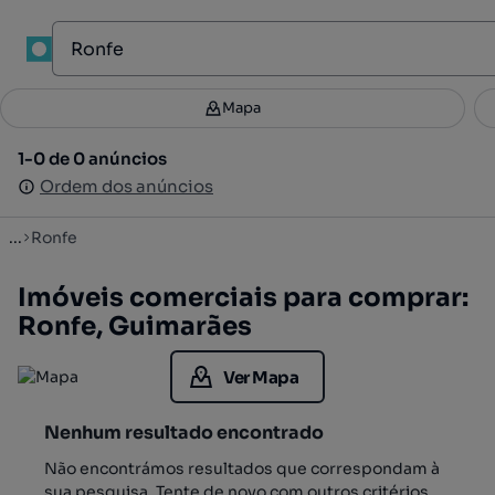
1
Mapa
Mapa
Filtros
Guardar pesquisa
2
1-0 de 0 anúncios
1-0 de 0 anúncios
Ordenar
Ordem dos anúncios
Ordem dos anúncios
...
Ronfe
Imóveis comerciais para comprar:
Ronfe, Guimarães
Ver Mapa
Nenhum resultado encontrado
Não encontrámos resultados que correspondam à
sua pesquisa. Tente de novo com outros critérios