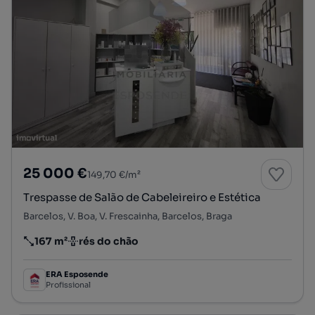
25 000 €
149,70 €/m²
Trespasse de Salão de Cabeleireiro e Estética
Barcelos, V. Boa, V. Frescainha, Barcelos, Braga
167 m²
rés do chão
Preço por metro quadrado
Andar
ERA Esposende
Profissional