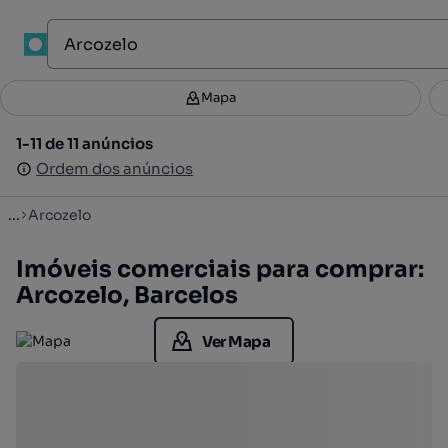
1
Mapa
Mapa
Filtros
Guardar pesquisa
2
1-11 de 11 anúncios
1-11 de 11 anúncios
Ordenar
Ordem dos anúncios
Ordem dos anúncios
...
Arcozelo
Imóveis comerciais para comprar:
Arcozelo, Barcelos
Ver Mapa