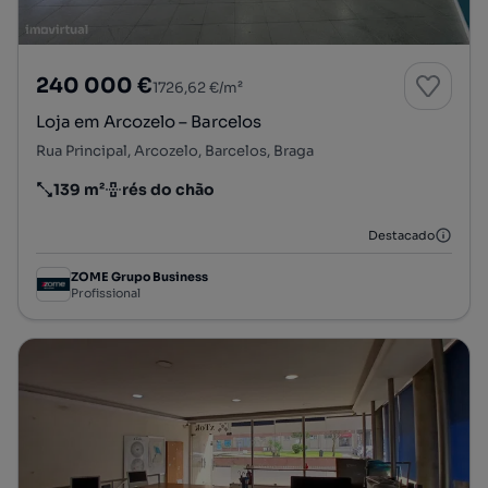
240 000 €
1726,62 €/m²
Loja em Arcozelo – Barcelos
Rua Principal, Arcozelo, Barcelos, Braga
139 m²
rés do chão
Preço por metro quadrado
Andar
Destacado
ZOME Grupo Business
Profissional