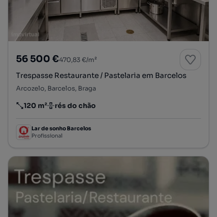
56 500 €
470,83 €/m²
Trespasse Restaurante / Pastelaria em Barcelos
Arcozelo, Barcelos, Braga
120 m²
rés do chão
Preço por metro quadrado
Andar
Lar de sonho Barcelos
Profissional