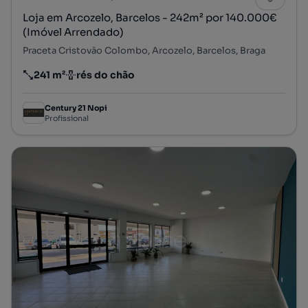
Loja em Arcozelo, Barcelos - 242m² por 140.000€
(Imóvel Arrendado)
Praceta Cristovão Colombo, Arcozelo, Barcelos, Braga
241 m²
rés do chão
Preço por metro quadrado
Andar
Century 21 Nopi
Profissional