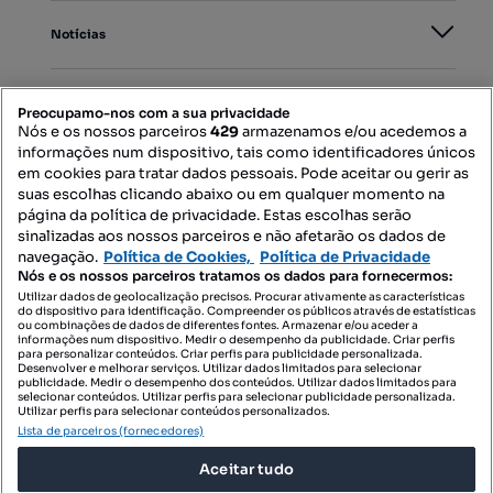
Notícias
PORTAIS
Preocupamo-nos com a sua privacidade
Nós e os nossos parceiros
429
armazenamos e/ou acedemos a
informações num dispositivo, tais como identificadores únicos
Mapa do Site
em cookies para tratar dados pessoais. Pode aceitar ou gerir as
suas escolhas clicando abaixo ou em qualquer momento na
página da política de privacidade. Estas escolhas serão
sinalizadas aos nossos parceiros e não afetarão os dados de
Contacte-nos
navegação.
Política de Cookies,
Política de Privacidade
Nós e os nossos parceiros tratamos os dados para fornecermos:
Utilizar dados de geolocalização precisos. Procurar ativamente as características
do dispositivo para identificação. Compreender os públicos através de estatísticas
SIGA-NOS:
ou combinações de dados de diferentes fontes. Armazenar e/ou aceder a
informações num dispositivo. Medir o desempenho da publicidade. Criar perfis
para personalizar conteúdos. Criar perfis para publicidade personalizada.
Desenvolver e melhorar serviços. Utilizar dados limitados para selecionar
publicidade. Medir o desempenho dos conteúdos. Utilizar dados limitados para
selecionar conteúdos. Utilizar perfis para selecionar publicidade personalizada.
DESCARREGAR NA:
Utilizar perfis para selecionar conteúdos personalizados.
Lista de parceiros (fornecedores)
Aceitar tudo