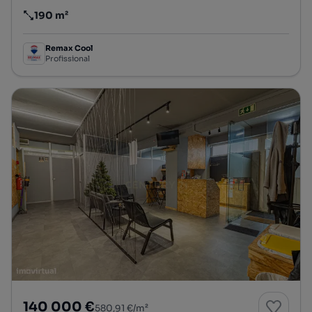
190 m²
Preço por metro quadrado
Remax Cool
Profissional
140 000 €
580,91 €/m²